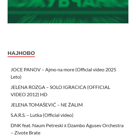
НАЈНОВО
JOCE PANOV – Ajmo na more (Official video 2025
Leto)
JELENA ROZGA – SOLO IGRACICA (OFFICIAL
VIDEO 2012) HD
JELENA TOMAŠEVIĆ – NE ŽALIM
S.A.R.S. – Lutka (Official video)
DNK feat. Naum Petreski х Dzambo Agusev Orchestra
– Zivote Brate