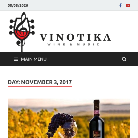
08/08/2026
Ви
Во слу
на нег
величе
Винот
MAIN MENU
DAY:
NOVEMBER 3, 2017