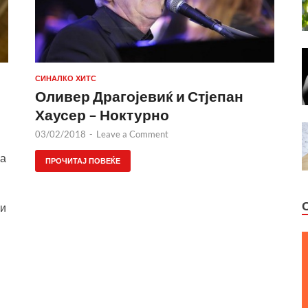
СИНАЛКО ХИТС
Оливер Драгојевиќ и Стјепан
Хаусер – Ноктурно
03/02/2018
-
Leave a Comment
на
ПРОЧИТАЈ ПОВЕЌЕ
 и