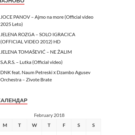
НАЈНОВО
JOCE PANOV – Ajmo na more (Official video
2025 Leto)
JELENA ROZGA – SOLO IGRACICA
(OFFICIAL VIDEO 2012) HD
JELENA TOMAŠEVIĆ – NE ŽALIM
S.A.R.S. – Lutka (Official video)
DNK feat. Naum Petreski х Dzambo Agusev
Orchestra – Zivote Brate
КАЛЕНДАР
February 2018
M
T
W
T
F
S
S