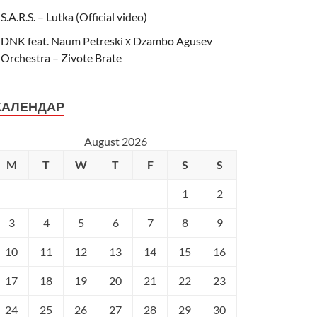
S.A.R.S. – Lutka (Official video)
DNK feat. Naum Petreski х Dzambo Agusev
Orchestra – Zivote Brate
КАЛЕНДАР
August 2026
M
T
W
T
F
S
S
1
2
3
4
5
6
7
8
9
10
11
12
13
14
15
16
17
18
19
20
21
22
23
24
25
26
27
28
29
30