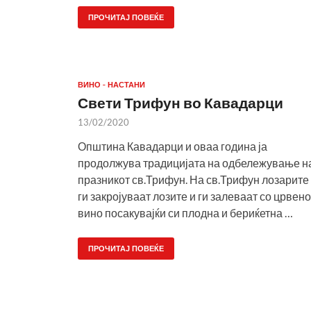
ПРОЧИТАЈ ПОВЕЌЕ
ВИНО - НАСТАНИ
Свети Трифун во Кавадарци
13/02/2020
Општина Кавадарци и оваа година ја
продолжува традицијата на одбележување н
празникот св.Трифун. На св.Трифун лозарите
ги закројуваат лозите и ги залеваат со црвено
вино посакувајќи си плодна и бериќетна …
ПРОЧИТАЈ ПОВЕЌЕ