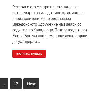
Рекордни сто мостри пристигнале на
натпреварот за младо вино од домашни
производители, кој го организира
македонското Здружение на винари со
седиште во Кавадарци. Потпретседателот
Елена Богева информираше дека заврши
дегустацијата …
ПРОЧИТАЈ ПОВЕЌЕ
…
17
Next