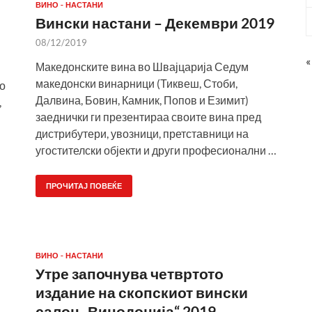
ВИНО - НАСТАНИ
Вински настани – Декември 2019
08/12/2019
«
Македонските вина во Швајцарија Седум
македонски винарници (Тиквеш, Стоби,
во
Далвина, Бовин, Камник, Попов и Езимит)
,
заеднички ги презентираа своите вина пред
дистрибутери, увозници, претставници на
угостителски објекти и други професионални …
ПРОЧИТАЈ ПОВЕЌЕ
ВИНО - НАСТАНИ
Утре започнува четвртото
издание на скопскиот вински
салон „Винодонија“ 2019