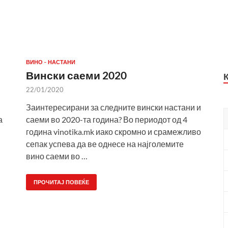
ВИНО - НАСТАНИ
Вински саеми 2020
22/01/2020
Заинтересирани за следните вински настани и
а
саеми во 2020-та година? Во периодот од 4
година vinotika.mk иако скромно и срамежливо
сепак успева да ве однесе на најголемите
вино саеми во …
ПРОЧИТАЈ ПОВЕЌЕ