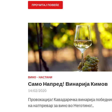
ПРОЧИТАЈ ПОВЕЌЕ
ВИНО - НАСТАНИ
Само Напред! Винарија Кимов
14/02/2020
Провокација! Кавадаречка винарија победни
на натпревар за вино во Неготино!..