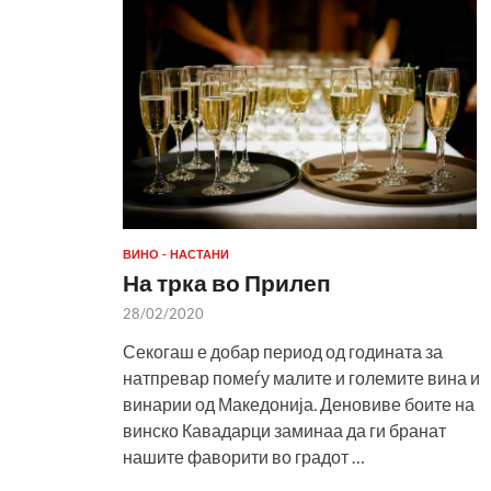
ВИНО - НАСТАНИ
На трка во Прилеп
28/02/2020
Секогаш е добар период од годината за
натпревар помеѓу малите и големите вина и
винарии од Македонија. Деновиве боите на
винско Кавадарци заминаа да ги бранат
нашите фаворити во градот …