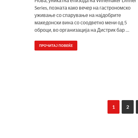
Нова, уникатна епизода на Winemaker Dinner
Series, позната како вечер на гастрономско
уживање со спарување на најдобрите
македонски вина со соодветно мени од 5
оброци, во организација на Дистрик бар …
ПРОЧИТАЈ ПОВЕЌЕ
1
2