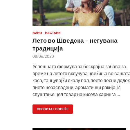
ВИНО - НАСТАНИ
Летo во Шведска – негувана
традиција
08/06/2020
Успешната формула за бескрајна забава за
време на летото вклучува цвеќиња во вашат
коса, танцувајќи околу пол, пеете песни доде
пиете незасладени, ароматични ракија. И
спуштање цел товар на кисела харинга …
ПРОЧИТАЈ ПОВЕЌЕ