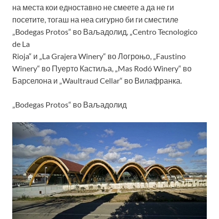
на места кои едноставно не смеете а да не ги
посетите, тогаш на неа сигурно би ги сместиле
„Bodegas Protos“ во Ваљадолид, „Centro Tecnologico
de La
Rioja“ и „La Grajera Winery“ во Логроњо, „Faustino
Winery“ во Пуерто Кастиља, „Mas Rodó Winery“ во
Барселона и „Waultraud Cellar“ во Вилафранка.
„Bodegas Protos“ во Ваљадолид