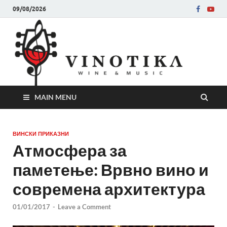
09/08/2026
Ви
Во слу
на нег
величе
Винот
MAIN MENU
ВИНСКИ ПРИКАЗНИ
Атмосфера за
паметење: Врвно вино и
современа архитектура
01/01/2017
-
Leave a Comment