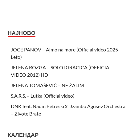
НАЈНОВО
JOCE PANOV – Ajmo na more (Official video 2025
Leto)
JELENA ROZGA – SOLO IGRACICA (OFFICIAL
VIDEO 2012) HD
JELENA TOMAŠEVIĆ – NE ŽALIM
S.A.R.S. – Lutka (Official video)
DNK feat. Naum Petreski х Dzambo Agusev Orchestra
– Zivote Brate
КАЛЕНДАР