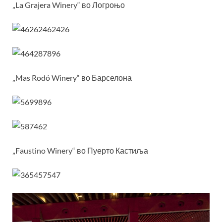
„La Grajera Winery“ во Логроњо
„Mas Rodó Winery“ во Барселона
„Faustino Winery“ во Пуерто Кастиља