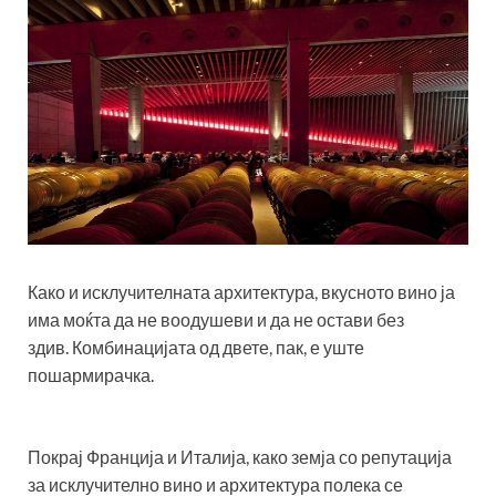
Како и исклучителната архитектура, вкусното вино ја
има моќта да не воодушеви и да не остави без
здив. Комбинацијата од двете, пак, е уште
пошармирачка.
Покрај Франција и Италија, како земја со репутација
за исклучително вино и архитектура полека се