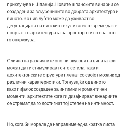
приклучува и Шпанија. Новите шпанските винарии се
создадени за вљубениците во добрата архитектура и
виното. Во нив луѓето може да уживаат во
дегустацијата на винскиот вкус и во исто време да се
поврзат со архитектурата на просторот и со она што
го опкружува.
Слично на различните опојни вкусови на вината кои
можат да ги стимулираат сите сетила, така и
архитектонските структури пленат со својот мозаик од
различни карактеристики. Тргнувајќи од виното
како пијалок создаден за интимни и романтични
моменти, архитектите кога ги дизајнираат винариите
се стремат да го достигнат тој степен на интимност.
Но, кога би морале да направиме една кратка листа