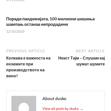
Поради пандемијата, 100 милиони шишиња
шампањ останаа непродадени
12/10/2020
PREVIOUS ARTICLE
NEXT ARTICLE
Колкава е важноста на
Некст Тајм – Слушам кај
ензимите при
шумат шумите
производството на
вино?
About dusko
View all posts by dusko →