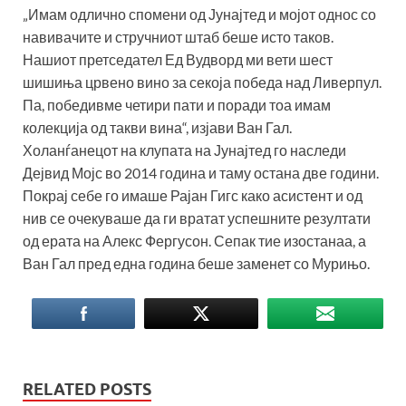
„Имам одлично спомени од Јунајтед и мојот однос со
навивачите и стручниот штаб беше исто таков.
Нашиот претседател Ед Вудворд ми вети шест
шишиња црвено вино за секоја победа над Ливерпул.
Па, победивме четири пати и поради тоа имам
колекција од такви вина“, изјави Ван Гал.
Холанѓанецот на клупата на Јунајтед го наследи
Дејвид Мојс во 2014 година и таму остана две години.
Покрај себе го имаше Рајан Гигс како асистент и од
нив се очекуваше да ги вратат успешните резултати
од ерата на Алекс Фергусон. Сепак тие изостанаа, а
Ван Гал пред една година беше заменет со Мурињо.
RELATED POSTS