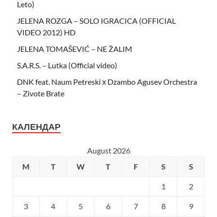
Leto)
JELENA ROZGA – SOLO IGRACICA (OFFICIAL
VIDEO 2012) HD
JELENA TOMAŠEVIĆ – NE ŽALIM
S.A.R.S. – Lutka (Official video)
DNK feat. Naum Petreski х Dzambo Agusev Orchestra
– Zivote Brate
КАЛЕНДАР
August 2026
M
T
W
T
F
S
S
1
2
3
4
5
6
7
8
9