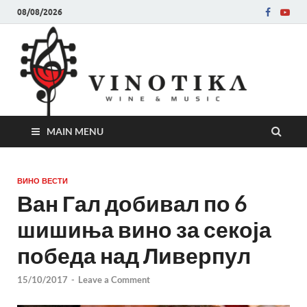
08/08/2026
Ви
Во слу
на нег
величе
Винот
MAIN MENU
ВИНО ВЕСТИ
Ван Гал добивал по 6
шишиња вино за секоја
победа над Ливерпул
15/10/2017
-
Leave a Comment