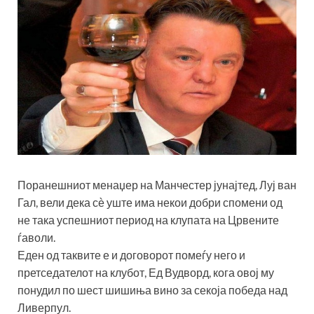
Поранешниот менаџер на Манчестер јунајтед, Луј ван
Гал, вели дека сѐ уште има некои добри спомени од
не така успешниот период на клупата на Црвените
ѓаволи.
Еден од таквите е и договорот помеѓу него и
претседателот на клубот, Ед Вудворд, кога овој му
понудил по шест шишиња вино за секоја победа над
Ливерпул.