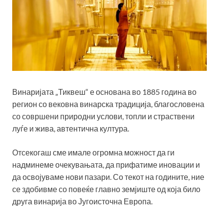
Винаријата „Тиквеш“ е основана во 1885 година во
регион со вековна винарска традиција, благословена
со совршени природни услови, топли и страствени
луѓе и жива, автентична култура.
Отсекогаш сме имале огромна можност да ги
надминеме очекувањата, да прифатиме иновации и
да освојуваме нови пазари. Со текот на годините, ние
се здобивме со повеќе главно земјиште од која било
друга винарија во Југоисточна Европа.