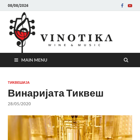
08/08/2026
Ви
Во слу
на нег
величе
Винот
MAIN MENU
ТИКВЕШИЈА
Винаријата Тиквеш
28/05/2020