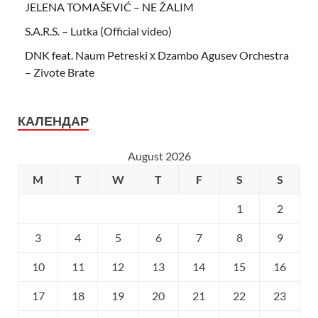
JELENA TOMAŠEVIĆ – NE ŽALIM
S.A.R.S. – Lutka (Official video)
DNK feat. Naum Petreski х Dzambo Agusev Orchestra
– Zivote Brate
КАЛЕНДАР
August 2026
M
T
W
T
F
S
S
1
2
3
4
5
6
7
8
9
10
11
12
13
14
15
16
17
18
19
20
21
22
23