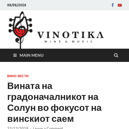
08/08/2026
Ви
Во слу
на нег
величе
Винот
MAIN MENU
ВИНО ВЕСТИ
Вината на
градоначалникот на
Солун во фокусот на
винскиот саем
22/12/2018
-
Leave a Comment