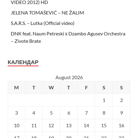
VIDEO 2012) HD
JELENA TOMAŠEVIĆ – NE ŽALIM
S.A.R.S. – Lutka (Official video)
DNK feat. Naum Petreski х Dzambo Agusev Orchestra
– Zivote Brate
КАЛЕНДАР
August 2026
M
T
W
T
F
S
S
1
2
3
4
5
6
7
8
9
10
11
12
13
14
15
16
17
18
19
20
21
22
23