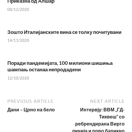
Приказна од Алшар
08/12/2020
Зошто Италијанските вина се толку почитувани
14/11/2020
Поради пандемијата, 100 милиони шишиња
шампањ останаа непродадени
12/10/2020
PREVIOUS ARTICLE
NEXT ARTICLE
Дани – Црно на бело
Интервју: ВВМ „ГД-
Тиквеш“ со
ребрендирана Вирго
линија и прво барикно