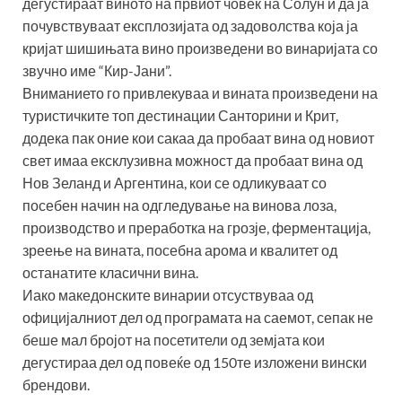
дегустираат виното на првиот човек на Солун и да ја
почувствуваат експлозијата од задоволства која ја
кријат шишињата вино произведени во винаријата со
звучно име “Кир-Јани”.
Вниманието го привлекуваа и вината произведени на
туристичките топ дестинации Санторини и Крит,
додека пак оние кои сакаа да пробаат вина од новиот
свет имаа ексклузивна можност да пробаат вина од
Нов Зеланд и Аргентина, кои се одликуваат со
посебен начин на одгледување на винова лоза,
производство и преработка на грозје, ферментација,
зреење на вината, посебна арома и квалитет од
останатите класични вина.
Иако македонските винарии отсуствуваа од
официјалниот дел од програмата на саемот, сепак не
беше мал бројот на посетители од земјата кои
дегустираа дел од повеќе од 150те изложени вински
брендови.