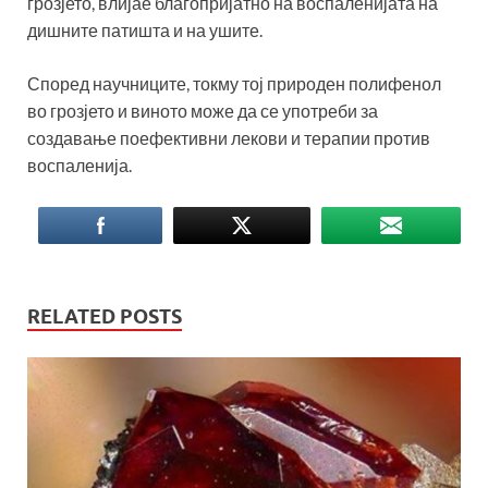
грозјето, влијае благопријатно на воспаленијата на
дишните патишта и на ушите.
Според научниците, токму тој природен полифенол
во грозјето и виното може да се употреби за
создавање поефективни лекови и терапии против
воспаленија.
RELATED POSTS