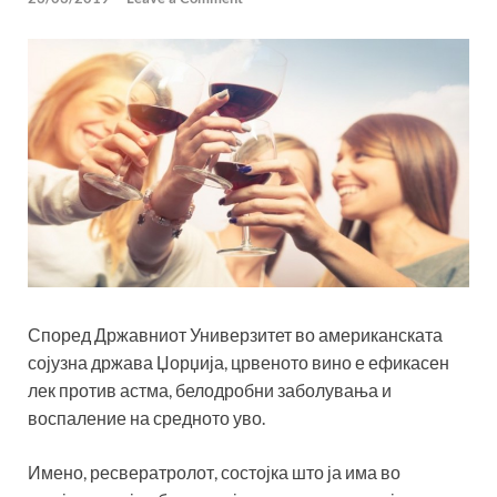
Според Државниот Универзитет во американската
сојузна држава Џорџија, црвеното вино е ефикасен
лек против астма, белодробни заболувања и
воспаление на средното уво.
Имено, ресвератролот, состојка што ја има во