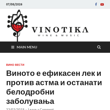
07/08/2026
Ви
Во слу
на нег
величе
Винот
MAIN MENU
ВИНО ВЕСТИ
Виното е ефикасен лек и
против астма и останати
белодробни
заболувања
23/03/2019
-
Leave a Comment