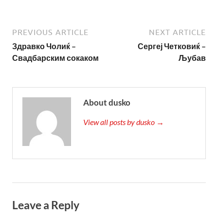
PREVIOUS ARTICLE
NEXT ARTICLE
Здравко Чолиќ –
Сергеј Четковиќ –
Свадбарским сокаком
Љубав
About dusko
View all posts by dusko →
Leave a Reply