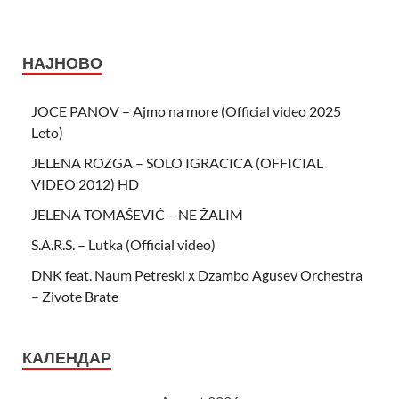
НАЈНОВО
JOCE PANOV – Ajmo na more (Official video 2025
Leto)
JELENA ROZGA – SOLO IGRACICA (OFFICIAL
VIDEO 2012) HD
JELENA TOMAŠEVIĆ – NE ŽALIM
S.A.R.S. – Lutka (Official video)
DNK feat. Naum Petreski х Dzambo Agusev Orchestra
– Zivote Brate
КАЛЕНДАР