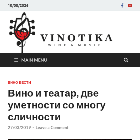
10/08/2026
Ви
Во слу
на нег
величе
Винот
MAIN MENU
ВИНО ВЕСТИ
Вино и театар, две
уметности со многу
сличности
27/03/2019
-
Leave a Comment