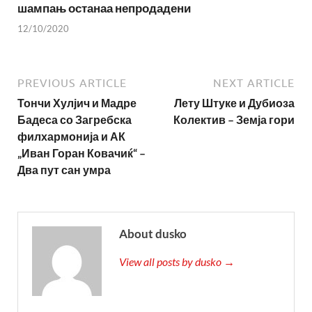
шампањ останаа непродадени
12/10/2020
PREVIOUS ARTICLE
NEXT ARTICLE
Тончи Хулјич и Мадре
Лету Штуке и Дубиоза
Бадеса со Загребска
Колектив – Земја гори
филхармонија и АК
„Иван Горан Ковачиќ“ –
Два пут сан умра
About dusko
View all posts by dusko →