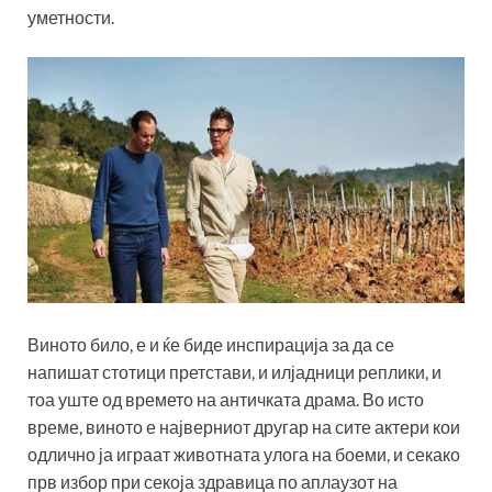
уметности.
Виното било, е и ќе биде инспирација за да се
напишат стотици претстави, и илјадници реплики, и
тоа уште од времето на античката драма. Во исто
време, виното е најверниот другар на сите актери кои
одлично ја играат животната улога на боеми, и секако
прв избор при секоја здравица по аплаузот на