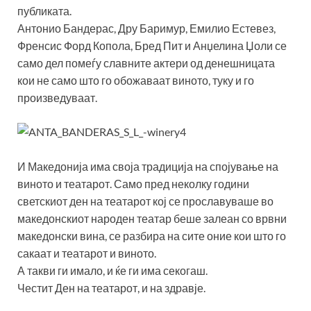
публиката.
Антонио Бандерас, Дру Баримур, Емилио Естевез,
Френсис Форд Копола, Бред Пит и Анџелина Џоли се
само дел помеѓу славните актери од денешницата
кои не само што го обожаваат виното, туку и го
произведуваат.
И Македонија има своја традиција на спојување на
виното и театарот. Само пред неколку години
светскиот ден на театарот кој се прославуваше во
македонскиот народен театар беше залеан со врвни
македонски вина, се разбира на сите оние кои што го
сакаат и театарот и виното.
А такви ги имало, и ќе ги има секогаш.
Честит Ден на театарот, и на здравје.