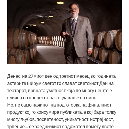
Денес, на 27миот ден од третиот месец во годината
актерите ширум светот го слават светскиот Ден на
театарот, врвната уметност која по многу нешто е
слична со процесот на создавање на вино.
Но, не само начинот на подготовка на финалниот
продукт кој го консумира публиката, а кој бара толку
многу љубов, посветеност, уникатност, истрајност,
трпение… се заедничкиот содржател помеѓу двете