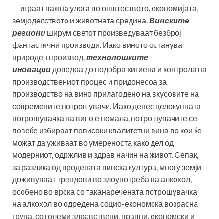
играат важна улога во општеството, економијата,
земјоделството и животната средина.
Винските
региони
ширум светот произведуваат безброј
фантастични производи. Иако виното останува
природен производ,
технолошките
иновации
доведоа до подобра хигиена и контрола на
производствениот процес и придонесоа за
производство на вино прилагодено на вкусовите на
современите потрошувачи. Иако денес целокупната
потрошувачка на вино е помала, потрошувачите се
повеќе избираат повисоки квалитетни вина во кои ќе
можат да уживаат во умереноста како дел од
модерниот, одржлив и здрав начин на живот. Сепак,
за разлика од вродената винска култура, многу земји
доживуваат трендови во злоупотреба на алкохол,
особено во врска со таканаречената потрошувачка
на алкохол во одредена социо-економска возрасна
група, со големи здравствени, правни, економски и