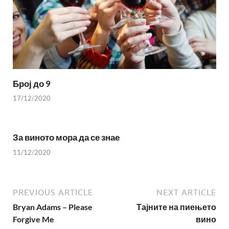
Број до 9
17/12/2020
За виното мора да се знае
11/12/2020
PREVIOUS ARTICLE
NEXT ARTICLE
Bryan Adams – Please
Тајните на пиењето
Forgive Me
вино