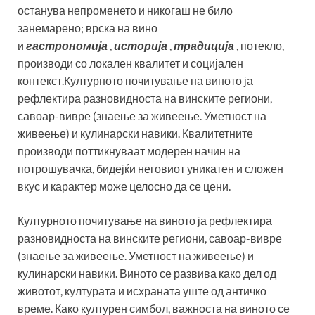
останува непроменето и никогаш не било
занемарено; врска на вино
и
гастрономија
,
историја
,
традиција
, потекло,
производи со локален квалитет и социјален
контекст.Културното почитување на виното ја
рефлектира разновидноста на винските региони,
савоар-вивре (знаење за живеење. Уметност на
живеење) и кулинарски навики. Квалитетните
производи поттикнуваат модерен начин на
потрошувачка, бидејќи неговиот уникатен и сложен
вкус и карактер може целосно да се цени.
Културното почитување на виното ја рефлектира
разновидноста на винските региони, савоар-вивре
(знаење за живеење. Уметност на живеење) и
кулинарски навики. Виното се развива како дел од
животот, културата и исхраната уште од античко
време. Како културен симбол, важноста на виното се