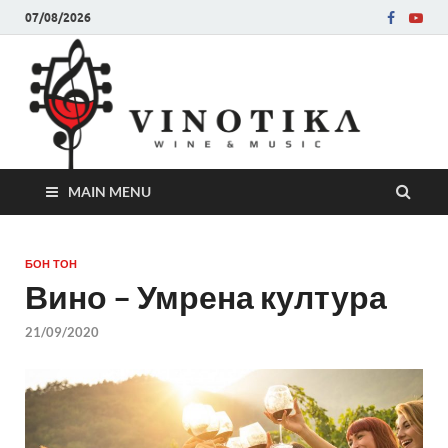
07/08/2026
Ви
Во слу
на нег
величе
Винот
MAIN MENU
БОН ТОН
Вино – Умрена култура
21/09/2020