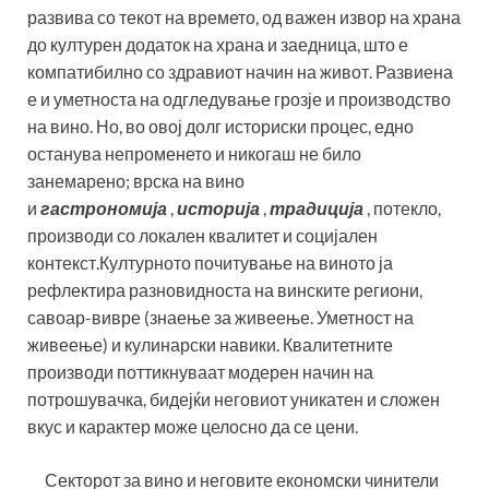
развива со текот на времето, од важен извор на храна
до културен додаток на храна и заедница, што е
компатибилно со здравиот начин на живот. Развиена
е и уметноста на одгледување грозје и производство
на вино. Но, во овој долг историски процес, едно
останува непроменето и никогаш не било
занемарено; врска на вино
и
гастрономија
,
историја
,
традиција
, потекло,
производи со локален квалитет и социјален
контекст.Културното почитување на виното ја
рефлектира разновидноста на винските региони,
савоар-вивре (знаење за живеење. Уметност на
живеење) и кулинарски навики. Квалитетните
производи поттикнуваат модерен начин на
потрошувачка, бидејќи неговиот уникатен и сложен
вкус и карактер може целосно да се цени.
Секторот за вино и неговите економски чинители