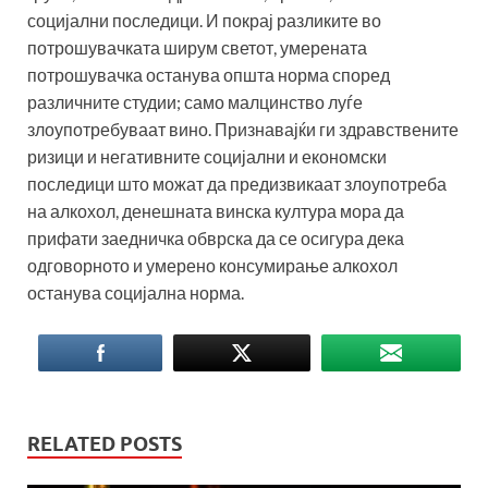
социјални последици. И покрај разликите во
потрошувачката ширум светот, умерената
потрошувачка останува општа норма според
различните студии; само малцинство луѓе
злоупотребуваат вино. Признавајќи ги здравствените
ризици и негативните социјални и економски
последици што можат да предизвикаат злоупотреба
на алкохол, денешната винска култура мора да
прифати заедничка обврска да се осигура дека
одговорното и умерено консумирање алкохол
останува социјална норма.
RELATED POSTS