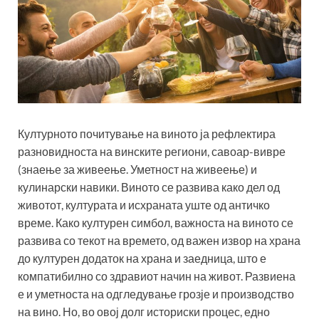
Културното почитување на виното ја рефлектира
разновидноста на винските региони, савоар-вивре
(знаење за живеење. Уметност на живеење) и
кулинарски навики. Виното се развива како дел од
животот, културата и исхраната уште од античко
време. Како културен симбол, важноста на виното се
развива со текот на времето, од важен извор на храна
до културен додаток на храна и заедница, што е
компатибилно со здравиот начин на живот. Развиена
е и уметноста на одгледување грозје и производство
на вино. Но, во овој долг историски процес, едно