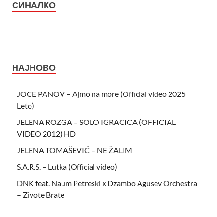
СИНАЛКО
НАЈНОВО
JOCE PANOV – Ajmo na more (Official video 2025
Leto)
JELENA ROZGA – SOLO IGRACICA (OFFICIAL
VIDEO 2012) HD
JELENA TOMAŠEVIĆ – NE ŽALIM
S.A.R.S. – Lutka (Official video)
DNK feat. Naum Petreski х Dzambo Agusev Orchestra
– Zivote Brate