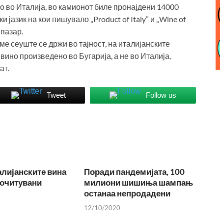
о во Италија, во камионот биле пронајдени 14000
јазик на кои пишувало „Product of Italy” и „Wine of
 пазар.
ме сеуште се држи во тајност, на италијанските
вино произведено во Бугарија, а не во Италија,
ат.
Tweet
Follow us
лијанските вина
Поради пандемијата, 100
почитувани
милиони шишиња шампањ
останаа непродадени
12/10/2020