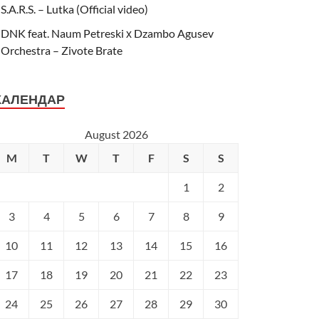
S.A.R.S. – Lutka (Official video)
DNK feat. Naum Petreski х Dzambo Agusev
Orchestra – Zivote Brate
КАЛЕНДАР
August 2026
M
T
W
T
F
S
S
1
2
3
4
5
6
7
8
9
10
11
12
13
14
15
16
17
18
19
20
21
22
23
24
25
26
27
28
29
30