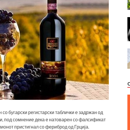
н со бугарски регистарски таблички е задржан од
и, под сомнение дека е натоварен со фалсификат
ионот пристигнал со фериброд од Грција.