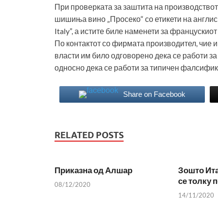
При проверката за заштита на производствот
шишиња вино „Просеко“ со етикети на англиски 
Italy”, а истите биле наменети за францускиот
По контактот со фирмата производител, чие и
власти им било одговорено дека се работи за 
односно дека се работи за типичен фалсифик
Share on Facebook
RELATED POSTS
Приказна од Алшар
Зошто Ита
се толку 
08/12/2020
14/11/2020