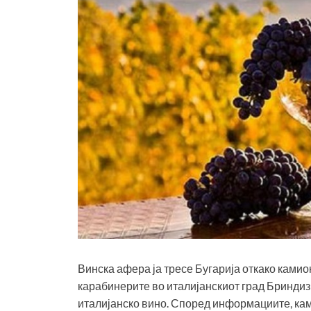
Винска афера ја тресе Бугарија откако камио
карабинерите во италијанскиот град Бриндиз
италијанско вино. Според информациите, кам