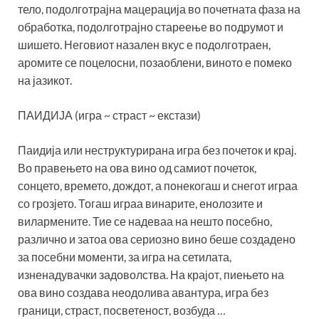
тело, подолготрајна мацерација во почетната фаза на
обработка, подолготрајно стареење во подрумот и
шишето. Неговиот назален вкус е подолготраен,
аромите се поцелосни, позаоблени, виното е помеко
на јазикот.
ПАИДИЈА (игра ~ страст ~ екстази)
Паидија или неструктурирана игра без почеток и крај.
Во правењето на ова вино од самиот почеток,
сонцето, времето, дождот, а понекогаш и снегот играа
со грозјето. Тогаш играа винарите, енолозите и
вилармените. Тие се надеваа на нешто посебно,
различно и затоа ова сериозно вино беше создадено
за посебни моменти, за игра на сетилата,
изненадувачки задоволства. На крајот, пиењето на
ова вино создава неодолива авантура, игра без
граници, страст, посветеност, возбуда …