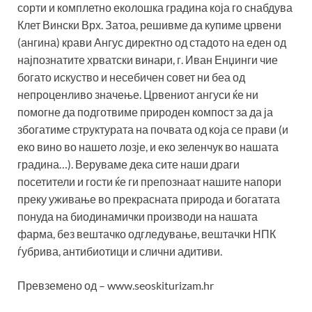
сорти и комплетно еколошка градина која го снабдува
Клет Вински Врх. Затоа, решивме да купиме црвени
(ангина) крави Ангус директно од стадото на еден од
најпознатите хрватски винари, г. Иван Енџинги чие
богато искуство и несебичен совет ни беа од
непроценливо значење. Црвениот ангуси ќе ни
помогне да подготвиме природен компост за да ја
збогатиме структурата на почвата од која се прави (и
еко вино во нашето лозје, и еко зеленчук во нашата
градина…). Веруваме дека сите наши драги
посетители и гости ќе ги препознаат нашите напори
преку уживање во прекрасната природа и богатата
понуда на биодинамички производи на нашата
фарма, без вештачко одгледување, вештачки НПК
ѓубрива, антибиотици и слични адитиви.
Превземено од – www.seoskiturizam.hr