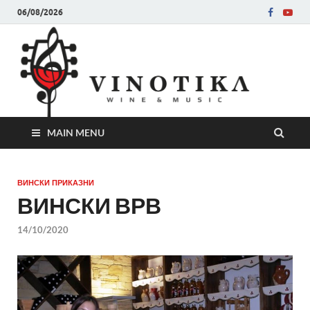
06/08/2026
Ви
Во слу
на нег
величе
Винот
MAIN MENU
ВИНСКИ ПРИКАЗНИ
ВИНСКИ ВРВ
14/10/2020