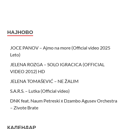
НАЈНОВО
JOCE PANOV – Ajmo na more (Official video 2025
Leto)
JELENA ROZGA – SOLO IGRACICA (OFFICIAL
VIDEO 2012) HD
JELENA TOMAŠEVIĆ – NE ŽALIM
S.A.R.S. – Lutka (Official video)
DNK feat. Naum Petreski х Dzambo Agusev Orchestra
– Zivote Brate
КАЛЕНДАР