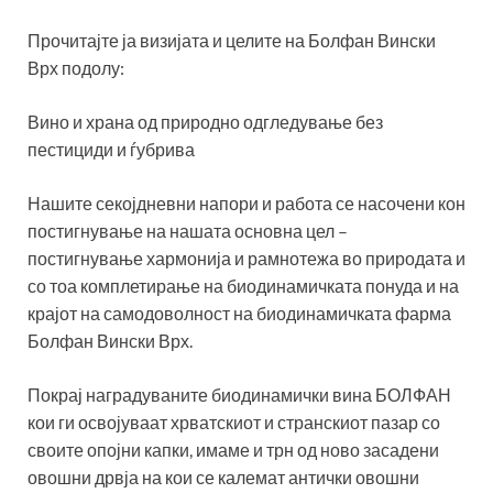
Прочитајте ја визијата и целите на Болфан Вински
Врх подолу:
Вино и храна од природно одгледување без
пестициди и ѓубрива
Нашите секојдневни напори и работа се насочени кон
постигнување на нашата основна цел –
постигнување хармонија и рамнотежа во природата и
со тоа комплетирање на биодинамичката понуда и на
крајот на самодоволност на биодинамичката фарма
Болфан Вински Врх.
Покрај наградуваните биодинамички вина БОЛФАН
кои ги освојуваат хрватскиот и странскиот пазар со
своите опојни капки, имаме и трн од ново засадени
овошни дрвја на кои се калемат антички овошни