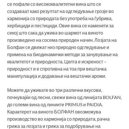
се пофали со висококвалитетни вина што се
создаваат како резултат на одгледување грозје во
хармонија со природата без употреба на ѓубрива,
хербициди и пестициди. Овие вина се наменети за
секој што сака да ужива во шармот на виното
произведено на сосема природен начин. Лозјата на
Болфан се движат низ природно одгледување и
примена на биодинамички методи за зачувување на
квалитетот и природноста. Целта е искреност –
природност и е спротивна на тоа при вештачка
манипулација и додавање на вештачки ароми.
Можете да уживате во три различни вкусови,
почнувајќи од лесни, свежи вина од линијата BOLFAN,
до големи вина од линиите PRIMUS и PAIDIA.
Карактерот на виното БОЛФАН овозможува
производство во хармонија со природата, рачна
грижа за лозјата и грижа за подобрување на