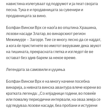
навистина излегуваат од подрумот и ја пеат својата
песна. Тука е и продавницата за сувенири и
продавницата за вино.
Болфан Вински Врх се наоѓа во општина Храшина,
лозови насади Златар, во винарскиот регион
Межимурје – Загорје. Тие се многу лесно да се најдат,
а кога ќе пристигнете во имотот веруваме дека звукот
на тишината, прекрасната глетка и изгледот ќе ве
остават без здив барем за некое време.
Легендата за самовили и џуџиња
Болфан Вински Врх е на многу начини посебна
винарија, а нивната винска авантура влече корени во
кратката легенда: „Со илјадници години, во повеќе
или помалку периодични интервали, на оваа земја се
одгледуваа лозови насади, беа пробани и истурени