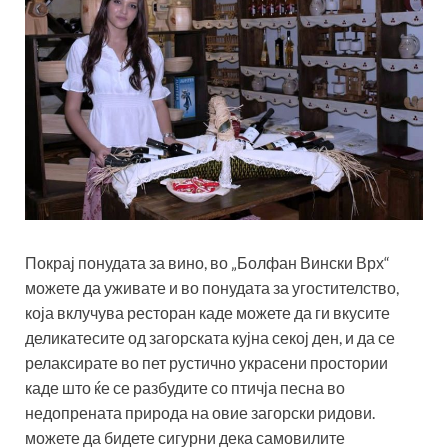
Покрај понудата за вино, во „Болфан Вински Врх“
можете да уживате и во понудата за угостителство,
која вклучува ресторан каде можете да ги вкусите
деликатесите од загорската кујна секој ден, и да се
релаксирате во пет рустично украсени простории
каде што ќе се разбудите со птичја песна во
недопрената природа на овие загорски ридови.
можете да бидете сигурни дека самовилите