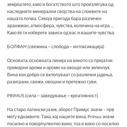
земјиштето, како и богатството што произлегува од
наследните минерални својства на слоевите на
нашата почва. Секоја пригода бара различен
аранжман, атмосфера, чувства, количина на игра …
Како ќе ги изберете зависи од вас и вашите чувства.
БОЛФАН (свежина ~ слобода ~ интоксикација)
Основата, основната линија на виното со пријатни
примарни ароми и ароми на овошје или зеленчук.
Вина кои добро се вклопуваат со различни јадења,
разиграни, свежи, овошни и претежно суви.
PRIMUS (сила ~ заведување ~ креативност)
На старо латински јазик, зборот Примус значи – прв
меѓу еднаквите. Така, кај нашите вина, Primus значи
посилно и покорпулентно вино, тоа е вино со посилно