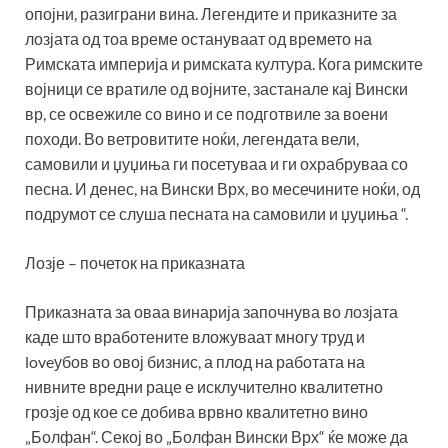
опојни, разиграни вина. Легендите и приказните за
лозјата од тоа време остануваат од времето на
Римската империја и римската култура. Кога римските
војници се вратиле од војните, застанале кај Вински
вр, се освежиле со вино и се подготвиле за воени
походи. Во ветровитите ноќи, легендата вели,
самовили и џуџиња ги посетуваа и ги охрабруваа со
песна. И денес, на Вински Врх, во месечините ноќи, од
подрумот се слуша песната на самовили и џуџиња “.
Лозје – почеток на приказната
Приказната за оваа винарија започнува во лозјата
каде што вработените вложуваат многу труд и
loveубов во овој бизнис, а плод на работата на
нивните вредни раце е исклучително квалитетно
грозје од кое се добива врвно квалитетно вино
„Болфан“. Секој во „Болфан Вински Врх“ ќе може да