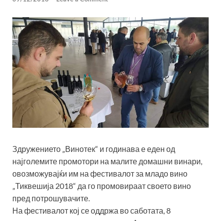
Здружението „Винотек“ и годинава е еден од
најголемите промотори на малите домашни винари,
овозможувајќи им на фестивалот за младо вино
„Тиквешија 2018“ да го промовираат своето вино
пред потрошувачите.
На фестивалот кој се оддржа во саботата, 8