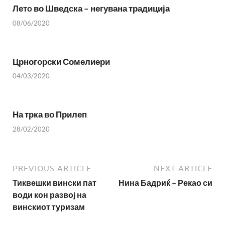
Летo во Шведска – негувана традиција
08/06/2020
Црногорски Сомелиери
04/03/2020
На трка во Прилеп
28/02/2020
PREVIOUS ARTICLE
NEXT ARTICLE
Тиквешки вински пат
Нина Бадриќ – Рекао си
води кон развој на
винскиот туризам