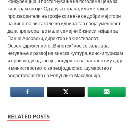
конкуренција и постигнување на поголема цена за
килограм грозје. Од друга страна, имаме такви
производители на грозје кои веќе се добри мајстори
на вино, па би сакале во иднина таа своја умешност
да ја претворат во мали семејни бизниси, изјави за
Панче Арсовски, директор на Фестивалот.
Освен здружението „Винотек”, кое се залага за
негување и развој на винска култура, вински туризам
и производи од грозје, поддршка на настанот му даде
и министерството за земјоделство, шумарство и
водостопанство на Република Македонија.
RELATED POSTS