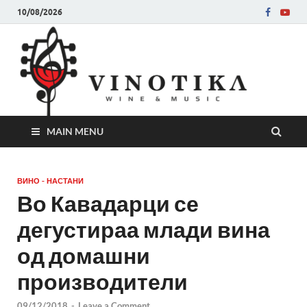
10/08/2026
Ви
Во слу
на нег
величе
Винот
MAIN MENU
ВИНО - НАСТАНИ
Во Кавадарци се
дегустираа млади вина
од домашни
производители
09/12/2018
-
Leave a Comment