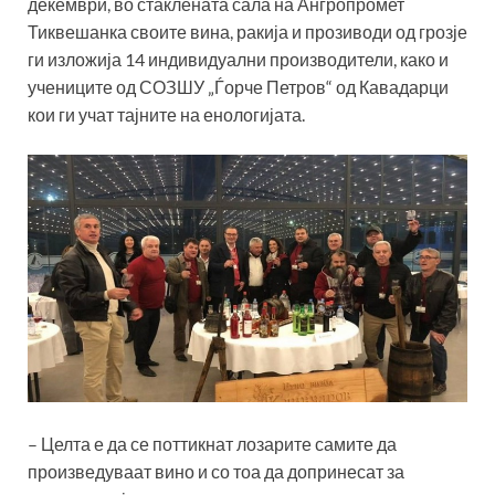
декември, во стаклената сала на Ангропромет
Тиквешанка своите вина, ракија и прозиводи од грозје
ги изложија 14 индивидуални производители, како и
учениците од СОЗШУ „Ѓорче Петров“ од Кавадарци
кои ги учат тајните на енологијата.
– Целта е да се поттикнат лозарите самите да
произведуваат вино и со тоа да допринесат за