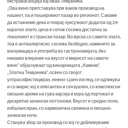
екстраваганција кај оваа Темјаника.
„Ова вино претставува прв ваков производ на
нашиот, па и поширокиот пазар во регионот. Сакаме
да истакнеме дека и покрај луксузниот додаток од 24-
каратно злато, цена е сепак сосема достапна за
локалниот и странски пазар. Во врска со самото злато,
тоа е антиалергиско, сосема безбедно, наменето за
конзумација и употреба во гастрономијата, без
никакво влијание на вкусот и мирисот на самото
вино“ објаснуваат од винарницата „Камник“.
„Златна Темјаника“, освен со својот
ултрасофистициран, нежно-сјаен изглед, се одликува
и со мирис кој е елегантен и сензуален, со комплексни
овошни ароми на сува кајсија и кора од портокал и
дискретни зачински поттонови. Вкусот е средно полн,
избалансиран, со хармонична свежина и овошно-
зачински ноти.
Станува збор за производ со кој го доближуваме