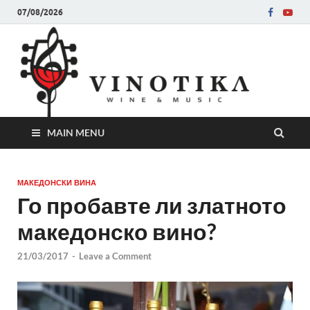
07/08/2026
Ви
Во слу
на нег
величе
Винот
MAIN MENU
МАКЕДОНСКИ ВИНА
Го пробавте ли златното
македонско вино?
21/03/2017
-
Leave a Comment