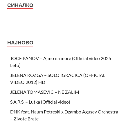
СИНАЛКО
НАЈНОВО
JOCE PANOV – Ajmo na more (Official video 2025
Leto)
JELENA ROZGA – SOLO IGRACICA (OFFICIAL
VIDEO 2012) HD
JELENA TOMAŠEVIĆ – NE ŽALIM
S.A.R.S. – Lutka (Official video)
DNK feat. Naum Petreski х Dzambo Agusev Orchestra
– Zivote Brate