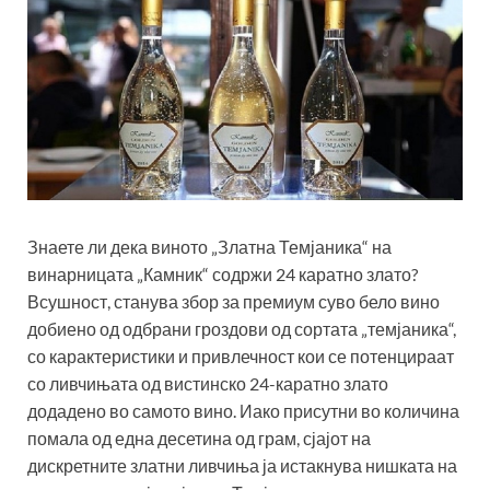
Знаете ли дека виното „Златна Темјаника“ на
винарницата „Камник“ содржи 24 каратно злато?
Всушност, станува збор за премиум суво бело вино
добиено од одбрани гроздови од сортата „темјаника“,
со карактеристики и привлечност кои се потенцираат
со ливчињата од вистинско 24-каратно злато
додадено во самото вино. Иако присутни во количина
помала од една десетина од грам, сјајот на
дискретните златни ливчиња ја истакнува нишката на