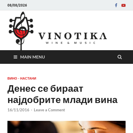
08/08/2026
Ви
Во слу
на нег
величе
Винот
MAIN MENU
ВИНО - НАСТАНИ
Денес се бираат
најдобрите млади вина
16/11/2016
-
Leave a Comment