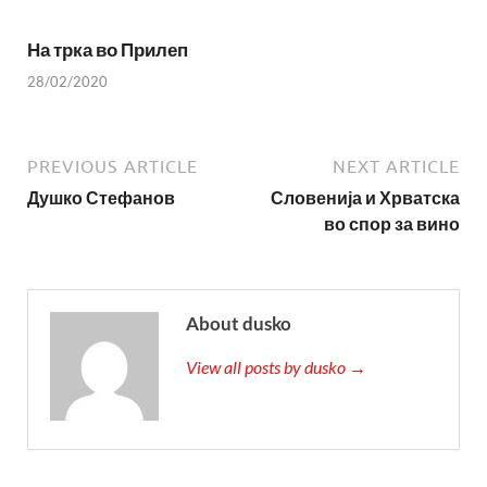
На трка во Прилеп
28/02/2020
PREVIOUS ARTICLE
NEXT ARTICLE
Душко Стефанов
Словенија и Хрватска
во спор за вино
About dusko
View all posts by dusko →