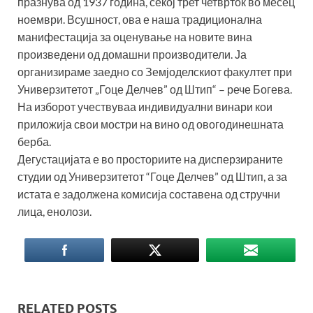
празнува од 1937 година, секој трет четврток во месец
ноември. Всушност, ова е наша традиционална
манифестација за оценување на новите вина
произведени од домашни производители. Ја
организираме заедно со Земјоделскиот факултет при
Универзитетот „Гоце Делчев” од Штип“ – рече Богева.
На изборот учествуваа индивидуални винари кои
приложија свои мостри на вино од овогодинешната
берба.
Дегустацијата е во просториите на дисперзираните
студии од Универзитетот “Гоце Делчев” од Штип, а за
истата е задолжена комисија составена од стручни
лица, енолози.
RELATED POSTS