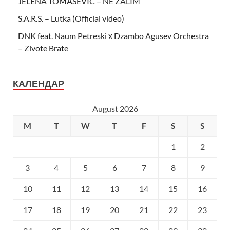
JELENA TOMAŠEVIĆ – NE ŽALIM
S.A.R.S. – Lutka (Official video)
DNK feat. Naum Petreski х Dzambo Agusev Orchestra
– Zivote Brate
КАЛЕНДАР
August 2026
M
T
W
T
F
S
S
1
2
3
4
5
6
7
8
9
10
11
12
13
14
15
16
17
18
19
20
21
22
23