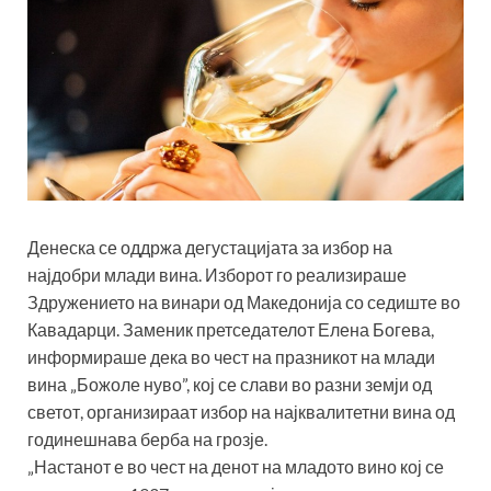
Денеска се оддржа дегустацијата за избор на
најдобри млади вина. Изборот го реализираше
Здружението на винари од Македонија со седиште во
Кавадарци. Заменик претседателот Елена Богева,
информираше дека во чест на празникот на млади
вина „Божоле нуво”, кој се слави во разни земји од
светот, организираат избор на најквалитетни вина од
годинешнава берба на грозје.
„Настанот е во чест на денот на младото вино кој се