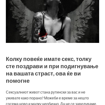
Колку повеќе имате секс, толку
сте поздрави и при подигнување
на вашата страст, ова ќе ви
помогне
Сексуалниот живот стана рутински за вас и не
уживате како порано? Можеби е време за нешто
сосема ново и малку необично. Да не се заведуваме,