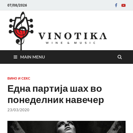
07/08/2026
Ви
Во слу
на нег
величе
Винот
MAIN MENU
ВИНО И СЕКС
Една партија шах во
понеделник навечер
23/03/2020