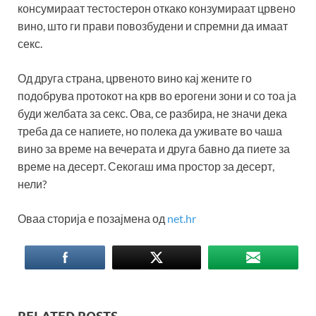
консумираат тестостерон откако конзумираат црвено
вино, што ги прави повозбудени и спремни да имаат
секс.
Од друга страна, црвеното вино кај жените го
подобрува протокот на крв во ерогени зони и со тоа ја
буди желбата за секс. Ова, се разбира, не значи дека
треба да се напиете, но полека да уживате во чаша
вино за време на вечерата и друга бавно да пиете за
време на десерт. Секогаш има простор за десерт,
нели?
Оваа сторија е позајмена од
net.hr