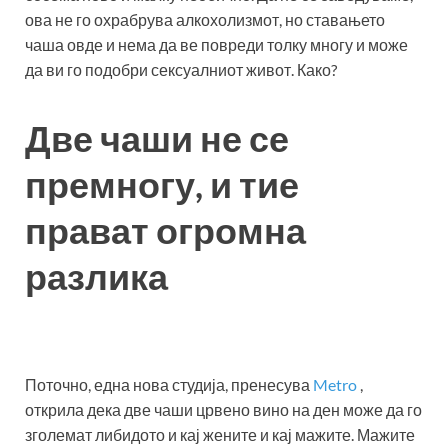
ова не го охрабрува алкохолизмот, но ставањето
чаша овде и нема да ве повреди толку многу и може
да ви го подобри сексуалниот живот. Како?
Две чаши не се
премногу, и тие
прават огромна
разлика
Поточно, една нова студија, пренесува
Metro
,
открила дека две чаши црвено вино на ден може да го
зголемат либидото и кај жените и кај мажите. Мажите