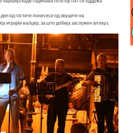
а чаршија каде годинава по втор пат се оддржа
дел од гостите понесеси од звуците на
ја играјќи валцер, за што добија заслужен аплауз.