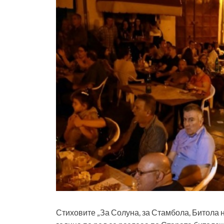
Стиховите „За Солуна, за Стамбола, Битола не