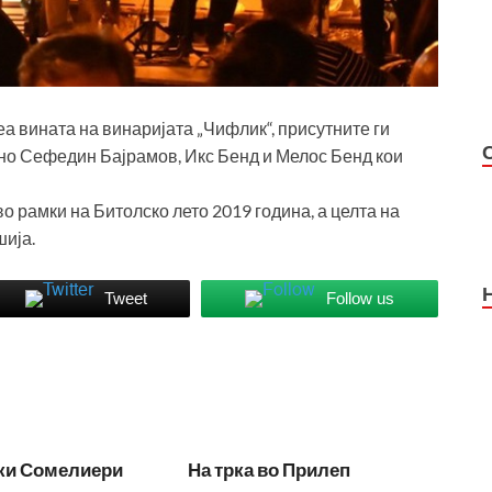
еа вината на винаријата „Чифлик“, присутните ги
но Сефедин Бајрамов, Икс Бенд и Мелос Бенд кои
о рамки на Битолско лето 2019 година, а целта на
шија.
Tweet
Follow us
ки Сомелиери
На трка во Прилеп