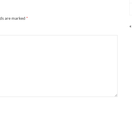
lds are marked
*
«