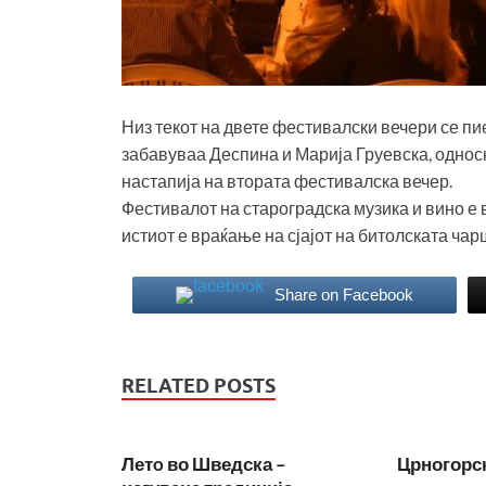
Низ текот на двете фестивалски вечери се пи
забавуваа Деспина и Марија Груевска, однос
настапија на втората фестивалска вечер.
Фестивалот на староградска музика и вино е в
истиот е враќање на сјајот на битолската чар
Share on Facebook
RELATED POSTS
Летo во Шведска –
Црногорс