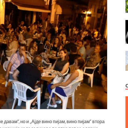
 давам“, но и „Ајде вино пијам, вино пијам“ втора