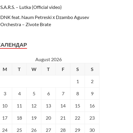
S.A.R.S. – Lutka (Official video)
DNK feat. Naum Petreski х Dzambo Agusev
Orchestra – Zivote Brate
КАЛЕНДАР
August 2026
M
T
W
T
F
S
S
1
2
3
4
5
6
7
8
9
10
11
12
13
14
15
16
17
18
19
20
21
22
23
24
25
26
27
28
29
30