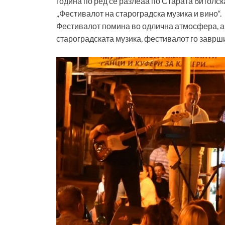
година по ред се разлеаа по Старата битолск
„Фестивалот на староградска музика и вино“.
Фестивалот помина во одлична атмосфера, а 
староградската музика, фестивалот го заврши