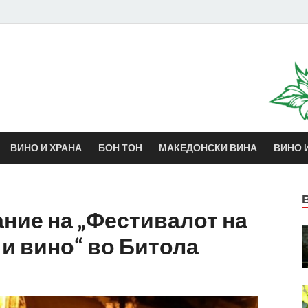
Винотика
Во служба на неговото величество, Виното
ВИНО И ХРАНА
БОН ТОН
МАКЕДОНСКИ ВИНА
ВИНО 
ние на „Фестивалот на
 и вино“ во Битола