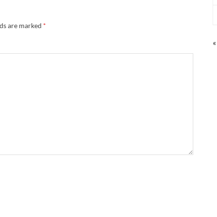
lds are marked
*
«