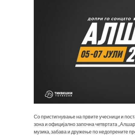
Со пристигнување на првите учесници и пос
зона и официјално започна четвртата „Алшар“
музика, забава и дружење по недопрените пр