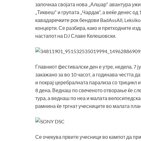
започнаа својата нова „Алшар“ авантура ужи
„Тиквеш“ и групата „Чардак“, а веќе денес од
кавадаречките рок бендови BadAssAll, Leksiko
концерти. Се разбира, како и претходните изд
настапот на DJ Славе Келешовски.
Главниот фестивалски ден е утре, недела, 7
закажано за во 10 часот, а годинава честта да
и покрај церебралната парализа со трицикл и
8 дена. Веднаш по свеченото отворање ќе сл
тура, а веднаш по неа и малата велосипедска
рамнина ќе тргнат учесниците во малата плани
Се очекува првите учесници во кампот да при