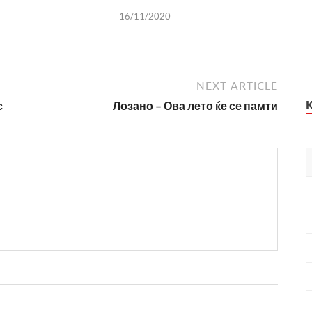
16/11/2020
NEXT ARTICLE
с
Лозано – Ова лето ќе се памти