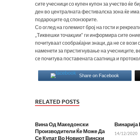
сите учесници со купен купон за учество ќе б
ден во централната фестивалска зона ќе има
подароците од спонзорите.
Со оглед на големиот број на гости и рекреат
„Тиквешки точакџии“ ги информира сите оние 
почитуваат сообраќајни знаци, да не се вози
наменети за пристигнување на учесниците, в
се почитува поставената саатница и протокол
Share on Facebook
RELATED POSTS
Вина Од Македонски
Винарија 
Производители Ќе Може Да
14/12/2020
Се Купат Во Новиот Вински