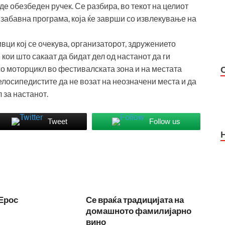
иде обезбеден ручек. Се разбира, во текот на целиот
 забавна програма, која ќе заврши со извлекување на
ивци кој се очекува, организаторот, здружението
кои што сакаат да бидат дел од настанот да ги
 со моторцикл во фестивалската зона и на местата
елосипедистите да не возат на неозначени места и да
 за настанот.
Tweet
Follow us
Ерос
Се враќа традицијата на
домашното фамилијарно
вино