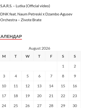
S.A.R.S. – Lutka (Official video)
DNK feat. Naum Petreski х Dzambo Agusev
Orchestra – Zivote Brate
КАЛЕНДАР
August 2026
M
T
W
T
F
S
S
1
2
3
4
5
6
7
8
9
10
11
12
13
14
15
16
17
18
19
20
21
22
23
24
25
26
27
28
29
30