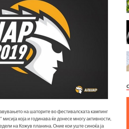
тавувањето на шаторите во фестивалската кампинг
 мисија која и годинава ќе донесе многу активности,
едели на Кожув планина. Оние кои уште синоќа ја