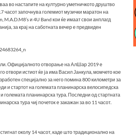
ваа во настапите на културно уметничкото друштво
 17 часот започнува големиот музички маратон на
n, M.A.D.M8’s и 4U Band кои ќе имаат свои анплагд
анија, за крај на саботната вечер е предвиден
 јули. Официјалното отворање на АлШар 2019 е
 го отвори истиот ќе ја има Васил Јанкула, момчето кое
зработен специјално за него помина 800 километри за
еди и стартот на големата планинарска велосипедска
 и големата планинарска тура. Последни од стартната
нарска тура чиј почеток е закажан за во 11 часот.
стигнат околу 14 часот, каде што традиционално на