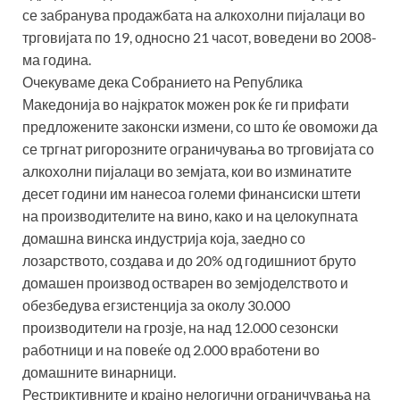
се забранува продажбата на алкохолни пијалаци во
трговијата по 19, односно 21 часот, воведени во 2008-
ма година.
Очекуваме дека Собранието на Република
Македонија во најкраток можен рок ќе ги прифати
предложените законски измени, со што ќе овоможи да
се тргнат ригорозните ограничувања во трговијата со
алкохолни пијалаци во земјата, кои во изминатите
десет години им нанесоа големи финансиски штети
на производителите на вино, како и на целокупната
домашна винска индустрија која, заедно со
лозарството, создава и до 20% од годишниот бруто
домашен производ остварен во земјоделството и
обезбедува егзистенција за околу 30.000
производители на грозје, на над 12.000 сезонски
работници и на повеќе од 2.000 вработени во
домашните винарници.
Рестриктивните и крајно нелогични ограничувања на