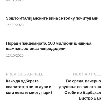
Зошто Италијанските вина се толку почитувани
14/11/2020
Поради пандемијата, 100 милиони шишиња
шампањ останаа непродадени
12/10/2020
PREVIOUS ARTICLE
NEXT ARTICLE
Како да одберете
Во среда, вечерно
квалитетно вино дури и
дружење со вината на
кога немате многу пари?
Стоби во Барбакан
Бистро Бар