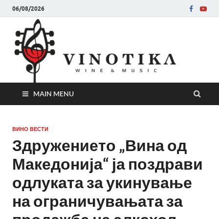
06/08/2026
Ви
Во слу
на нег
величе
Винот
MAIN MENU
ВИНО ВЕСТИ
Здружението „Вина од
Македонија“ ја поздрави
одлуката за укинување
на ограничувањата за