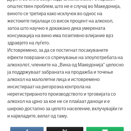
општествен проблем, што не е случај во Македонија,
виното се третира како исклучок во однос на
жестоките пијалаци со висок процент на алкохол,
затоа што научно е докажано дека умерената
консумација на вино има позитивно влијание врз
здравјето на луѓето.
Истовремено, за да се постигнат посакуваните
ефекти поврзани со спречување на злоупотребата на
алкохолот, членките на „Вина од Македонија“ целосно
ја поддржуваат забраната на продажба и точење
алкохол на малолетни лица и истовремено
инсистираат на ригорозна контрола на
нерегистрираното производството и трговијата со
алкохол на црно за кое не се плаќаат даноци и е
широко достапно за целото население, вклучувајќи ги
и најмладите, велат од таму.