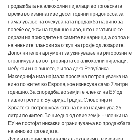
продажбата на алкохолни пијалаци во трговската
мрежа во изминативе десет години придонесоа за
намалување на очекуваната продажба на вино за
повеќе од 10% на годишно ниво, што негативно се
одрази на приходите на самите винарници, а со тоа и
на нивните планови за откуп на грозје од лозарите.
Дополнителен аргумент за укинување на ригорозните
ограничувања во трговијата со алкохолни пијалаци,
меѓу кои и на виното, е и тоа дека Република
Македонија има најмала просечна потрошувачка на
вино по жител во Европа, кое изнесува само 7 литри
годишно. За споредба, во земјите членки на ЕУ од
нашиот регион: Бугарија, Грција, Словенија и
Хрватска, потрошувачката на вино надминува 25
литри по жител. Во ниедна од овие земји – членки на
ЕУ не постојат никакви ограничувања во продажбата
на вино во трговијата.
Дури и во оние земји каде алкохолизмот е изразен