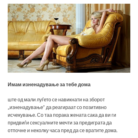
Имам изненадување за тебе дома
ште од мали луѓето се навикнати на зборот
„изненадување“ да реагираат со позитивно
исчекување. Со таа порака жената сака да ви ги
придвиѓи сексуалните мечти за предиграта да
отпочне и неколку часа пред да се вратите дома.