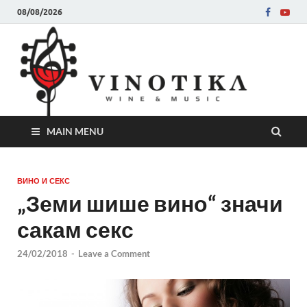
08/08/2026
Ви
Во слу
на нег
величе
Винот
MAIN MENU
ВИНО И СЕКС
„Земи шише вино“ значи
сакам секс
24/02/2018
-
Leave a Comment