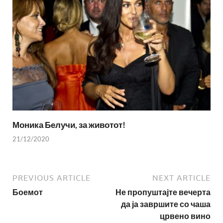
Моника Белучи, за животот!
21/12/2020
PREVIOUS ARTICLE
NEXT ARTICLE
Боемот
Не пропуштајте вечерта
да ја завршите со чаша
црвено вино