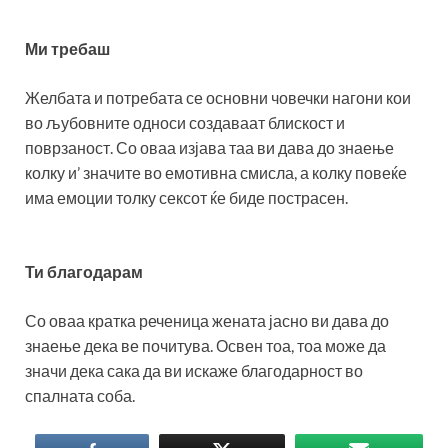
Ми требаш
Желбата и потребата се основни човечки нагони кои
во љубовните односи создаваат блискост и
поврзаност. Со оваа изјава таа ви дава до знаење
колку и’ значите во емотивна смисла, а колку повеќе
има емоции толку сексот ќе биде пострасен.
Ти благодарам
Со оваа кратка реченица жената јасно ви дава до
знаење дека ве почитува. Освен тоа, тоа може да
значи дека сака да ви искаже благодарност во
спалната соба.