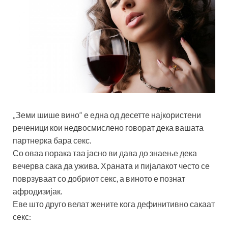
„Земи шише вино“ е една од десетте најкористени
реченици кои недвосмислено говорат дека вашата
партнерка бара секс.
Со оваа порака таа јасно ви дава до знаење дека
вечерва сака да ужива. Храната и пијалакот често се
поврзуваат со добриот секс, а виното е познат
афродизијак.
Еве што друго велат жените кога дефинитивно сакаат
секс: