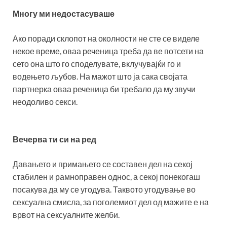
Многу ми недостасуваше
Ако поради склопот на околности не сте се виделе
некое време, оваа реченица треба да ве потсети на
сето она што го споделувате, вклучувајќи го и
водењето љубов. На мажот што ја сака својата
партнерка оваа реченица би требало да му звучи
неодоливо секси.
Вечерва ти си на ред
Давањето и примањето се составен дел на секој
стабилен и рамноправен однос, а секој понекогаш
посакува да му се угодува. Таквото угодување во
сексуална смисла, за поголемиот дел од мажите е на
врвот на сексуалните желби.