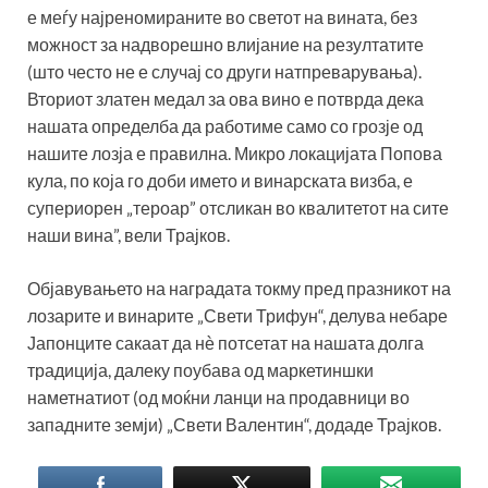
е меѓу најреномираните во светот на вината, без
можност за надворешно влијание на резултатите
(што често не е случај со други натпреварувања).
Вториот златен медал за ова вино е потврда дека
нашата определба да работиме само со грозје од
нашите лозја е правилна. Микро локацијата Попова
кула, по која го доби името и винарската визба, е
супериорен „тероар” отсликан во квалитетот на сите
наши вина”, вели Трајков.
Објавувањето на наградата токму пред празникот на
лозарите и винарите „Свети Трифун“, делува небаре
Јапонците сакаат да нѐ потсетат на нашата долга
традиција, далеку поубава од маркетиншки
наметнатиот (од моќни ланци на продавници во
западните земји) „Свети Валентин“, додаде Трајков.