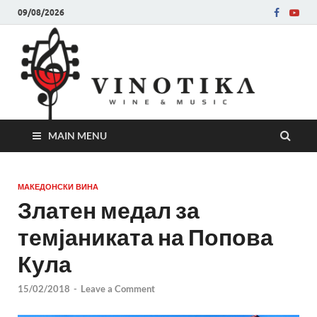
09/08/2026
Ви
Во слу
на нег
величе
Винот
MAIN MENU
МАКЕДОНСКИ ВИНА
Златен медал за
темјаниката на Попова
Кула
15/02/2018
-
Leave a Comment