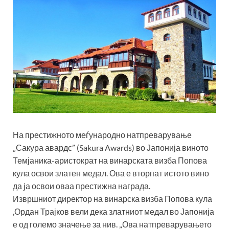
На престижното меѓународно натпреварување
„Сакура авардс” (Sakura Awards) во Јапонија виното
Темјаника-аристократ на винарската визба Попова
кула освои златен медал. Ова е вторпат истото вино
да ја освои оваа престижна награда.
Извршниот директор на винарска визба Попова кула
,Ордан Трајков вели дека златниот медал во Јапонија
е од големо значење за нив. „Ова натпреварувањето