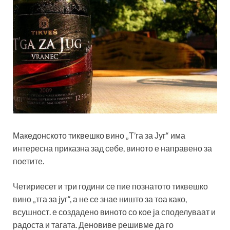
Македонското тиквешко вино „Т’га за Југ“ има
интересна приказна зад себе, виното е направено за
поетите.
Четириесет и три години се пие познатото тиквешко
вино „тга за југ“, а не се знае ништо за тоа како,
всушност. е создадено виното со кое ја споделуваат и
радоста и тагата. Деновиве решивме да го