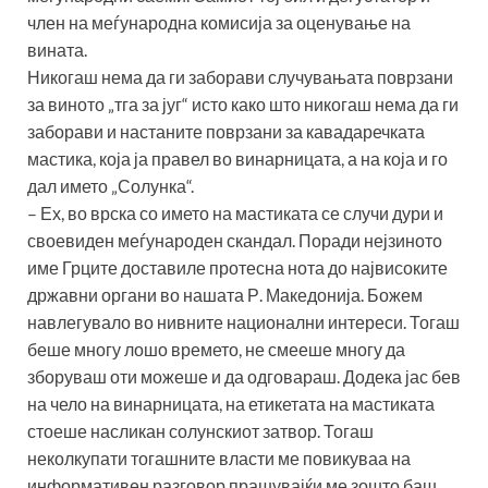
член на меѓународна комисија за оценување на
вината.
Никогаш нема да ги заборави случувањата поврзани
за виното „тга за југ“ исто како што никогаш нема да ги
заборави и настаните поврзани за кавадаречката
мастика, која ја правел во винарницата, а на која и го
дал името „Солунка“.
– Ех, во врска со името на мастиката се случи дури и
своевиден меѓународен скандал. Поради нејзиното
име Грците доставиле протесна нота до највисоките
државни органи во нашата Р. Македонија. Божем
навлегувало во нивните национални интереси. Тогаш
беше многу лошо времето, не смееше многу да
зборуваш оти можеше и да одговараш. Додека јас бев
на чело на винарницата, на етикетата на мастиката
стоеше насликан солунскиот затвор. Тогаш
неколкупати тогашните власти ме повикуваа на
информативен разговор прашувајќи ме зошто баш