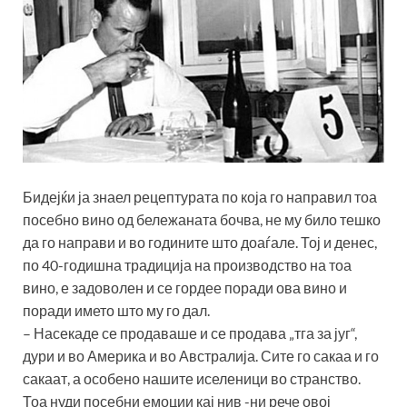
Бидејќи ја знаел рецептурата по која го направил тоа
посебно вино од бележаната бочва, не му било тешко
да го направи и во годините што доаѓале. Тој и денес,
по 40-годишна традиција на производство на тоа
вино, е задоволен и се гордее поради ова вино и
поради името што му го дал.
– Насекаде се продаваше и се продава „тга за југ“,
дури и во Америка и во Австралија. Сите го сакаа и го
сакаат, а особено нашите иселеници во странство.
Тоа нуди посебни емоции кај нив -ни рече овој