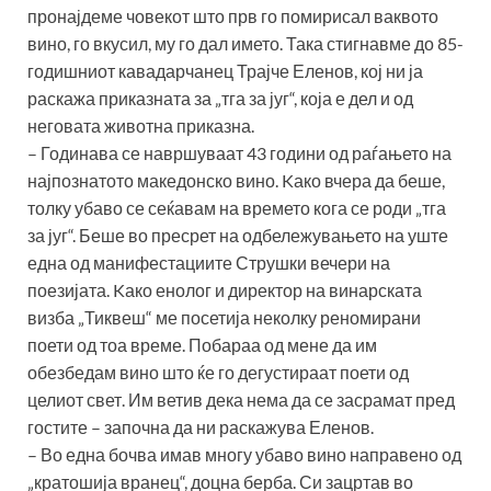
пронајдеме човекот што прв го помирисал ваквото
вино, го вкусил, му го дал името. Така стигнавме до 85-
годишниот кавадарчанец Трајче Еленов, кој ни ја
раскажа приказната за „тга за југ“, која е дел и од
неговата животна приказна.
– Годинава се навршуваат 43 години од раѓањето на
најпознатото македонско вино. Kако вчера да беше,
толку убаво се сеќавам на времето кога се роди „тга
за југ“. Беше во пресрет на одбележувањето на уште
една од манифестациите Струшки вечери на
поезијата. Kако енолог и директор на винарската
визба „Тиквеш“ ме посетија неколку реномирани
поети од тоа време. Побараа од мене да им
обезбедам вино што ќе го дегустираат поети од
целиот свет. Им ветив дека нема да се засрамат пред
гостите – започна да ни раскажува Еленов.
– Во една бочва имав многу убаво вино направено од
„кратошија вранец“, доцна берба. Си зацртав во