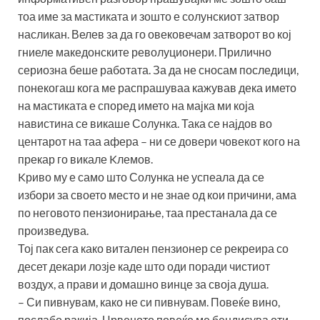
тоа име за мастиката и зошто е солунскиот затвор
насликан. Велев за да го овековечам затворот во кој
гниеле македонските револуционери. Прилично
сериозна беше работата. За да не сносам последици,
понекогаш кога ме распрашуваа кажував дека името
на мастиката е според името на мајка ми која
навистина се викаше Солунка. Така се најдов во
центарот на таа афера – ни се довери човекот кого на
прекар го викале Kлемов.
Kриво му е само што Солунка не успеала да се
избори за своето место и не знае од кои причини, ама
по неговото пензионирање, таа престанала да се
произведува.
Тој пак сега како витален пензионер се рекреира со
десет декари лозје каде што оди поради чистиот
воздух, а прави и домашно винце за своја душа.
– Си пивнувам, како не си пивнувам. Повеќе вино,
послабо ракија. Црвеното повеќе ме бендисува оти