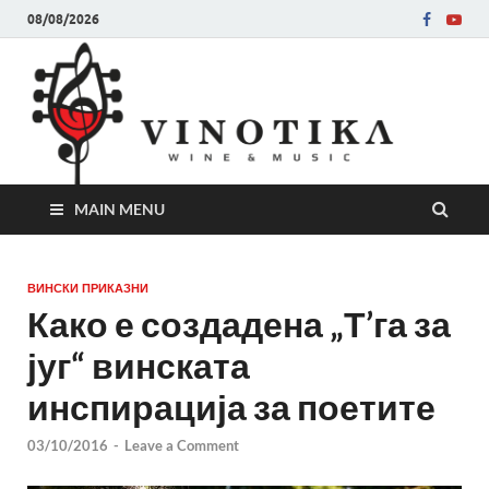
08/08/2026
Ви
Во слу
на нег
величе
Винот
MAIN MENU
ВИНСКИ ПРИКАЗНИ
Како е создадена „Т’га за
југ“ винската
инспирација за поетите
03/10/2016
-
Leave a Comment