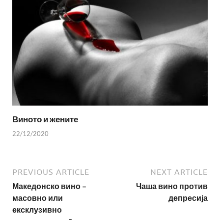
Виното и жените
22/12/2020
PREVIOUS ARTICLE
NEXT ARTICLE
Македонско вино –
Чаша вино против
масовно или
депресија
ексклузивно