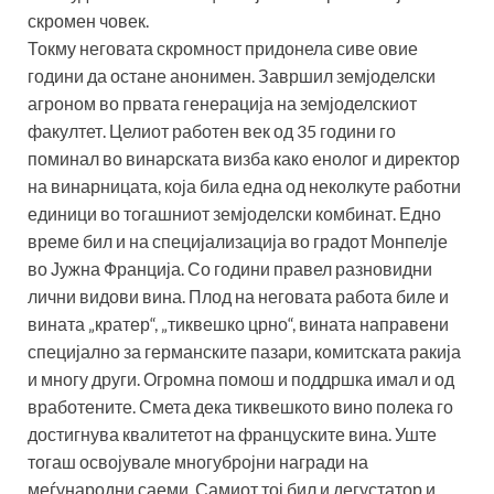
скромен човек.
Токму неговата скромност придонела сиве овие
години да остане анонимен. Завршил земјоделски
агроном во првата генерација на земјоделскиот
факултет. Целиот работен век од 35 години го
поминал во винарската визба како енолог и директор
на винарницата, која била една од неколкуте работни
единици во тогашниот земјоделски комбинат. Едно
време бил и на специјализација во градот Монпелје
во Јужна Франција. Со години правел разновидни
лични видови вина. Плод на неговата работа биле и
вината „кратер“, „тиквешко црно“, вината направени
специјално за германските пазари, комитската ракија
и многу други. Огромна помош и поддршка имал и од
вработените. Смета дека тиквешкото вино полека го
достигнува квалитетот на француските вина. Уште
тогаш освојувале многубројни награди на
меѓународни саеми. Самиот тој бил и дегустатор и