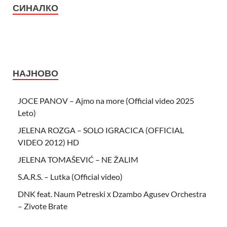
СИНАЛКО
НАЈНОВО
JOCE PANOV – Ajmo na more (Official video 2025
Leto)
JELENA ROZGA – SOLO IGRACICA (OFFICIAL
VIDEO 2012) HD
JELENA TOMAŠEVIĆ – NE ŽALIM
S.A.R.S. – Lutka (Official video)
DNK feat. Naum Petreski х Dzambo Agusev Orchestra
– Zivote Brate