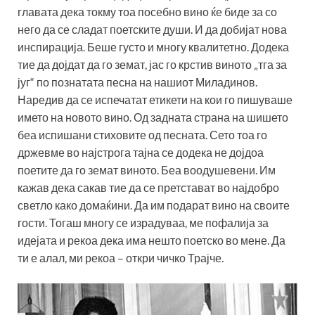
главата дека токму тоа посебно вино ќе биде за со
него да се сладат поетските души. И да добијат нова
инспирација. Беше густо и многу квалитетно. Додека
тие да дојдат да го земат, јас го крстив виното „тга за
југ“ по познатата песна на нашиот Миладинов.
Наредив да се испечатат етикети на кои го пишуваше
името на новото вино. Од задната страна на шишето
беа испишани стиховите од песната. Сето тоа го
држевме во најстрога тајна се додека не дојдоа
поетите да го земат виното. Беа воодушевени. Им
кажав дека сакав тие да се претстават во најдобро
светло како домаќини. Да им подарат вино на своите
гости. Тогаш многу се израдуваа, ме пофалија за
идејата и рекоа дека има нешто поетско во мене. Да
ти е алал, ми рекоа – откри чичко Трајче.