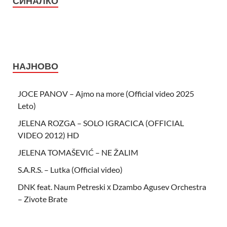
СИНАЛКО
НАЈНОВО
JOCE PANOV – Ajmo na more (Official video 2025
Leto)
JELENA ROZGA – SOLO IGRACICA (OFFICIAL
VIDEO 2012) HD
JELENA TOMAŠEVIĆ – NE ŽALIM
S.A.R.S. – Lutka (Official video)
DNK feat. Naum Petreski х Dzambo Agusev Orchestra
– Zivote Brate