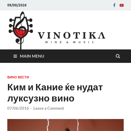
09/08/2026
Ви
Во слу
на нег
величе
Винот
MAIN MENU
ВИНО ВЕСТИ
Ким и Кание ќе нудат
луксузно вино
07/06/2016
-
Leave a Comment