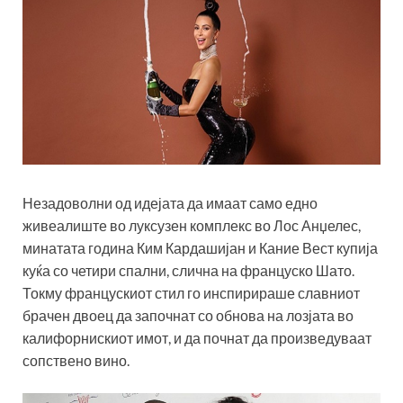
Незадоволни од идејата да имаат само едно
живеалиште во луксузен комплекс во Лос Анџелес,
минатата година Ким Кардашијан и Кание Вест купија
куќа со четири спални, слична на француско Шато.
Токму францускиот стил го инспирираше славниот
брачен двоец да започнат со обнова на лозјата во
калифорнискиот имот, и да почнат да произведуваат
сопствено вино.