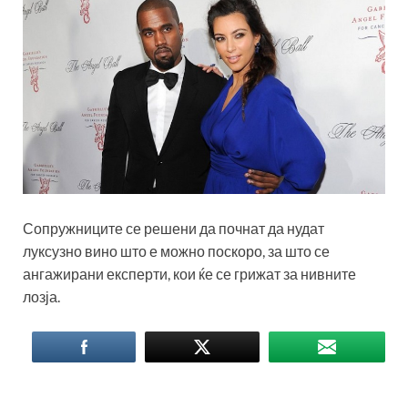
Сопружниците се решени да почнат да нудат
луксузно вино што е можно поскоро, за што се
ангажирани експерти, кои ќе се грижат за нивните
лозја.