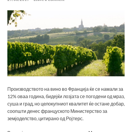
Производството на вино во Франција ќе се намали за
12% оваа година, бидејќи лозјата се погодени од мраз,
суша и град, но целокупниот квалитет ќе остане добар,
соопшти денес француското Министерство за
земјоделство, цитирано од Ројтерс.