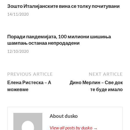
Зошто Италијанските вина се толку почитувани
14/11/2020
Поради пандемијата, 100 милиони шишиња
шампањ останаа непродадени
12/10/2020
PREVIOUS ARTICLE
NEXT ARTICLE
Елена Ристеска – А
Дино Мерлин – Све док
можевме
те буде имало
About dusko
View all posts by dusko →