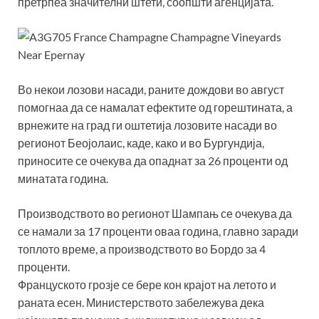
претрпеа значителни штети, соопшти агенцијата.
Во некои лозови насади, раните дождови во август
помогнаа да се намалат ефектите од горештината, а
врнежите на град ги оштетија лозовите насади во
регионот Беојолаис, каде, како и во Бургундија,
приносите се очекува да опаднат за 26 проценти од
минатата година.
Производството во регионот Шампањ се очекува да
се намали за 17 проценти оваа година, главно заради
топлото време, а производството во Бордо за 4
проценти.
Француското грозје се бере кон крајот на летото и
раната есен. Министерството забележува дека