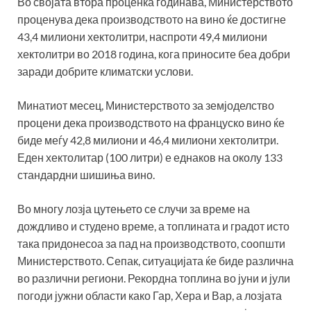
Во својата втора проценка годинава, Министерството
проценува дека производството на вино ќе достигне
43,4 милиони хектолитри, наспроти 49,4 милиони
хектолитри во 2018 година, кога приносите беа добри
заради добрите климатски услови.
Минатиот месец, Министерството за земјоделство
процени дека производството на француско вино ќе
биде меѓу 42,8 милиони и 46,4 милиони хектолитри.
Еден хектолитар (100 литри) е еднаков на околу 133
стандардни шишиња вино.
Во многу лозја цутењето се случи за време на
дождливо и студено време, а топлината и градот исто
така придонесоа за пад на производството, соопшти
Министерството. Сепак, ситуацијата ќе биде различна
во различни региони. Рекордна топлина во јуни и јули
погоди јужни области како Гар, Хера и Вар, а лозјата