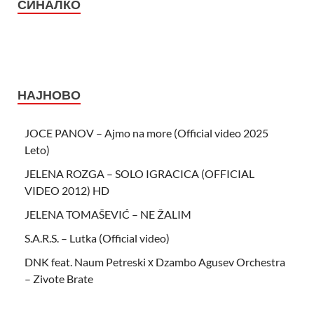
СИНАЛКО
НАЈНОВО
JOCE PANOV – Ajmo na more (Official video 2025
Leto)
JELENA ROZGA – SOLO IGRACICA (OFFICIAL
VIDEO 2012) HD
JELENA TOMAŠEVIĆ – NE ŽALIM
S.A.R.S. – Lutka (Official video)
DNK feat. Naum Petreski х Dzambo Agusev Orchestra
– Zivote Brate