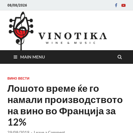
08/08/2026
Ви
Во слу
на нег
величе
Винот
MAIN MENU
ВИНО ВЕСТИ
Лошото време ќе го
намали производството
на вино во Франција за
12%
29/08/2019
-
Leave a Comment