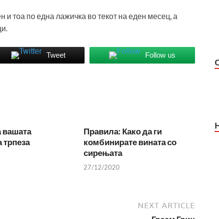
н и тоа по една лажичка во текот на еден месец, а
и.
Tweet
Follow us
а вашата
Правила: Како да ги
 трпеза
комбинирате вината со
сирењата
27/12/2020
NEXT ARTICLE