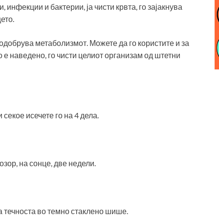
, инфекции и бактерии, ја чисти крвта, го зајакнува
ето.
подобрува метаболизмот. Можете да го користите и за
о е наведено, го чисти целиот организам од штетни
 секое исечете го на 4 дела.
розор, на сонце, две недели.
а течноста во темно стаклено шише.