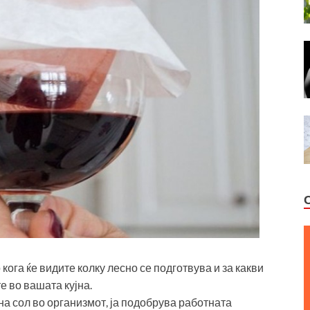
 кога ќе видите колку лесно се подготвува и за какви
те во вашата кујна.
на сол во организмот, ја подобрува работната