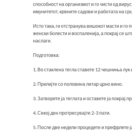
способност на организмот и го чисти од вируси
имунитетот, крвните садови и работата на срц
Исто така, ги отстранува вишокот масти и го 
женски болести и воспаленија, а покрај се шт
наслаги.
Подготовка:
1. Во стаклена тегла ставете 12 чешниња лук и
2. Прелијте со половина литар црно вино.
3. Затворете ја теглата и оставете ја покрај п
4. Секој ден протресувајте 2-3 пати.
5. После две недели процедете и префрлете ј