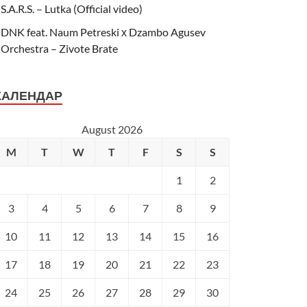
S.A.R.S. – Lutka (Official video)
DNK feat. Naum Petreski х Dzambo Agusev
Orchestra – Zivote Brate
КАЛЕНДАР
August 2026
M
T
W
T
F
S
S
1
2
3
4
5
6
7
8
9
10
11
12
13
14
15
16
17
18
19
20
21
22
23
24
25
26
27
28
29
30