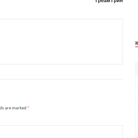
Греам Грин
lds are marked
*