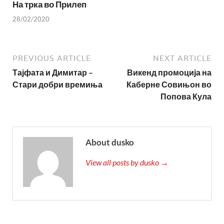
На трка во Прилеп
28/02/2020
PREVIOUS ARTICLE
NEXT ARTICLE
Тајфата и Димитар –
Викенд промоција на
Стари добри времиња
Каберне Совињон во
Попова Кула
About dusko
View all posts by dusko →