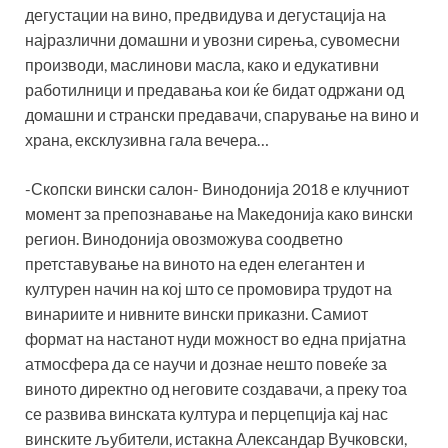
дегустации на вино, предвидува и дегустација на
најразлични домашни и увозни сирења, сувомесни
производи, маслинови масла, како и едукативни
работилници и предавања кои ќе бидат одржани од
домашни и странски предавачи, спарување на вино и
храна, ексклузивна гала вечера…
-Скопски вински салон- Винодонија 2018 е клучниот
момент за препознавање на Македонија како вински
регион. Винодонија овозможува соодветно
претставување на виното на еден елегантен и
културен начин на кој што се промовира трудот на
винариите и нивните вински приказни. Самиот
формат на настанот нуди можност во една пријатна
атмосфера да се научи и дознае нешто повеќе за
виното директно од неговите создавачи, а преку тоа
се развива винската култура и перцепција кај нас
винските љубители, истакна Александар Вучковски,