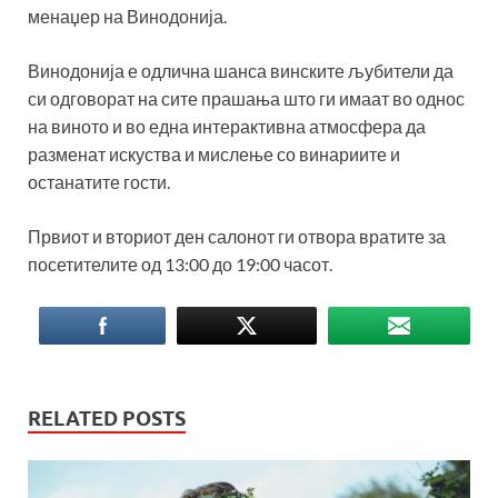
менаџер на Винодонија.
Винодонија е одлична шанса винските љубители да
си одговорат на сите прашања што ги имаат во однос
на виното и во една интерактивна атмосфера да
разменат искуства и мислење со винариите и
останатите гости.
Првиот и вториот ден салонот ги отвора вратите за
посетителите од 13:00 до 19:00 часот.
RELATED POSTS