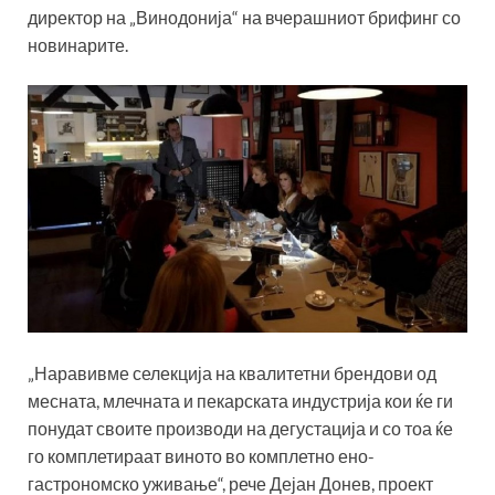
директор на „Винодонија“ на вчерашниот брифинг со
новинарите.
„Наравивме селекција на квалитетни брендови од
месната, млечната и пекарската индустрија кои ќе ги
понудат своите производи на дегустација и со тоа ќе
го комплетираат виното во комплетно ено-
гастрономско уживање“, рече Дејан Донев, проект