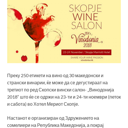
Преку 250 етикети на вино од 30 македонски и
странски винарии, ќе може да се дегустираат на
третиот по ред Скопски вински салон- „Винодонија
2018“ што ќе се одржи на 23-ти и 24-ти ноември (петок
и сабота) во Хотел Мериот Скопје.
Настанот е организиран од Здружението на
сомелиери на Република Македонија, а покрај