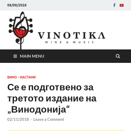
08/08/2026
Ви
Во слу
на нег
величе
Винот
MAIN MENU
ВИНО - НАСТАНИ
Се е подготвено за
третото издание на
„Винодонија“
02/11/2018
-
Leave a Comment