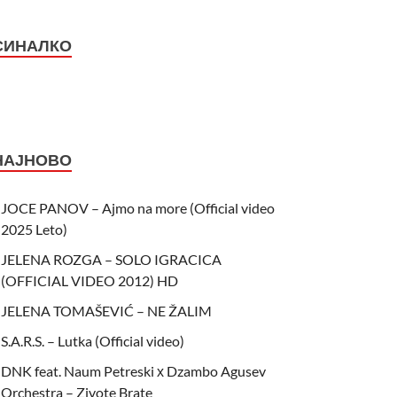
СИНАЛКО
НАЈНОВО
JOCE PANOV – Ajmo na more (Official video
2025 Leto)
JELENA ROZGA – SOLO IGRACICA
(OFFICIAL VIDEO 2012) HD
JELENA TOMAŠEVIĆ – NE ŽALIM
S.A.R.S. – Lutka (Official video)
DNK feat. Naum Petreski х Dzambo Agusev
Orchestra – Zivote Brate