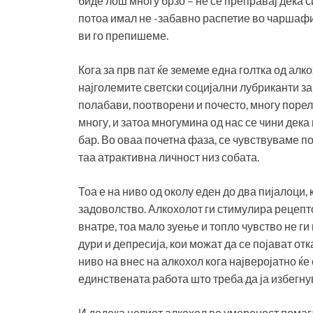
биде лош многу брзо – не се преправај дека с
потоа имал не -забавно распетие во чаршафит
ви го препишеме.
Кога за прв пат ќе земеме една голтка од алк
најголемите светски социјални лубриканти з
полабави, поотворени и почесто, многу порел
многу, и затоа многумина од нас се чини дека
бар. Во оваа почетна фаза, се чувствуваме п
таа атрактивна личност низ собата.
Тоа е на ниво од околу еден до два пијалоци,
задоволство. Алкохолот ги стимулира рецепто
внатре, тоа мало зуење и топло чувство не г
дури и депресија, кои можат да се појават отк
ниво на внес на алкохол кога најверојатно ќе
единствената работа што треба да ја избегнув
И додека целиот алкохол во умереност помага