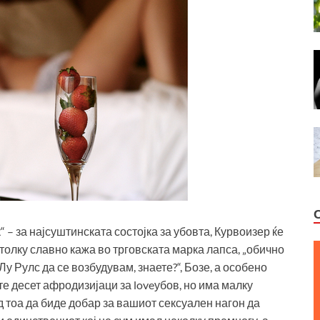
 – за најсуштинската состојка за убовта, Курвоизер ќе
ј толку славно кажа во трговската марка лапса, „обично
 Рулс да се возбудувам, знаете?“, Бозе, а особено
те десет афродизијаци за loveубов, но има малку
д тоа да биде добар за вашиот сексуален нагон да