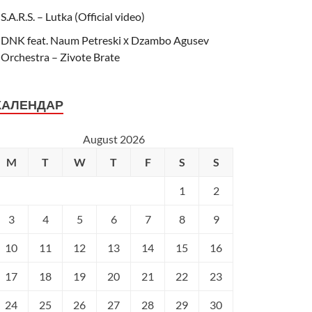
S.A.R.S. – Lutka (Official video)
DNK feat. Naum Petreski х Dzambo Agusev
Orchestra – Zivote Brate
КАЛЕНДАР
August 2026
M
T
W
T
F
S
S
1
2
3
4
5
6
7
8
9
10
11
12
13
14
15
16
17
18
19
20
21
22
23
24
25
26
27
28
29
30