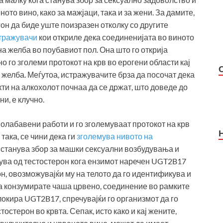
ото вино, како за мажјаци, така и за жени. За дамите,
он да биде уште поизразен отколку со другите
стражувачи
кои откриле дека соединенијата во виното
а желба во поубавиот пол. Она што го открија
о го зголеми протокот на крв во ерогени области кај
 желба. Меѓутоа, истражувачите брза да посочат дека
кти на алкохолот почнаа да се држат, што доведе до
и, е клучно.
 олабавени работи и го зголемуваат протокот на крв
така, се чини дека ги
зголемува нивото на
 станува збор за машки сексуални возбудувања и
дува од тестостерон кога ензимот наречен UGT2B17
, овозможувајќи му на телото да го идентификува и
ога конзумирате чаша црвено, соединение во рамките
окира UGT2B17, спречувајќи го организмот да го
тостерон во крвта. Сепак, исто како и кај жените,