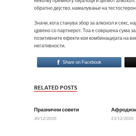
неколку премногу пијалоци и целиот алкохол,
обратно дејство, намалување на тестостерон
Значи, кога станува збор за алкохол и секс,
црвено со партнерот. Тоа е совршена сума за 
позитивните ефекти кои комбинацијата на вин
негативности.
Share on Facebook
RELATED POSTS
Празнични совети
Афродизиј
30/12/2020
23/12/2020