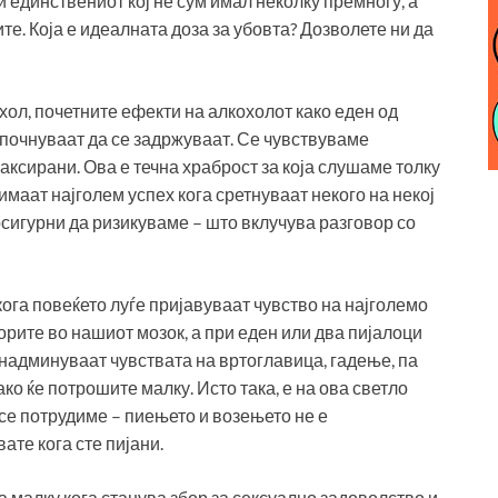
и единствениот кој не сум имал неколку премногу, а
е. Која е идеалната доза за убовта? Дозволете ни да
охол, почетните ефекти на алкохолот како еден од
апочнуваат да се задржуваат. Се чувствуваме
аксирани. Ова е течна храброст за која слушаме толку
 имаат најголем успех кога сретнуваат некого на некој
осигурни да ризикуваме – што вклучува разговор со
 кога повеќето луѓе пријавуваат чувство на најголемо
рите во нашиот мозок, а при еден или два пијалоци
и надминуваат чувствата на вртоглавица, гадење, па
ако ќе потрошите малку. Исто така, е на ова светло
 се потрудиме – пиењето и возењето не е
ате кога сте пијани.
 малку кога станува збор за сексуално задоволство и