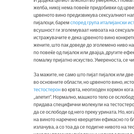
желба, никој нема повеќе придобивки од црвен
црвеното вино предизвикува сексуалниот наг
пијалоци, барем
според група италијански и
всушност ги зголемуваат нивоата на сексуалн
истражувачите е дека црвеното вино конкретн
жените, што пак доведе до зголемено ниво на
по повеќе од пијалок или двајца, другите ефе
помалку пријатно искуство. Умереноста, се чин
За мажите, не само што пијат пијалок или две
во основните области, но црвеното вино, исто 
тестостерон
во крвта, неопходен хормон кога
„апетит“. Нормално, машкото тело се ослобо
придава специфични молекули на тестостерон
да се ослободи од него преку урината. Но, к
на виното наречено кверцетин ефикасно го бл
излачува, а со тоа да се подигне нивото на тес