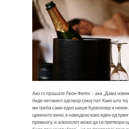
Ако го прашате Леон Фелпс – ака „Дама човек“
биде неговиот одговор секој пат. Како што то
ми треба само едно шише Курвоизер и некои Лу
црвеното вино, е наведено како еден од први
премногу, и алкохолот може да се претвори о