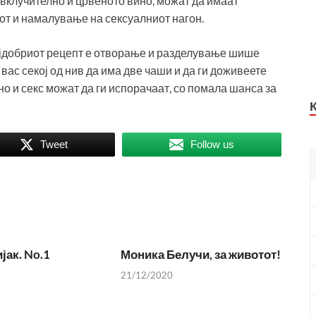
 вклучително и црвеното вино, можат да имаат
от и намалување на сексуалниот нагон.
 најдобриот рецепт е отворање и разделување шише
вас секој од нив да има две чаши и да ги доживеете
о и секс можат да ги испорачаат, со помала шанса за
Tweet
Follow us
ак. No.1
Моника Белучи, за животот!
21/12/2020