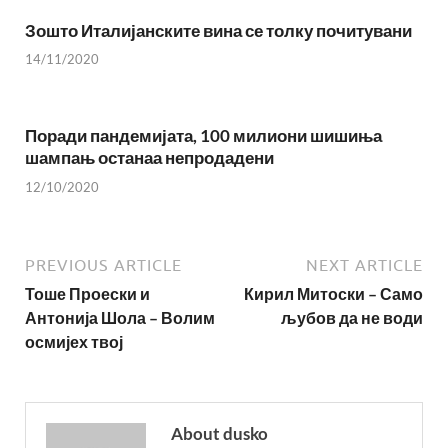
Зошто Италијанските вина се толку почитувани
14/11/2020
Поради пандемијата, 100 милиони шишиња
шампањ останаа непродадени
12/10/2020
PREVIOUS ARTICLE
NEXT ARTICLE
Тоше Проески и
Кирил Митоски – Само
Антонија Шола – Волим
љубов да не води
осмијех твој
About dusko