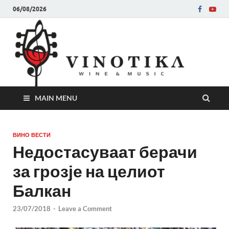
06/08/2026
Ви
Во слу
на нег
величе
Винот
MAIN MENU
ВИНО ВЕСТИ
Недостасуваат берачи
за грозје на целиот
Балкан
23/07/2018
-
Leave a Comment