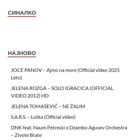
СИНАЛКО
НАЈНОВО
JOCE PANOV – Ajmo na more (Official video 2025
Leto)
JELENA ROZGA – SOLO IGRACICA (OFFICIAL
VIDEO 2012) HD
JELENA TOMAŠEVIĆ – NE ŽALIM
S.A.R.S. – Lutka (Official video)
DNK feat. Naum Petreski х Dzambo Agusev Orchestra
– Zivote Brate