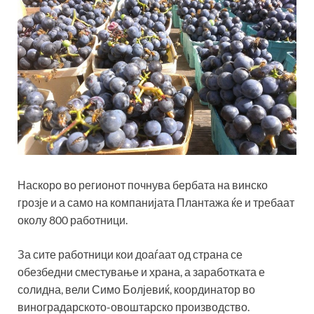
Наскоро во регионот почнува бербата на винско
грозје и а само на компанијата Плантажа ќе и требаат
околу 800 работници.
За сите работници кои доаѓаат од страна се
обезбедни сместување и храна, а заработката е
солидна, вели Симо Болјевиќ, координатор во
виноградарското-овоштарско производство.