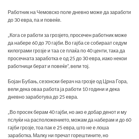
Работник на Чемовско поле дневно може да заработи
до 30 евра, па и повеќе.
„Кога се работи за грозјето, просечен работник може
да набере 60 до 70 гајби. Во гајба се собираат седум
килограми грозје и таа се плаќа по 40 центи, така да
просечната заработка е од 25 до 30 евра, иако некои
работници берат и повеќе“, вели тој.
Бојан Бубањ, сезонски берач на грозје од Црна Гора,
вели дека оваа работа ја работи 10 години и дека
дневно заработува до 25 евра.
„Во просек берам 40 гајби, но ако е добар денот и му
пслуќи на расположението, можам да наберам и до 60
гајби грозје, тоа пак е 25 евра, што не е лоша
заработка. Малку ни пречат горештините, но