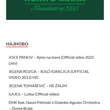
НАЈНОВО
JOCE PANOV – Ajmo na more (Official video 2025
Leto)
JELENA ROZGA – SOLO IGRACICA (OFFICIAL
VIDEO 2012) HD
JELENA TOMAŠEVIĆ – NE ŽALIM
S.A.R.S. – Lutka (Official video)
DNK feat. Naum Petreski х Dzambo Agusev Orchestra
– Zivote Brate