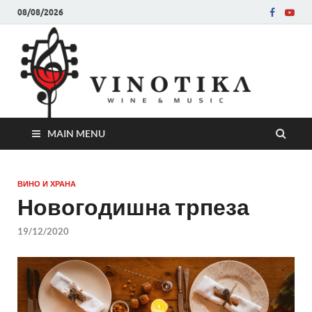
08/08/2026
Ви
Во слу
на нег
величе
Винот
MAIN MENU
ВИНО И ХРАНА
Новогодишна трпеза
19/12/2020