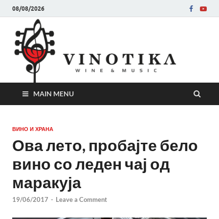
08/08/2026
Ви
Во слу
на нег
величе
Винот
MAIN MENU
ВИНО И ХРАНА
Ова лето, пробајте бело
вино со леден чај од
маракуја
19/06/2017
-
Leave a Comment