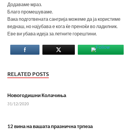
Додаваме мраз.
Благо промешуваме.
Вака подготвената сангрија можеме да ја користиме
веднаш, но најубава е кога ќе преноќи во ладилник.
Еве ви убава идеја за летните горештини.
RELATED POSTS
Новогодишни Колачиња
31/12/2020
12 вина на вашата празнична трпеза