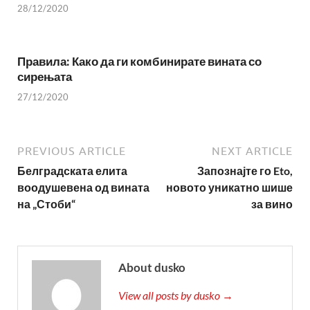
28/12/2020
Правила: Како да ги комбинирате вината со
сирењата
27/12/2020
PREVIOUS ARTICLE
NEXT ARTICLE
Белградската елита
Запознајте го Eto,
воодушевена од вината
новото уникатно шише
на „Стоби“
за вино
About dusko
View all posts by dusko →