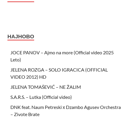
НАЈНОВО
JOCE PANOV – Ajmo na more (Official video 2025
Leto)
JELENA ROZGA – SOLO IGRACICA (OFFICIAL
VIDEO 2012) HD
JELENA TOMAŠEVIĆ – NE ŽALIM
S.A.R.S. – Lutka (Official video)
DNK feat. Naum Petreski х Dzambo Agusev Orchestra
– Zivote Brate