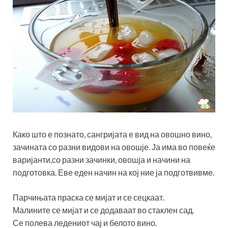
Како што е познато, сангријата е вид на овошно вино,
зачината со разни видови на овошје. Ја има во повеќе
варијанти,со разни зачинки, овошја и начини на
подготовка. Еве еден начин на кој ние ја подготвивме.
Парчињата праска се мијат и се сецкаат.
Малините се мијат и се додаваат во стаклен сад.
Се полева ледениот чај и белото вино.