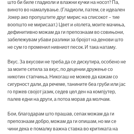
што би биле гладиоли и влажни кучки на носот? Па,
виното во намалување. (Гладиоли, патем, се идеален
Jокер ако пропуштите друг мирис на списокот – тие
воопшто не мирисаат.) Цвет и olолета, моите мачиња,
дефинитивно можам да ги препознаам во совињони,
забележувам убави разлики за бројот на денови што
не сум го променил нивниот песок. И така натаму.
Вкус. За вкусови не треба да се дискутира, особено не
за моите сетила за вкус, по децении дружење со
никотин стапчиња. Никогаш не можев да кажам со
сигурност дали, да речеме, танините беа груби или јас
го пржев својот јазик, седев цел ден на компјутер,
палев едни на други, а потоа морав да молчам.
Бои, благодарам што прашав, сепак можам да ги
препознаам добро, можам да ги опишам, но ми се
чини дека е помалку важна ставка во критиката на