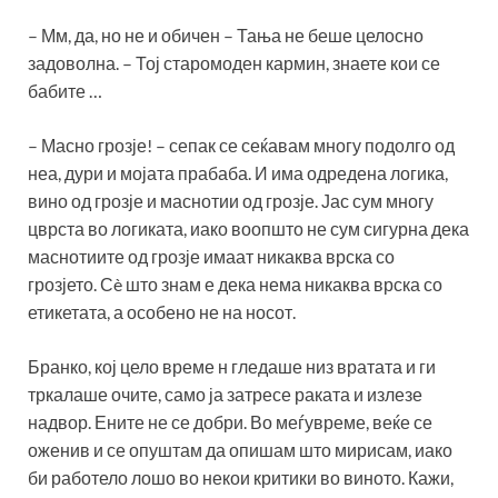
– Мм, да, но не и обичен – Тања не беше целосно
задоволна. – Тој старомоден кармин, знаете кои се
бабите …
– Масно грозје! – сепак се сеќавам многу подолго од
неа, дури и мојата прабаба. И има одредена логика,
вино од грозје и маснотии од грозје. Јас сум многу
цврста во логиката, иако воопшто не сум сигурна дека
маснотиите од грозје имаат никаква врска со
грозјето. Сè што знам е дека нема никаква врска со
етикетата, а особено не на носот.
Бранко, кој цело време н гледаше низ вратата и ги
тркалаше очите, само ја затресе раката и излезе
надвор. Ените не се добри. Во меѓувреме, веќе се
оженив и се опуштам да опишам што мирисам, иако
би работело лошо во некои критики во виното. Кажи,