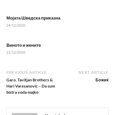
Мојата Шведска приказна
24/12/2020
Виното и жените
22/12/2020
PREVIOUS ARTICLE
NEXT ARTICLE
Garo, Tavitjan Brothers &
Божиќ
Hari Varesanovic – Da sum
bistra voda majko