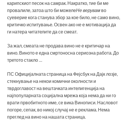
карипскиот песок на самрак. Накратко, тие би ме
провалиле, затоа што би можеле
Не верувам
во
суеверие кога станува збор за кое било, не само вино,
критичко испитување. Освен ако не е мотивација да
ги натера читателите да се смеат.
За жал, смеата не продава вино не е критичар на
вино. Виното е една смртоносна сериозна работа. До
третото стакло …
ПС Официјалната страница на Фејсбук на Дајк лозје,
стекнување на некои комични околности и
тврдоглавост на вештачката интелигенција на
најпопуларната социјална мрежа која нема да ни го
врати првобитното име, се вика Винописи. Насловот
погоре, сепак, во никој случај не е реклама. Нема
преглед на вино на нашата страница.