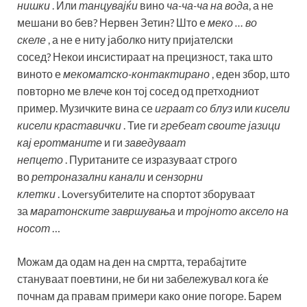
нишки
. Или
танцувајќи
вино
ча-ча-ча на вода
, а не
мешани во бев? Нервен Зетин? Што е
меко … во
скеле
, а не е ниту јаболко ниту пријателски
сосед? Некои инсистираат на прецизност, така што
виното е
мекоматско-контактирано
, еден збор, што
повторно ме влече кон тој сосед од претходниот
пример. Музичките вина се
играат со блуз
или
кисели
кисели краставички
. Тие ги
гребеат своите јазици
кај еротманите
и ги
заведуваат
непцето
. Пуританите се изразуваат строго
во
ретроназални канали
и
сензорни
клетки
. Loversубителите на спортот зборуваат
за
маратонските завршувања
и
тројното аксело на
носот
…
Можам да одам на ден на смртта, терабајтите
стануваат поевтини, не би ни забележувал кога ќе
почнам да правам примери како оние погоре. Барем