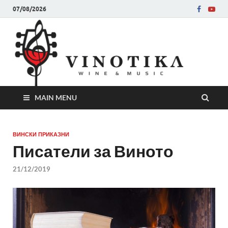
07/08/2026
Ви
Во слу
на нег
величе
Винот
MAIN MENU
ВИНСКИ ПРИКАЗНИ
Писатели за Виното
21/12/2019