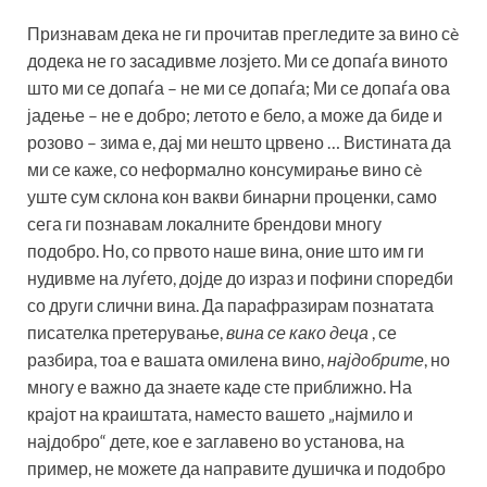
Признавам дека не ги прочитав прегледите за вино сè
додека не го засадивме лозјето. Ми се допаѓа виното
што ми се допаѓа – не ми се допаѓа; Ми се допаѓа ова
јадење – не е добро; летото е бело, а може да биде и
розово – зима е, дај ми нешто црвено … Вистината да
ми се каже, со неформално консумирање вино сè
уште сум склона кон вакви бинарни проценки, само
сега ги познавам локалните брендови многу
подобро. Но, со првото наше вина, оние што им ги
нудивме на луѓето, дојде до израз и пофини споредби
со други слични вина. Да парафразирам познатата
писателка претерување,
вина се како деца
, се
разбира, тоа е вашата омилена вино,
најдобрите
, но
многу е важно да знаете каде сте приближно. На
крајот на краиштата, наместо вашето „најмило и
најдобро“ дете, кое е заглавено во установа, на
пример, не можете да направите душичка и подобро