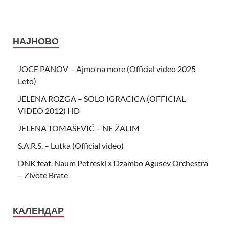
НАЈНОВО
JOCE PANOV – Ajmo na more (Official video 2025
Leto)
JELENA ROZGA – SOLO IGRACICA (OFFICIAL
VIDEO 2012) HD
JELENA TOMAŠEVIĆ – NE ŽALIM
S.A.R.S. – Lutka (Official video)
DNK feat. Naum Petreski х Dzambo Agusev Orchestra
– Zivote Brate
КАЛЕНДАР