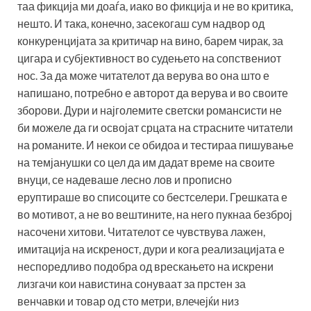
таа фикција ми доаѓа, иако во фикција и не во критика,
нешто. И така, конечно, засекогаш сум надвор од
конкуренцијата за критичар на вино, барем чирак, за
цигара и субјективност во судењето на сопствениот
нос. За да може читателот да верува во она што е
напишано, потребно е авторот да верува и во своите
зборови. Дури и најголемите светски романсисти не
би можеле да ги освојат срцата на страсните читатели
на романите. И некои се обидоа и тестираа пишување
на темјанушки со цел да им дадат време на своите
внуци, се надеваше лесно лов и прописно
еруптираше во списоците со бестселери. Грешката е
во мотивот, а не во вештините, на него пукнаа безброј
насочени хитови. Читателот се чувствува лажен,
имитација на искреност, дури и кога реализацијата е
неспоредливо подобра од врескањето на искрени
лизгачи кои навистина сонуваат за прстен за
венчавки и товар од сто метри, влечејќи низ