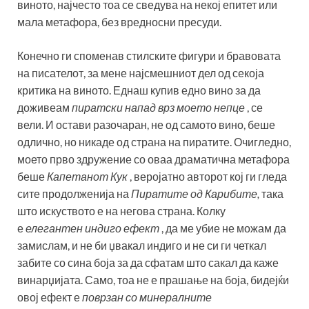
виното, најчесто тоа се сведува на некој епитет или
мала метафора, без вредносни пресуди.
Конечно ги споменав стилските фигури и бравовата
на писателот, за мене најсмешниот дел од секоја
критика на виното. Еднаш купив едно вино за да
доживеам
пиратски напад врз моето непце
, се
вели. И остави разочаран, не од самото вино, беше
одлично, но никаде од страна на пиратите. Очигледно,
моето прво здружение со оваа драматична метафора
беше
Капетанот Кук
, веројатно авторот кој ги гледа
сите продолженија на
Пиратите од Карибите,
така
што искуството е на негова страна. Колку
е
елегантен индиго ефект
, да ме убие не можам да
замислам, и не би џвакал индиго и не си ги четкал
забите со сина боја за да сфатам што сакал да каже
винарџијата. Само, тоа не е прашање на боја, бидејќи
овој ефект е
поврзан со минералните