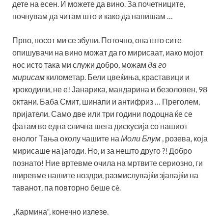
дете на есен. И можете да вино. За почетниците,
почнувам да читам што и како да напишам …
Прво, носот ми се збуни. Поточно, она што сите
опишувачи на вино можат да го мирисаат, иако мојот
нос исто така ми служи добро, можам
да го
мирисам
километар. Бели цвеќиња, краставици и
крокодили, не е! Јанарика, мандарина и безоловен, 98
октани. Баба Смит, шинапи и антифриз … Преголем,
пријатели. Само две или три години подоцна ќе се
фатам во една слична шега дискусија со нашиот
енолог Тања околу чашите на
Моли Блум
, розева, која
мирисаше на јагоди. Но, и за нешто друго ?! Добро
познато! Ние вртевме очила на мртвите сериозно, ги
ширевме нашите ноздри, размислувајќи зјапајќи на
таванот, па повторно беше сè.
„Кармина“, конечно излезе.