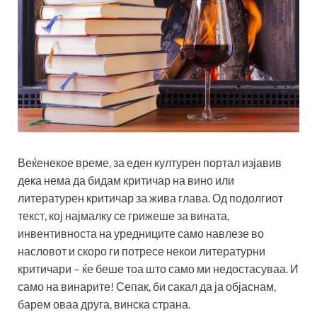
Веќе
некое време, за еден културен портал изјавив
дека нема да бидам критичар на вино или
литературен критичар за жива глава. Од подолгиот
текст, кој најмалку се грижеше за вината,
инвентивноста на уредниците само навлезе во
насловот и скоро ги потресе некои литературни
критичари – ќе беше тоа што само ми недостасуваа. И
само на винарите! Сепак, би сакал да ја објаснам,
барем оваа друга, винска страна.