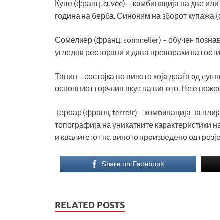
Куве (франц. cuvée) – комбинација на две или
година на берба. Синоним на зборот купажа (
Сомелиер (франц. sommelier) – обучен познав
угледни ресторани и дава препораки на гости
Танин – состојка во виното која доаѓа од лушп
основниот горчлив вкус на виното. Не е поже
Тероар (франц. terroir) – комбинација на вли
топографија на уникатните карактеристики на
и квалитетот на виното произведено од грозје
Share on Facebook
RELATED POSTS