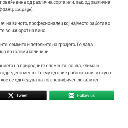
 повеќе вина од различна сорта или, пак, од различна
франц. coupage).
ач на виното, професионалец кој најчесто работи во
те во изборот на вино.
ите, семките и петелките на грозјето. Го дава
лна во големи количини.
јанието на природните елементи: почва, клима и
 одредено место. Токму од овие работи зависи вкусот
 кое се одгледува на тој специфичен локалитет.
Tweet
Follow us