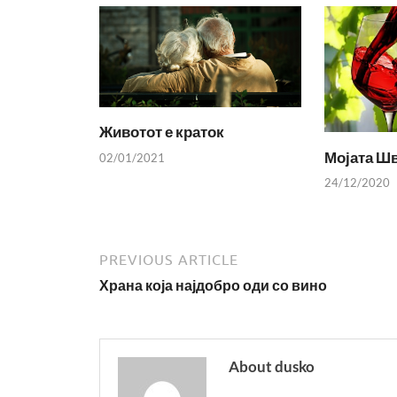
Животот е краток
Мојата Шв
02/01/2021
24/12/2020
PREVIOUS ARTICLE
Храна која најдобро оди со вино
About dusko