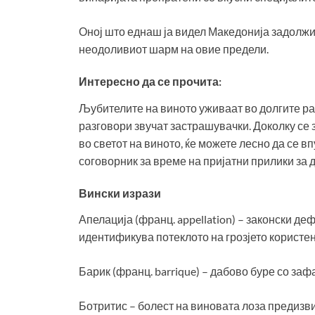
Оној што еднаш ја видел Македонија задолжит
неодоливиот шарм на овие предели.
Интересно да се прочита:
Љубителите на виното уживаат во долгите ра
разговори звучат застрашувачки. Доколку се з
во светот на виното, ќе можете лесно да се 
соговорник за време на пријатни прилики за
Вински изрази
Апелација (франц. appellation) – законски де
идентификува потеклото на грозјето користен
Барик (франц. barrique) – дабово буре со заф
Ботритис – болест на виновата лоза предизв