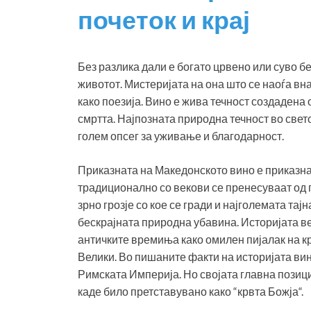
почеток и крај
Без разлика дали е богато црвено или суво б
животот. Мистеријата на она што се наоѓа вн
како поезија. Вино е жива течност создадена 
смртта. Најпозната природна течност во свет
голем опсег за уживање и благодарност.
Приказната на Македонското вино е приказна 
традиционално со векови се пренесуваат од 
зрно грозје со кое се гради и најголемата тај
бескрајната природна убавина. Историјата в
античките времиња како омилен пијалак на к
Велики. Во пишаните факти на историјата вин
Римската Империја. Но својата главна позици
каде било претставувано како “крвта Божја“.