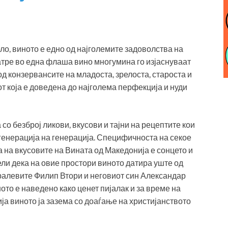
ело, виното е едно од најголемите задоволства на
атре во една флаша вино многумина го изјаснуваат
од конзервансите на младоста, зрелоста, староста и
от која е доведена до најголема перфекција и нуди
со безброј ликови, вкусови и тајни на рецептите кои
генерација на генерација. Специфичноста на секое
на на вкусовите на Вината од Македонија е сонцето и
ели дека на овие простори виното датира уште од
ралевите Филип Втори и неговиот син Александар
ото е наведено како ценет пијалак и за време на
ја виното ја зазема со доаѓање на христијанството