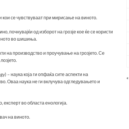
и кои се чувствуваат при мирисање на виното.
о, почнувајќи од изборот на грозје кое ќе се користи
виното во шишиња.
кти на производство и проучување на грозјето. Се
лозјето.
ogy) – наука која ги опфаќа сите аспекти на
«
во. Оваа наука не ги вклучува одгледувањето и
, експерт во областа енологија.
вач на виното.