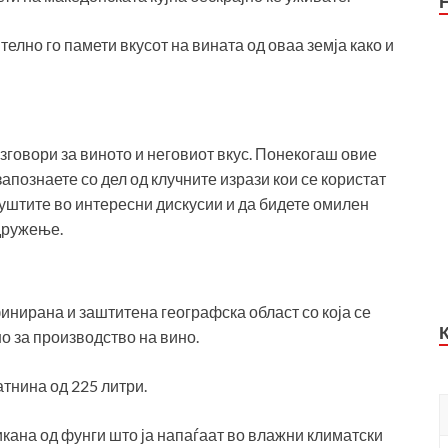
елно го памети вкусот на вината од оваа земја како и
зговори за виното и неговиот вкус. Понекогаш овие
апознаете со дел од клучните изрази кои се користат
впуштите во интересни дискусии и да бидете омилен
 дружење.
финирана и заштитена географска област со која се
о за производство на вино.
атнина од 225 литри.
икана од фунги што ја напаѓаат во влажни климатски