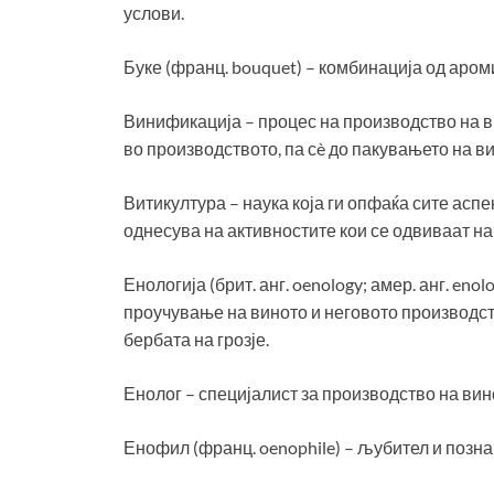
услови.
Буке (франц. bouquet) – комбинација од аром
Винификација – процес на производство на вин
во производството, па сè до пакувањето на 
Витикултура – наука која ги опфаќа сите аспе
однесува на активностите кои се одвиваат на 
Енологија (брит. анг. oenology; амер. анг. enol
проучување на виното и неговото производст
бербата на грозје.
Енолог – специјалист за производство на вино
Енофил (франц. oenophile) – љубител и позна