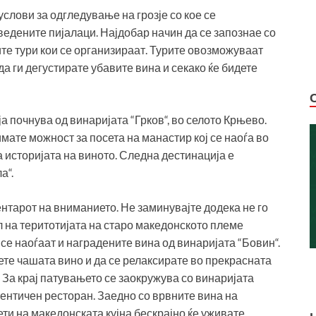
слови за одгледување на грозје со кое се
ведените пијалаци. Најдобар начин да се запознае со
ите тури кои се организираат. Турите овозможуваат
да ги дегустирате убавите вина и секако ќе бидете
а почнува од винаријата “Грков“, во селото Крњево.
мате можност за посета на манастир кој се наоѓа во
а историјата на виното. Следна дестинација е
а“.
ентарот на вниманието. Не заминувајте додека не го
ал на теритотијата на старо македонското племе
се наоѓаат и наградените вина од винаријата “Бовин“.
мете чашата вино и да се релаксирате во прекрасната
. За крај патувањето се заокружува со винаријата
втентичен ресторан. Заедно со врвните вина на
ти на македонската кујна бескрајно ќе уживате.