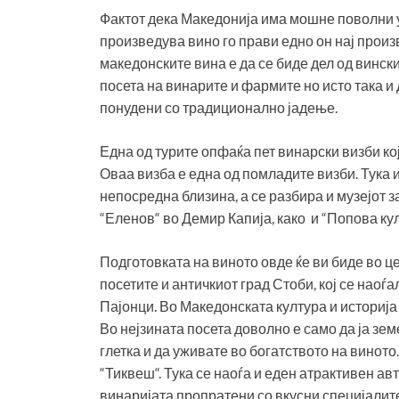
Фактот дека Македонија има мошне поволни у
произведува вино го прави едно он нај произ
македонските вина е да се биде дел од винск
посета на винарите и фармите но исто така и 
понудени со традиционално јадење.
Една од турите опфаќа пет винарски визби кој
Оваа визба е една од помладите визби. Тука и
непосредна близина, а се разбира и музејот з
“Еленов“ во Демир Капија, како и “Попова кул
Подготовката на виното овде ќе ви биде во ц
посетите и античкиот град Стоби, кој се наоѓ
Пајонци. Во Македонската култура и историја 
Во нејзината посета доволно е само да ја зе
глетка и да уживате во богатството на виното
“Тиквеш“. Тука се наоѓа и еден атрактивен а
винаријата пропратени со вкусни специјалите