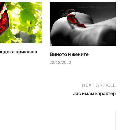
едска приказна
Виното и жените
22/12/2020
NEXT ARTICLE
Јас имам карактер