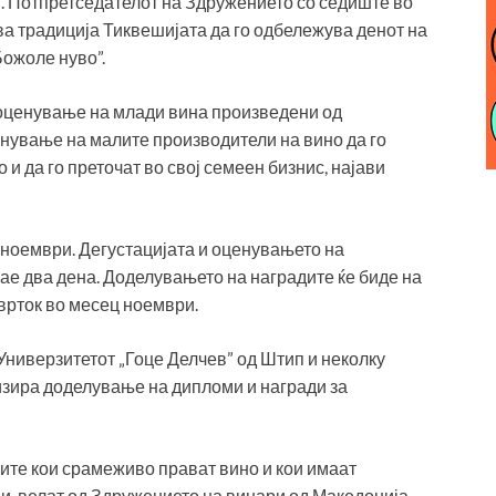
. Потпретседателот на Здружението со седиште во
ва традиција Тиквешијата да го одбележува денот на
Божоле нуво”.
 оценување на млади вина произведени од
нување на малите производители на вино да го
и да го преточат во свој семеен бизнис, најави
 ноември. Дегустацијата и оценувањето на
рае два дена. Доделувањето на наградите ќе биде на
тврток во месец ноември.
Универзитетот „Гоце Делчев” од Штип и неколку
изира доделување на дипломи и награди за
а сите кои срамеживо прават вино и кои имаат
и, велат од Здружението на винари од Македонија.