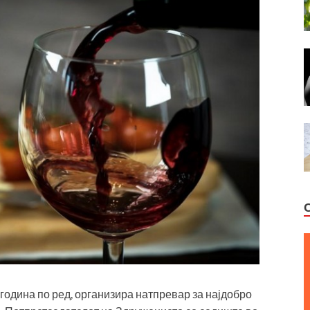
година по ред, организира натпревар за најдобро