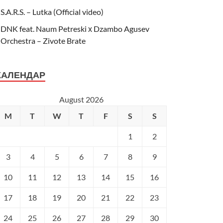
S.A.R.S. – Lutka (Official video)
DNK feat. Naum Petreski х Dzambo Agusev
Orchestra – Zivote Brate
КАЛЕНДАР
August 2026
M
T
W
T
F
S
S
1
2
3
4
5
6
7
8
9
10
11
12
13
14
15
16
17
18
19
20
21
22
23
24
25
26
27
28
29
30