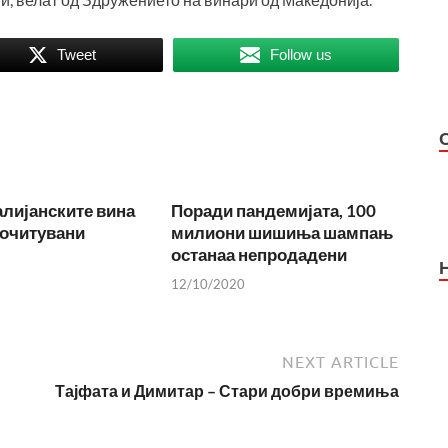
Tweet
Follow us
лијанските вина
Поради пандемијата, 100
почитувани
милиони шишиња шампањ
останаа непродадени
12/10/2020
NEXT ARTICLE
Тајфата и Димитар – Стари добри времиња