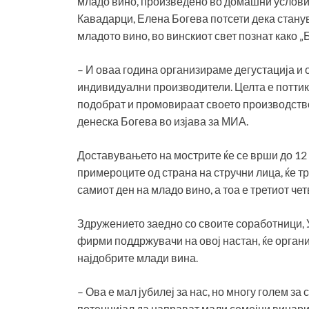
младо вино, произведено во домашни услови
Кавадарци, Елена Богева потсети дека стану
младото вино, во винскиот свет познат како „
– И оваа година организираме дегустација и
индивидуални производители. Целта е поттик
подобрат и промовираат своето производство 
денеска Богева во изјава за МИА.
Доставувањето на мострите ќе се врши до 12
примероците од страна на стручни лица, ќе т
самиот ден на младо вино, а тоа е третиот че
Здружението заедно со своите соработници, 
фирми поддржувачи на овој настан, ќе орган
најдобрите млади вина.
– Ова е мал јубилеј за нас, но многу голем з
потенцијал да направат мали семејни винари