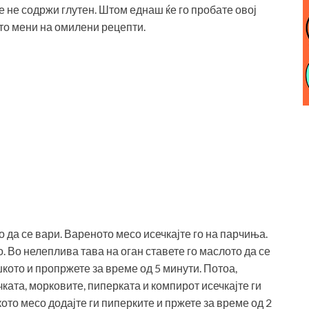
е не содржи глутен. Штом еднаш ќе го пробате овој
ето мени на омилени рецепти.
 да се вари. Вареното месо исечкајте го на парчиња.
о. Во нелеплива тава на оган ставете го маслото да се
шкото и пропржете за време од 5 минути. Потоа,
ката, морковите, пиперката и компирот исечкајте ги
ото месо додајте ги пиперките и пржете за време од 2