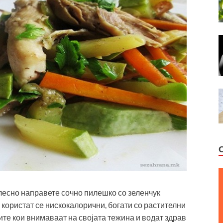
 лесно направете сочно пилешко со зеленчук
 користат се нискокалорични, богати со растителни
ите кои внимаваат на својата тежина и водат здрав