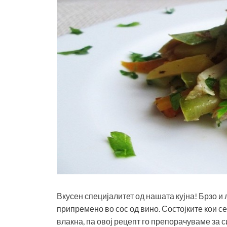
Вкусен специјалитет од нашата кујна! Брзо и
припремено во сос од вино. Состојките кои се
влакна, па овој рецепт го препорачуваме за с