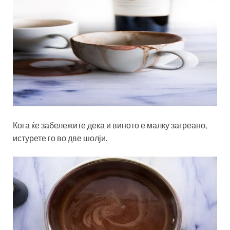
Кога ќе забележите дека и виното е малку загреано,
истурете го во две шолји.