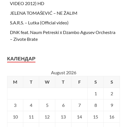
VIDEO 2012) HD
JELENA TOMAŠEVIĆ – NE ŽALIM
S.A.R.S. – Lutka (Official video)
DNK feat. Naum Petreski х Dzambo Agusev Orchestra
– Zivote Brate
КАЛЕНДАР
August 2026
M
T
W
T
F
S
S
1
2
3
4
5
6
7
8
9
10
11
12
13
14
15
16