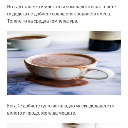
Во сад ставете ги млекото и чоколадото и растопете
ги додека не добиете совршено соединета смеса.
Топете ги на средна температура.
Кога ќе добиете густо чоколадно млеко додадете го
виното и продолжете да мешате.