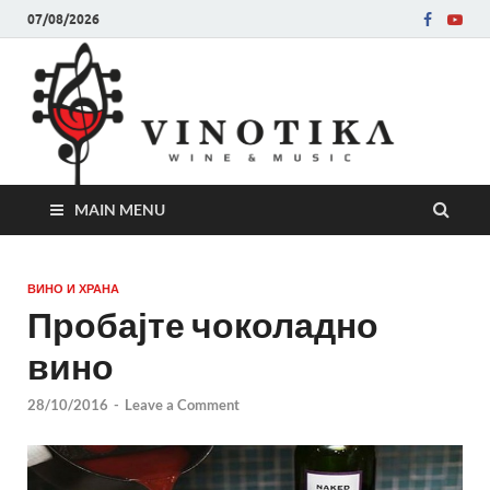
07/08/2026
Ви
Во слу
на нег
величе
Винот
MAIN MENU
ВИНО И ХРАНА
Пробајте чоколадно
вино
28/10/2016
-
Leave a Comment