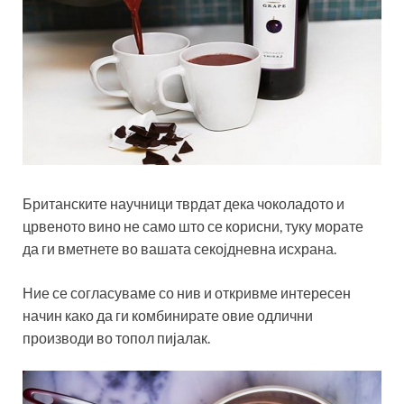
Британските научници тврдат дека чоколадото и
црвеното вино не само што се корисни, туку морате
да ги вметнете во вашата секојдневна исхрана.
Ние се согласуваме со нив и откривме интересен
начин како да ги комбинирате овие одлични
производи во топол пијалак.