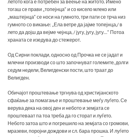
летото кога е потребен за веење на житото. Имено
тогаш се прави „топејнца“ и со кисело млеко или
„маштејнца“ се носи на гумното, три пати се трча низ
гумното со викање: „Ела ветре да јајме топејнца,/ в
лето да дојш да вејме чејнца, / југу, југу, југу…“ Потоа
храната се изедува до стежерот.
Од Сирни поклади, односно од Прочка не се јадат и
млечни производи со што започнуват големите, долги
седум недели, Велигденски пости, што траат до
Велигден.
Обичајот проштевање тргнува од христијанското
сфаќање за помагање и проштевање меѓу луѓето. Се
верува дека на овој ден и небото и земјата се
проштеваат па тоа треба да го сторат и луѓето.
Небото затоа што и погрешило на земјата со громови,
мразеви, поројни дождови и сл. бара прошка. И луѓето