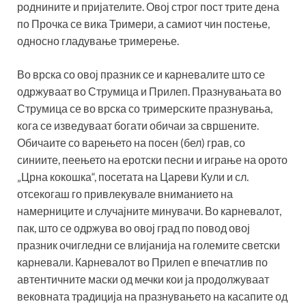
роднините и пријателите. Овој строг пост трите дена
по Прочка се вика Тримери, а самиот чин постење,
односно гладување тримерење.
Во врска со овој празник се и карневалите што се
одржуваат во Струмица и Прилеп. Празнувањата во
Струмица се во врска со тримерските празнувања,
кога се изведуваат богати обичаи за свршените.
Обичаите со варењето на посен (бел) грав, со
синиите, пеењето на еротски песни и играње на орото
„Црна кокошка“, посетата на Цареви Кули и сл.
отсекогаш го привлекувале вниманието на
намерниците и случајните минувачи. Во карневалот,
пак, што се одржува во овој град по повод овој
празник очигледни се влијанија на големите светски
карневали. Карневалот во Прилеп е впечатлив по
автентичните маски од мечки кои ја продолжуваат
вековната традиција на празнувањето на касапите од