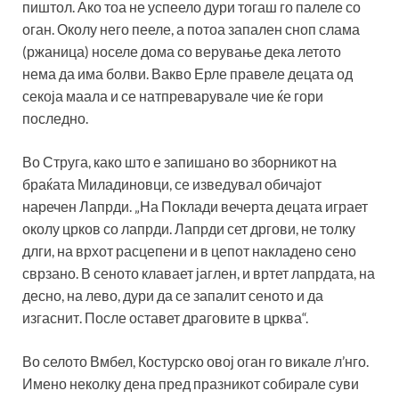
пиштол. Ако тоа не успеело дури тогаш го палеле со
оган. Околу него пееле, а потоа запален сноп слама
(ржаница) носеле дома со верување дека летото
нема да има болви. Вакво Ерле правеле децата од
секоја маала и се натпреварувале чие ќе гори
последно.
Во Струга, како што е запишано во зборникот на
браќата Миладиновци, се изведувал обичајот
наречен Лапрди. „На Поклади вечерта децата играет
околу црков со лапрди. Лапрди сет дргови, не толку
длги, на врхот расцепени и в цепот накладено сено
сврзано. В сеното клавает јаглен, и вртет лапрдата, на
десно, на лево, дури да се запалит сеното и да
изгаснит. После оставет драговите в црква“.
Во селото Вмбел, Костурско овој оган го викале л’нго.
Имено неколку дена пред празникот собирале суви