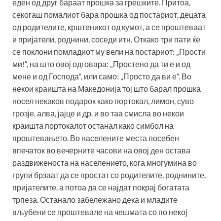
еден од друг бараат прошка за грешките. Притоа,
секогаш помалиот бара прошка од постариот, децата
од родителите, крштеникот од кумот, а се проштеваат
и пријатели, роднини, соседи итн. Откако три пати ќе
се поклони помладиот му вели на постариот: „Прости
ми!“, на што овој одговара: „Простено да ти е и од
мене и од Господа“, или само: „Просто да ви е“. Во
некои краишта на Македонија тој што барал прошка
носел некаков подарок како портокал, лимон, суво
грозје, алва, јајце и др. и во таа смисла во некои
краишта портокалот останал како симбол на
проштевањето. Во населените места посебен
впечаток во вечерните часови на овој ден остава
раздвиженоста на населението, кога многумина во
групи брзаат да се простат со родителите, роднините,
пријателите, а потоа да се најдат покрај богатата
трпеза. Останало забележано дека и младите
вљубени се проштевале на чешмата со по некој