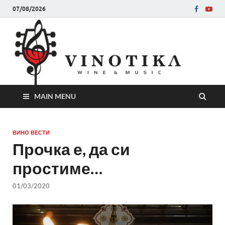
07/08/2026
Ви
Во слу
на нег
величе
Винот
MAIN MENU
ВИНО ВЕСТИ
Прочка е, да си
простиме…
01/03/2020