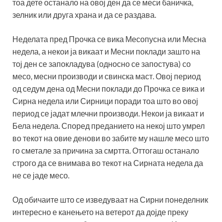
тоа дете останало на овој ден да се меси баничка,
зелник или друга храна и да се раздава.
Неделата пред Прочка се вика Месопусна или Месна
недела, а некои ја викаат и Месни поклади зашто на
тој ден се запокладува (односно се запостува) со
месо, месни производи и свинска маст. Овој период
од седум дена од Месни поклади до Прочка се вика и
Сирна недела или Сирници поради тоа што во овој
период се јадат млечни производи. Некои ја викаат и
Бела недела. Според преданието на некој што умрел
во текот на овие денови во забите му нашле месо што
го сметале за причина за смртта. Оттогаш останало
строго да се внимава во текот на Сирната недела да
не се јаде месо.
Од обичаите што се изведуваат на Сирни понеделник
интересно е канењето на ветерот да дојде преку