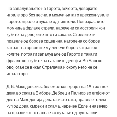
По запалувањето на Гарото, вечерта, девојките
играле оро без песни, а момчињата го прескокнувале
Гарото, играле и пукале од пиштоли. Повозрасните
момчиња фрлале стрели, наречени самострели кон
куќите на девојките што ги сакале. Стрелите ги
правеле од борова срцевина, натопена со боров
катран, на врвовите му лепеле боров катран од
колите, потоа ги запалувале од Гарото и така ги
фрлале кон куќите на саканите девојки. Во Банско
овој оган се викал Стрелачка и околу него не се
играло оро.
Д. В. Македонски забележал кон крајот на 19-тиот век
дека во селата Емборе, Дебрец и Палиор во егејскиот
дел на Македонија децата, исто така, правеле голем
куп од дрва, смреки и слама, наречен Ерле и навечер
на празникот го палеле со пукање од пушка или