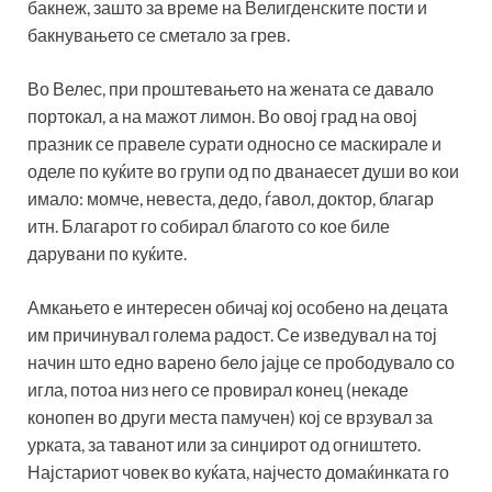
бакнеж, зашто за време на Велигденските пости и
бакнувањето се сметало за грев.
Во Велес, при проштевањето на жената се давало
портокал, а на мажот лимон. Во овој град на овој
празник се правеле сурати односно се маскирале и
оделе по куќите во групи од по дванаесет души во кои
имало: момче, невеста, дедо, ѓавол, доктор, благар
итн. Благарот го собирал благото со кое биле
дарувани по куќите.
Амкањето е интересен обичај кој особено на децата
им причинувал голема радост. Се изведувал на тој
начин што едно варено бело јајце се прободувало со
игла, потоа низ него се провирал конец (некаде
конопен во други места памучен) кој се врзувал за
урката, за таванот или за синџирот од огништето.
Најстариот човек во куќата, најчесто домаќинката го