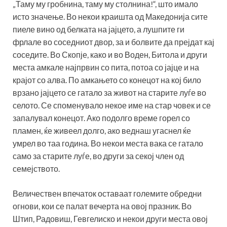
„Таму му гробнина, таму му столнина!“, што имало
исто значење. Во некои краишта од Македонија сите
пиеле вино од белката на јајцето, а лушпите ги
фрлале во соседниот двор, за и болвите да прејдат кај
соседите. Во Скопје, како и во Воден, Битола и други
места амкале најпрвин со пита, потоа со јајце и на
крајот со алва. По амкањето со конецот на кој било
врзано јајцето се гатало за живот на старите луѓе во
селото. Се споменувало некое име на стар човек и се
запалувал конецот. Ако подолго време горел со
пламен, ќе живеел долго, ако веднаш угаснел ќе
умрел во таа година. Во некои места вака се гатало
само за старите луѓе, во други за секој член од
семејството.
Величествен впечаток оставаат големите обредни
огнови, кои се палат вечерта на овој празник. Во
Штип, Радовиш, Гевгелиско и некои други места овој