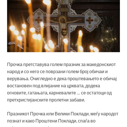
Прочка претставува голем празник за македонскиот
народ и со него се поврзани голем број обичаи и
верувања. Очигледно е дека проштевањето е обичај
востановен под влијание на црквата, додека
огновите, гатањата, карневалите … се остатоци од
претхристијанските пролетни забави.
Празникот Прочка или Велики Поклади, меѓу народот
познат и како Проштени Поклади, спаѓа во