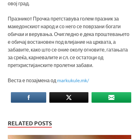
овој град.
Празникот Прочка претставува голем празник за
македонскиот народ и со него се поврзани богати
обичаи и верувања. Очигледно е дека проштевањето
е обичај востановен под влијание на црквата, а
забавите, како што се оние околу огновите, гатањата
за среќа, карневалите и сл. се остатоци од
претхристијанските пролетни забави.
Веста е позајмена од
markukule.mk/
RELATED POSTS