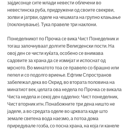
зајдисонце сите млади невести облечени во
невестинска руба, придружени од своите свекрви,
золви и јатрви, оделе на чешмата на групно клањање
(поклонување). Тука правеле три наклони.
Понеделникот по Прочка се вика Чист Понеделник и
тогаш започнуваат долгите Велигденски пости. На
овој ден се чисти куќата, особено се внимава
садовите за храна да се измијат и испоснат од
мрсното. Во минатото тоа се правело со брашно или
пепел и со подолго вриење. Ефтим Спространов
забележал дека во Охрид, во втората половина на
минатиот век, целата ова недела по Прочка се викала
Чиста недела и секој ден одделно: Чист понеделник,
Чист вторник итн. Понабожните три дена ништо не
јаделе, а во средата оделе во црквата каде што
земале светена вода наезмо, а потоа дома
приредувале гозба, со посна храна, на која ги канеле