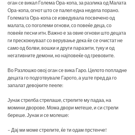
оган се викал Голема Ора-копа, за разлика од Малата
Ора-копа, огнот што се палел една недела порано.
Големата Ора-копа се изведувала посвечено од
малата, со поголеми огнови, со повеќе деца, со
повеќе песни итн. Важно е за овие огнови што децата
ги прескокнуваат со верување дека ќе се очистат не
само од болви, вошки и други паразити, туку и од
негативните демони, но најповеќе од гревовите.
Во Разлошко овој оган се вика Гаро. Целото попладне
децата го подготвувале Гарото, а уште пред да го
запалат девојките пееле:
Јунак стрелба стрелаше, стрелите му падаа, на
момини дворове. Мома двори метеше, и си стрели
береше. Јунак и се молеше:
– Дај ми моме стрелите, ќе ти одам прстенче!