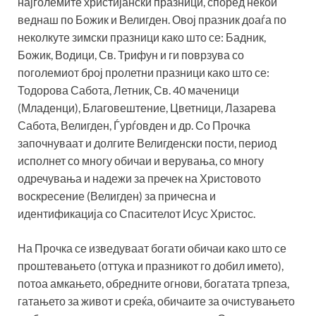
најголемите христијански празници, според некои
веднаш по Божик и Велигден. Овој празник доаѓа по
неколкуте зимски празници како што се: Бадник,
Божик, Водици, Св. Трифун и ги поврзува со
поголемиот број пролетни празници како што се:
Тодорова Сабота, Летник, Св. 40 маченици
(Младенци), Благовештение, Цветници, Лазарева
Сабота, Велигден, Ѓурѓовден и др. Со Прочка
започнуваат и долгите Велигденски пости, период
исполнет со многу обичаи и верувања, со многу
одречувања и надежи за пречек на Христовото
воскресение (Велигден) за причесна и
идентификација со Спасителот Исус Христос.
На Прочка се изведуваат богати обичаи како што се
проштевањето (оттука и празникот го добил името),
потоа амкањето, обредните огнови, богатата трпеза,
гатањето за живот и среќа, обичаите за очистувањето