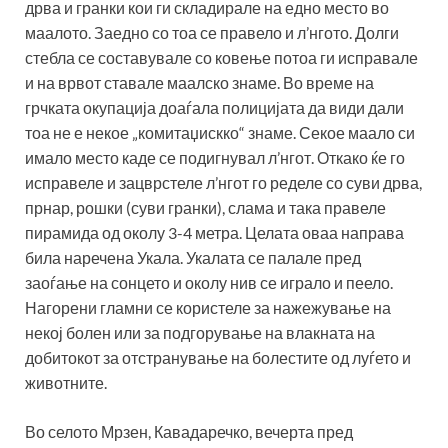
дрва и гранки кои ги складирале на едно место во
маалото. Заедно со тоа се правело и л’нгото. Долги
стебла се составувале со ковење потоа ги исправале
и на врвот ставале маалско знаме. Во време на
грчката окупација доаѓала полицијата да види дали
тоа не е некое „комитаџискко“ знаме. Секое маало си
имало место каде се подигнувал л’нгот. Откако ќе го
исправеле и зацврстеле л’нгот го ределе со суви дрва,
прнар, рошки (суви гранки), слама и така правеле
пирамида од околу 3-4 метра. Целата оваа направа
била наречена Укала. Укалата се палале пред
заоѓање на сонцето и околу нив се играло и пеело.
Нагорени гламни се користеле за нажежување на
некој болен или за подгорување на влакната на
добитокот за отстранување на болестите од луѓето и
животните.
Во селото Мрзен, Кавадаречко, вечерта пред