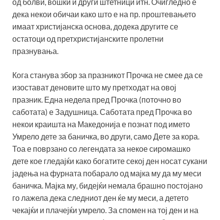
од болви, вошки и други штетници итн. Очигледно е
дека некои обичаи како што е на пр. проштевањето
имаат христијанска основа, додека другите се
остатоци од претхристијанските пролетни
празнувања.
Кога станува збор за празникот Прочка не смее да се
изостават деновите што му претходат на овој
празник. Една недела пред Прочка (поточно во
саботата) е Задушница. Саботата пред Прочка во
некои краишта на Македонија е познат под името
Умрело дете за баничка, во други, само Дете за кора.
Тоа е поврзано со легендата за некое сиромашко
дете кое гледајќи како богатите секој ден носат сукани
јадења на фурната побарало од мајка му да му меси
баничка. Мајка му, бидејќи немала брашно постојано
го лажела дека следниот ден ќе му меси, а детето
чекајќи и плачејќи умрело. За спомен на тој ден и на