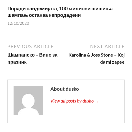
Поради пандемијата, 100 милиони шишиња
шампањ останаа непродадени
12/10/2020
PREVIOUS ARTICLE
NEXT ARTICLE
Шампанско – Вино за
Karolina & Joss Stone – Koj
празник
da mi zapee
About dusko
View all posts by dusko →