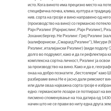
исто. Кога виното има прецизно место на пот
специфична почва, клима, култура и традициј
нив. сорта на грозје и вино направено од нег
(производство на вино) со германско потекло.
Рајн Ризлинг (Рајнрислинг, Рајн Ризлинг), Ри
Јоханисбергер. Не Ризлинг: Греј Ризлинг (ка
(калифорниски „Смарагд Ризлинг“), Мисури (
Ризлинг, италијански Ризлинг) (види подолу 
долго во подрумот, како и да ги рефлектира 
комплексна сортна личност, Ризлинг ја освои 
за производство на вино. Како и да е, геогра
онаа на добро познатите „бестселери“ како 
разбираме вина Не е јасно дали римскиот вин
или дали оваа најважна сорта грозје е избран
едно: германските лозари се потпираат на в
писмено споменување на тоа датира од 1430 г
начин што не се прави во ниту една друга зем