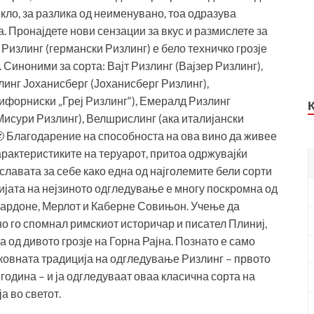
екло, за разлика од неименувано, тоа одразува
а. Пронајдете нови сензации за вкус и размислете за
о Ризлинг (германски Ризлинг) е бело техничко грозје
 Синоними за сорта: Вајт Ризлинг (Вајзер Ризлинг),
злинг Јоханисберг (Јоханисберг Ризлинг),
лифорниски „Греј Ризлинг“), Емералд Ризлинг
Мисури Ризлинг), Велшрислинг (ака италијански
🙂 Благодарение на способноста на ова вино да живее
карактеристиките на теруарот, притоа одржувајќи
славата за себе како една од најголемите бели сорти
фијата на нејзиното одгледување е многу поскромна од
Шардоне, Мерлот и Каберне Совињон. Учење да
о го спомнал римскиот историчар и писател Плиниј,
а од дивото грозје на Горна Рајна. Познато е само
ековната традиција на одгледување Ризлинг – првото
одина – и ја одгледуваат оваа класична сорта на
ја во светот.