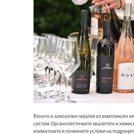
Виното е алкохолен пијалок со комплексен хе
систем. Органолептичките квалитети и хемиск
климатските и почвените услови на подрачјето