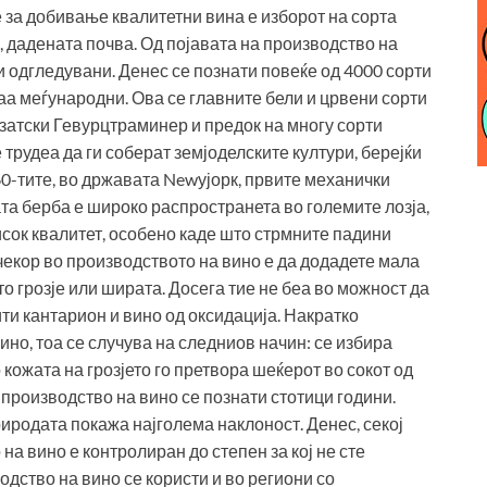
за добивање квалитетни вина е изборот на сорта
, дадената почва. Од појавата на производство на
 и одгледувани. Денес се познати повеќе од 4000 сорти
наа меѓународни. Ова се главните бели и црвени сорти
лзатски Гевурцтраминер и предок на многу сорти
 трудеа да ги соберат земјоделските култури, берејќи
960-тите, во државата Newујорк, првите механички
та берба е широко распространета во големите лозја,
исок квалитет, особено каде што стрмните падини
чекор во производството на вино е да додадете мала
о грозје или ширата. Досега тие не беа во можност да
ити кантарион и вино од оксидација. Накратко
ино, тоа се случува на следниов начин: се избира
 кожата на грозјето го претвора шеќерот во сокот од
 производство на вино се познати стотици години.
иродата покажа најголема наклоност. Денес, секој
на вино е контролиран до степен за кој не сте
дство на вино се користи и во региони со