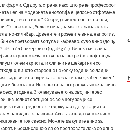
ли фарми. Од друга страна, како што рече професорот
јната цел на модерната енологија е целосно отфрлање
оизводство на вино“. Според нивниот опсег на бои,
еви. Со возраста, белите вина, наместо слама-жолта
 златно-килибар. Црвените и розевите вина, напротив,
убин се претвораат во тула и кафеаво. суво вино (до 4g
12-45гр / л.) ликер вино (од 45g / l.). Винска киселина,
нејзината рамнотежа и вкус, има несреќно својство да
лиум (големи кристали слични на шеќер) или со
етходно, виното старееше неколку години во ладни
wallsидовите на бурињата познати како „забен камен“.
одни и безопасни. Интересот на потрошувачите за вино
те секоја година. Зголемувањето на овој интерес
и низ целиот свет. Денес во многу земји се
ици за вино, редовно се одржуваат дегустации на
изам рапидно се развива. Ако сакате да купите вино
 направите тоа свесно. Можете да купите вино за
акарат, и бесмислено е да се преправате дека се едно