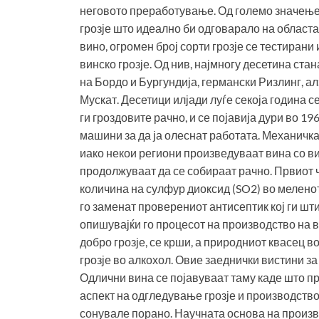
неговото преработување. Од големо значење 
грозје што идеално би одговарало на областа
вино, огромен број сорти грозје се тестирани
винско грозје. Од нив, најмногу десетина ста
на Бордо и Бургундија, германски Ризлинг, а
Мускат. Десетици илјади луѓе секоја година се
ги гроздовите рачно, и се појавија дури во 1
машини за да ја олеснат работата. Механичка
иако некои региони произведуваат вина со в
продолжуваат да се собираат рачно. Првиот 
количина на сулфур диоксид (SO2) во меленот
го заменат проверениот антисептик кој ги шт
опишувајќи го процесот на производство на в
добро грозје, се крши, а природниот квасец во
грозје во алкохол. Овие заеднички вистини за
Одлични вина се појавуваат таму каде што пр
аспект на одгледување грозје и производство 
сонувале порано. Научната основа на произво