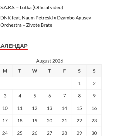
S.A.R.S. – Lutka (Official video)
DNK feat. Naum Petreski х Dzambo Agusev
Orchestra – Zivote Brate
КАЛЕНДАР
August 2026
M
T
W
T
F
S
S
1
2
3
4
5
6
7
8
9
10
11
12
13
14
15
16
17
18
19
20
21
22
23
24
25
26
27
28
29
30