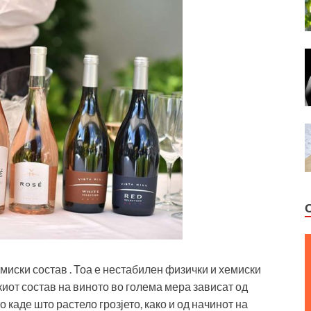
миски состав . Тоа е нестабилен физички и хемиски
иот состав на виното во голема мера зависат од
 каде што растело грозјето, како и од начинот на