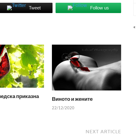
Tweet
Follow us
«
едска приказна
Виното и жените
22/12/2020
NEXT ARTICLE