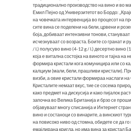
традиционално производство на вино и во ма
Емил Пејно од Универзитетот во Бордо: „Кра
на човечката интервенција во процесот на пр
сите вина се поделени на бели, црвени и роз
боја, добиваат интензивни тонови, стануваат
исчезнуваат со возраста. Боите со гранат и р
/ l.) полусуво вино (4-12 g / l.) десертно вино (
која е витална состојка на виното и тајна на 
формира кристали кога комуницира или со ка
калциум (мали, бели, прашливи кристали). Пр
визби, а овие кристали формираа наслаги на 
Кристалите немаат вкус, тие се сосема прир
како предмет на дискусија и како пијалок рас
започна во Велика Британија и брзо се прошир
објавуваат многу списанија и Интернет стран
вино и состаноци со винарите, а винскиот тур
на повисоко ниво од стомна, обидете се да го
емајлирана кригла, но има вина за кристал Б