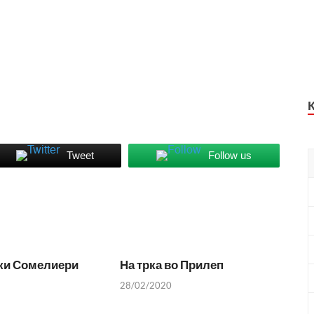
Tweet
Follow us
ки Сомелиери
На трка во Прилеп
28/02/2020