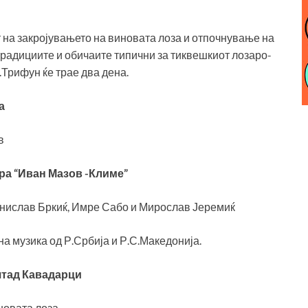
т на закројувањето на виновата лоза и отпочнување на
 традициите и обичаите типични за тиквешкиот лозаро-
.Трифун ќе трае два дена.
а
в
ура “Иван Мазов -Климе”
анислав Бркиќ, Имре Сабо и Мирослав Јеремиќ
а музика од Р.Србија и Р.С.Македонија.
оштад Кавадарци
новата лоза