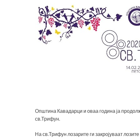
Општина Кавадарци и оваа година ја продол
св.Трифун.
На св.Трифун лозарите ги закројуваат лозите 