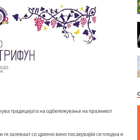
жува традицијата на одбележување на празникот
и ги залеваат со црвено вино посакувајќи си плодна и