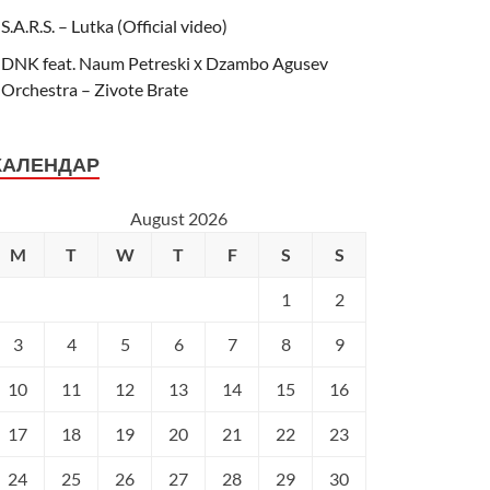
S.A.R.S. – Lutka (Official video)
DNK feat. Naum Petreski х Dzambo Agusev
Orchestra – Zivote Brate
КАЛЕНДАР
August 2026
M
T
W
T
F
S
S
1
2
3
4
5
6
7
8
9
10
11
12
13
14
15
16
17
18
19
20
21
22
23
24
25
26
27
28
29
30