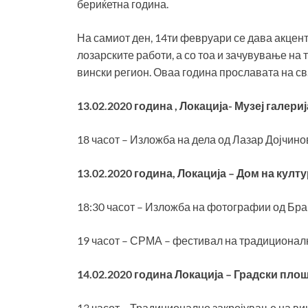
бериќетна година.
На самиот ден, 14ти февруари се дава акцен
лозарските работи, а со тоа и зачувување на
вински регион. Оваа година прославата на св
13.02.2020 година , Локација- Музеј галериј
18 часот – Изложба на дела од Лазар Дојчино
13.02.2020 година, Локација – Дом на култ
18:30 часот – Изложба на фотографии од Бр
19 часот – СРМА – фестивал на традиционалн
14.02.2020 година Локација – Градски пл
13 часот – Традиционално закројување на ви