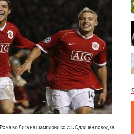
 Рома во Лига на шампиони со 7:1. Одличен повод за