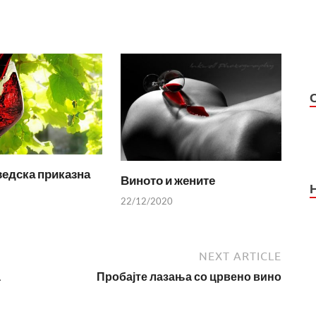
едска приказна
Виното и жените
22/12/2020
NEXT ARTICLE
а
Пробајте лазања со црвено вино