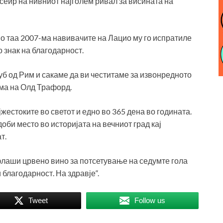
сеир на нивниот најголем ривал за висината на
о таа 2007-ма навивачите на Лацио му го испратиле
 знак на благодарност.
уб од Рим и сакаме да ви честитаме за извонредното
ма на Олд Трафорд.
јжестоките во светот и едно во 365 дена во годината.
оби место во историјата на вечниот град кај
т.
флаши црвено вино за потсетување на седумте гола
и благодарност. На здравје“.
Tweet
Follow us