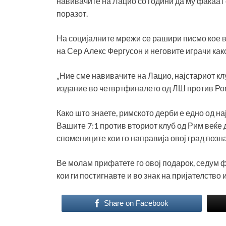
навивачите на Лацио со години да му фаќаат 
поразот.
На социјалните мрежи се рашири писмо кое в
на Сер Алекс Фергусон и неговите играчи како
„Ние сме навивачите на Лацио, најстариот кл
издание во четвртфиналето од ЛШ против Ро
Како што знаете, римското дерби е едно од на
Вашите 7:1 против вториот клуб од Рим веќе д
спомениците кои го направија овој град позна
Ве молам прифатете го овој подарок, седум 
кои ги постигнавте и во знак на пријателство 
Share on Facebook