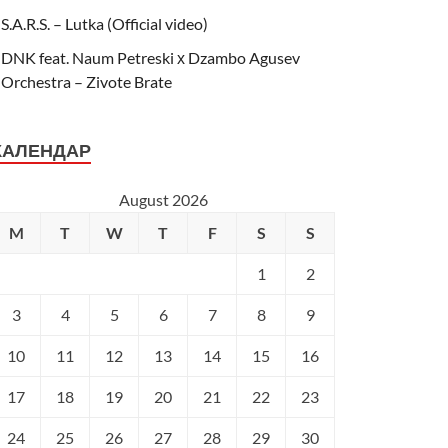
S.A.R.S. – Lutka (Official video)
DNK feat. Naum Petreski х Dzambo Agusev
Orchestra – Zivote Brate
КАЛЕНДАР
August 2026
M
T
W
T
F
S
S
1
2
3
4
5
6
7
8
9
10
11
12
13
14
15
16
17
18
19
20
21
22
23
24
25
26
27
28
29
30