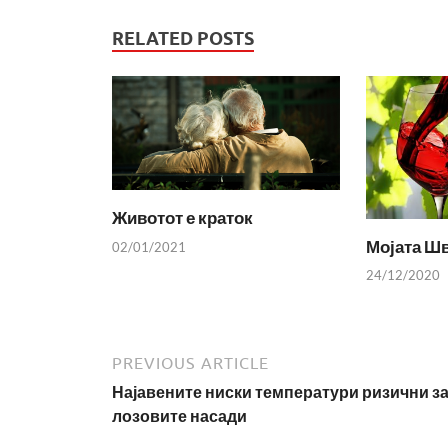
RELATED POSTS
Животот е краток
Мојата Шв
02/01/2021
24/12/2020
PREVIOUS ARTICLE
Најавените ниски температури ризични з
лозовите насади