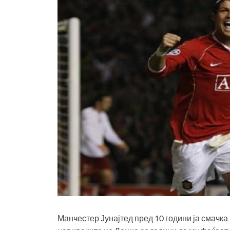
Манчестер Јунајтед пред 10 години ја смачка