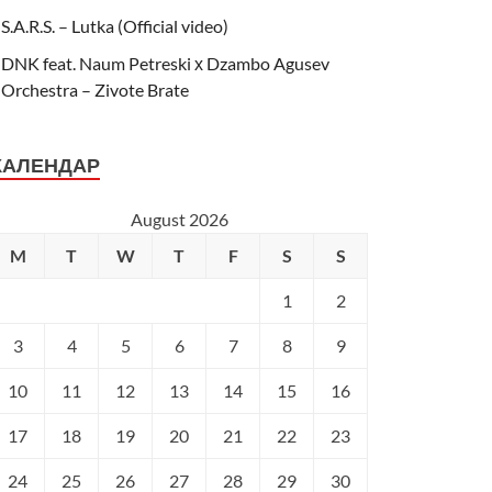
S.A.R.S. – Lutka (Official video)
DNK feat. Naum Petreski х Dzambo Agusev
Orchestra – Zivote Brate
КАЛЕНДАР
August 2026
M
T
W
T
F
S
S
1
2
3
4
5
6
7
8
9
10
11
12
13
14
15
16
17
18
19
20
21
22
23
24
25
26
27
28
29
30