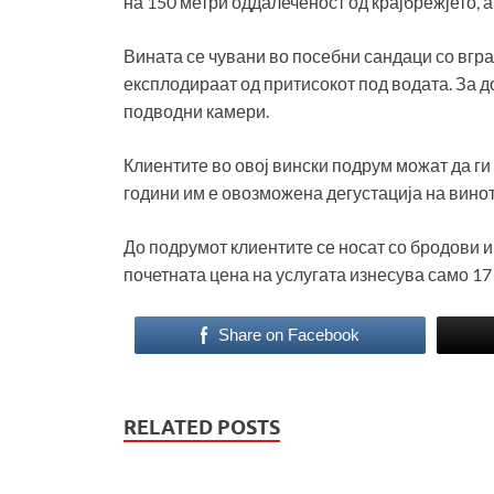
на 150 метри оддалеченост од крајбрежјето, а
Вината се чувани во посебни сандаци со вгр
експлодираат од притисокот под водата. За д
подводни камери.
Клиентите во овој вински подрум можат да ги 
години им е овозможена дегустација на винот
До подрумот клиентите се носат со бродови и
почетната цена на услугата изнесува само 17
Share on Facebook
RELATED POSTS