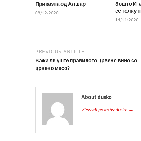
Приказна од Алшар
Зошто Ита
се толку 
08/12/2020
14/11/2020
PREVIOUS ARTICLE
Важи ли уште правилото црвено вино со
црвено месо?
About dusko
View all posts by dusko →