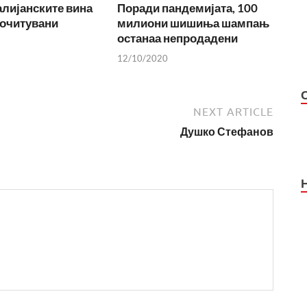
лијанските вина
Поради пандемијата, 100
почитувани
милиони шишиња шампањ
останаа непродадени
12/10/2020
NEXT ARTICLE
Душко Стефанов