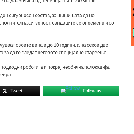
 е на длабочина од неверојатни 1.000 метри.
аден сигурносен состав, за шишињата да не
ополнителна сигурност, сандаците се опремени и со
чуваат своите вина и до 10 години, а на секои две
о за да го следат неговото специјално стареење.
 подводни роботи, а и покрај необичната локација,
 евра.
Tweet
Follow us