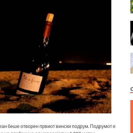
кеан беше отворен првиот вински подрум. Подрумот е