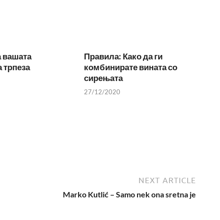
а вашата
Правила: Како да ги
 трпеза
комбинирате вината со
сирењата
27/12/2020
NEXT ARTICLE
Marko Kutlić – Samo nek ona sretna je