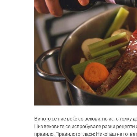
Виното се пие веќе со векови, но исто толку до
Низ вековите се испробувале разни рецепти с
правило. Правилотo гласи: Никогаш не гответе