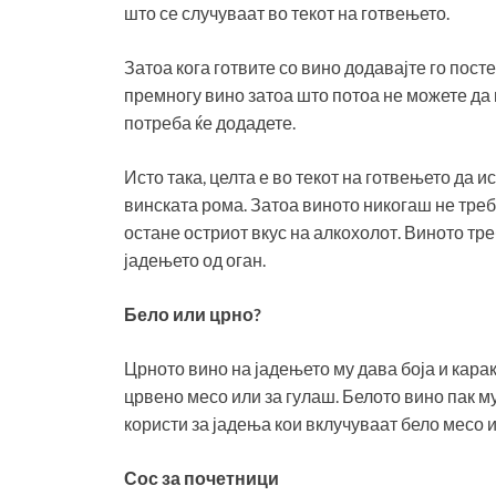
што се случуваат во текот на готвењето.
Затоа кога готвите со вино додавајте го пос
премногу вино затоа што потоа не можете да г
потреба ќе додадете.
Исто така, целта е во текот на готвењето да 
винската рома. Затоа виното никогаш не треба 
остане остриот вкус на алкохолот. Виното тре
јадењето од оган.
Бело или црно?
Црното вино на јадењето му дава боја и карак
црвено месо или за гулаш. Белото вино пак м
користи за јадења кои вклучуваат бело месо и
Сос за почетници