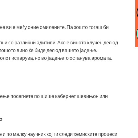
 не ви е меѓу оние омилените. Па зошто тогаш би
ни со различни адитиви. Ако е виното клучен дел од
 лошото вино ќе биде дел од вашето јадење.
олот испарува, но во јадењето останува аромата.
твење посегнете по шише кабернет шевињон или
о
е и по малку научник кој ги следи хемиските процеси