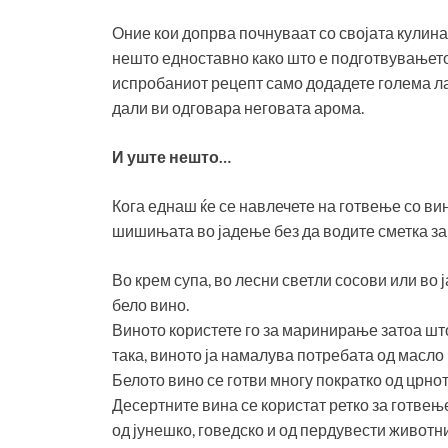
Оние кои допрва почнуваат со својата кулина
нешто едноставно како што е подготвувањето 
испробаниот рецепт само додадете голема ла
дали ви одговара неговата арома.
И уште нешто…
Кога еднаш ќе се навлечете на готвење со вин
шишињата во јадење без да водите сметка за
Во крем супа, во лесни светли сосови или во
бело вино.
Виното користете го за маринирање затоа што
така, виното ја намалува потребата од масло
Белото вино се готви многу пократко од црнот
Десертните вина се користат ретко за готвење
од јунешко, говедско и од пердувести животн