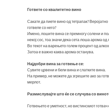
Гответе со квалитетно вино
Сакате да пиете вино од тетрапак? Веројатно
готвеле со него?
Имено, лошите вина се премногу солени и пол
некој сос, тоа значи дека сета лоша арома од
Во текот на варењето голем процент од алкох
Затоа е важно каква арома останува.
Најдобри вина за готвење се:
Сувите црвени и бели вина и слатките вина.
На пример, не можете да згрешите ако за го
мерлот.
Размислувајте што ќе се случува со винот
Готвењето е уметност, но вистинскиот готвач 