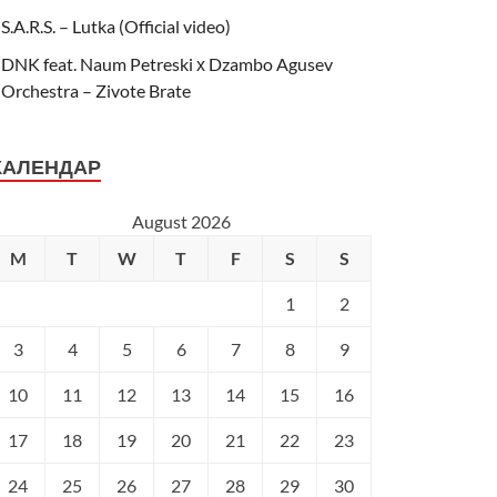
S.A.R.S. – Lutka (Official video)
DNK feat. Naum Petreski х Dzambo Agusev
Orchestra – Zivote Brate
КАЛЕНДАР
August 2026
M
T
W
T
F
S
S
1
2
3
4
5
6
7
8
9
10
11
12
13
14
15
16
17
18
19
20
21
22
23
24
25
26
27
28
29
30