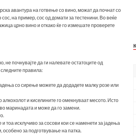
рска авантура на готвење со вино, можат да почнат со
сос, на пример, сос од домати за тестенини. Во веќе
жица црно вино и откако ќе го измешате проверете
о, не почнувајте да ги налевате остатоците од
 следните правила:
 јадења со сирење можете да додадете малку розе или
 алкохолот и киселините го омекнуваат месото. Исто
 во маринадата и може да го замени.
о.
 и тоа исклучиво за сосови кои се наменети за јадења
и, особено за подготвување на патка.