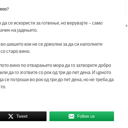
ино?
да се искористи за готвење, но верувајте – само
«
ачин на јадењето.
 во шишето кои не се доволни за да си наполните
 со старо вино.
лото вино по отварањето мора да го затворите добро
или да го зготвите со рок од три до пет дена. И црното
а се потроши во рок од три до пет дена, но не треба да
то.
Tweet
Follow us