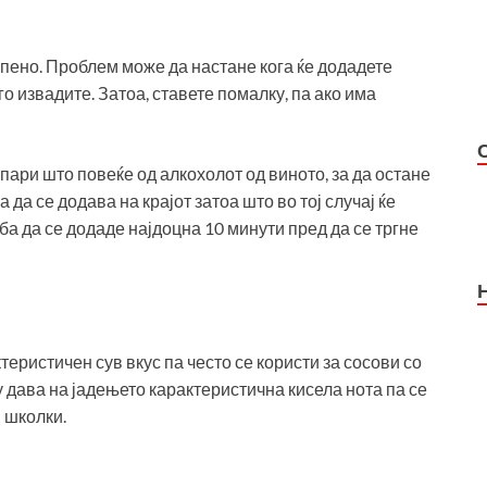
тепено. Проблем може да настане кога ќе додадете
о извадите. Затоа, ставете помалку, па ако има
испари што повеќе од алкохолот од виното, за да остане
да се додава на крајот затоа што во тој случај ќе
ба да се додаде најдоцна 10 минути пред да се тргне
теристичен сув вкус па често се користи за сосови со
у дава на јадењето карактеристична кисела нота па се
 школки.