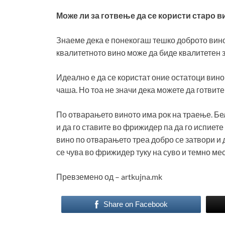
Може ли за готвење да се користи старо в
Знаеме дека е понекогаш тешко доброто вино 
квалитетното вино може да биде квалитетен з
Идеално е да се користат оние остатоци вино
чаша. Но тоа не значи дека можете да готвите
По отварањето виното има рок на траење. Бе
и да го ставите во фрижидер па да го испиете 
вино по отварањето треа добро се затвори и д
се чува во фрижидер туку на суво и темно мес
Превземено од – artkujna.mk
Share on Facebook