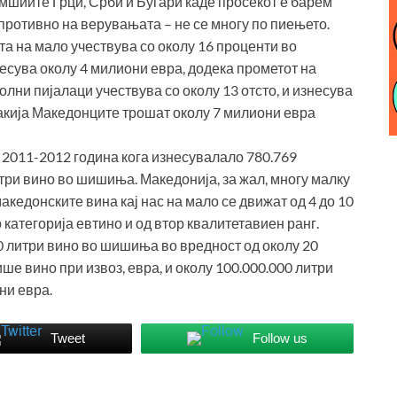
 комшиите Грци, Срби и Бугари каде просекот е барем
противно на верувањата – не се многу по пиењето.
та на мало учествува со околу 16 проценти во
есува околу 4 милиони евра, додека прометот на
олни пијалаци учествува со околу 13 отсто, и изнесува
ракија Македонците трошат околу 7 милиони евра
 2011-2012 година кога изнесувалало 780.769
три вино во шишиња. Македонија, за жал, многу малку
акедонските вина кај нас на мало се движат од 4 до 10
 категорија евтино и од втор квалитетавиен ранг.
0 литри вино во шишиња во вредност од околу 20
ше вино при извоз, евра, и околу 100.000.000 литри
ни евра.
Tweet
Follow us