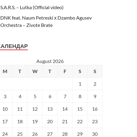
S.A.R.S. – Lutka (Official video)
DNK feat. Naum Petreski х Dzambo Agusev
Orchestra – Zivote Brate
КАЛЕНДАР
August 2026
M
T
W
T
F
S
S
1
2
3
4
5
6
7
8
9
10
11
12
13
14
15
16
17
18
19
20
21
22
23
24
25
26
27
28
29
30