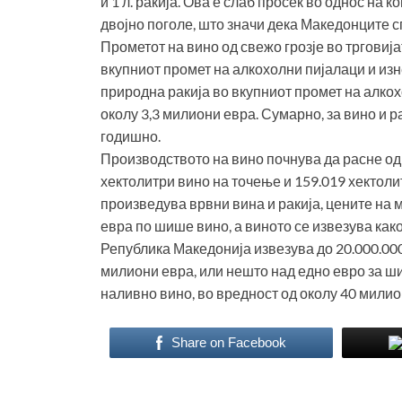
и 1 л. ракија. Ова е слаб просек во однос на
двојно поголе, што значи дека Македонците с
Прометот на вино од свежо грозје во трговија
вкупниот промет на алкохолни пијалаци и изн
природна ракија во вкупниот промет на алкох
околу 3,3 милиони евра. Сумарно, за вино и 
годишно.
Производството на вино почнува да расне од
хектолитри вино на точење и 159.019 хектоли
произведува врвни вина и ракија, цените на м
евра по шише вино, а виното се извезува како
Република Македонија извезува до 20.000.00
милиони евра, или нешто над едно евро за ши
наливно вино, во вредност од околу 40 милио
Share on Facebook