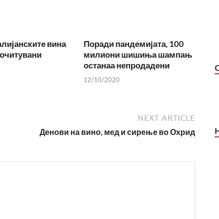
лијанските вина
Поради пандемијата, 100
почитувани
милиони шишиња шампањ
останаа непродадени
12/10/2020
NEXT ARTICLE
Денови на вино, мед и сирење во Охрид