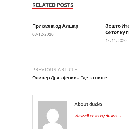
RELATED POSTS
Приказна од Алшар
Зошто Ита
се толку 
08/12/2020
14/11/2020
PREVIOUS ARTICLE
Оливер Драгојевиќ – Где то пише
About dusko
View all posts by dusko →