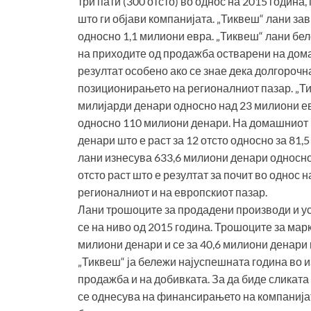
три пати (300 отсто) во однос на 2015 годин
што ги објави компанијата. „Тиквеш“ лани за
односно 1,1 милиони евра. „Тиквеш“ лани бе
на приходите од продажба остварени на дом
резултат особено ако се знае дека долгорочн
позиционирањето на регионалниот пазар. „Т
милијарди денари односно над 23 милиони евр
односно 110 милиони денари. На домашниот 
денари што е раст за 12 отсто односно за 81
лани изнесува 633,6 милиони денари односно
отсто раст што е резултат за почит во однос 
регионалниот и на европскиот пазар.
Лани трошоците за продадени производи и ус
се на ниво од 2015 година. Трошоците за мар
милиони денари и се за 40,6 милиони денари 
„Тиквеш“ ја бележи најуспешната година во и
продажба и на добивката. За да биде сликата 
се однесува на финансирањето на компанијат