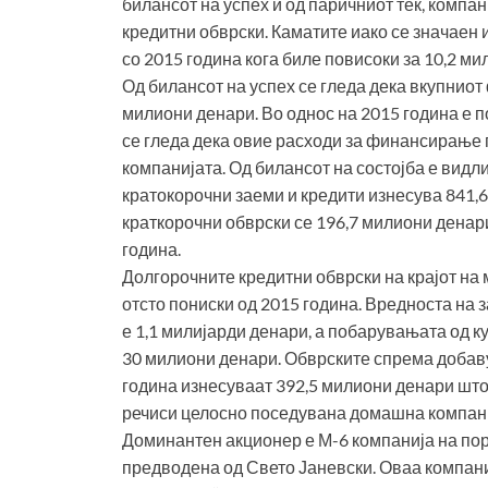
билансот на успех и од паричниот тек, компа
кредитни обврски. Каматите иако се значаен
со 2015 година кога биле повисоки за 10,2 ми
Од билансот на успех се гледа дека вкупниот
милиони денари. Во однос на 2015 година е п
се гледа дека овие расходи за финансирање 
компанијата. Од билансот на состојба е видл
кратокорочни заеми и кредити изнесува 841,6
краткорочни обврски се 196,7 милиони денари 
година.
Долгорочните кредитни обврски на крајот на 
отсто пониски од 2015 година. Вредноста на з
е 1,1 милијарди денари, а побарувањата од к
30 милиони денари. Обврските спрема добавув
година изнесуваат 392,5 милиони денари што 
речиси целосно поседувана домашна компани
Доминантен акционер е М-6 компанија на по
предводена од Свето Јаневски. Оваа компаниј