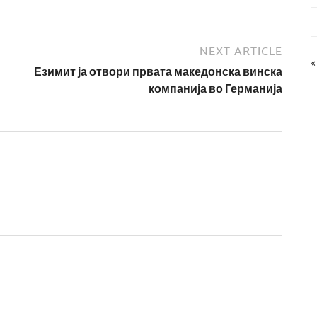
NEXT ARTICLE
«
Езимит ја отвори првата македонска винска
компанија во Германија