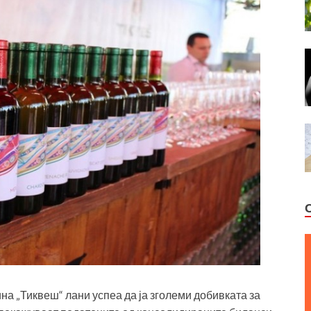
а „Тиквеш“ лани успеа да ја зголеми добивката за