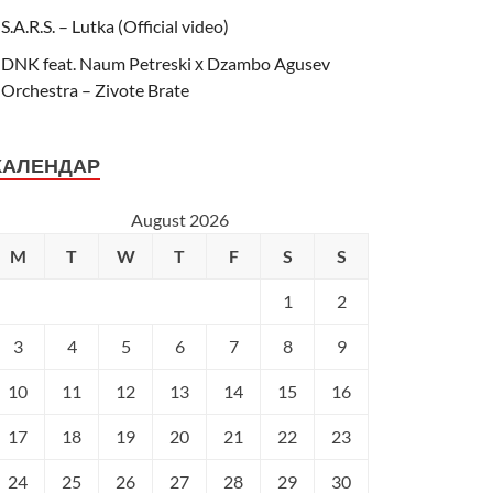
S.A.R.S. – Lutka (Official video)
DNK feat. Naum Petreski х Dzambo Agusev
Orchestra – Zivote Brate
КАЛЕНДАР
August 2026
M
T
W
T
F
S
S
1
2
3
4
5
6
7
8
9
10
11
12
13
14
15
16
17
18
19
20
21
22
23
24
25
26
27
28
29
30