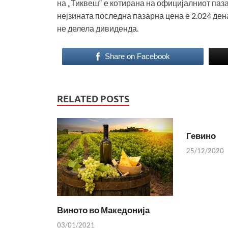
на „Тиквеш“ е котирана на официјалниот паза
нејзината последна пазарна цена е 2.024 ден
не делела дивиденда.
Share on Facebook
RELATED POSTS
Гевино
25/12/2020
Виното во Македонија
03/01/2021