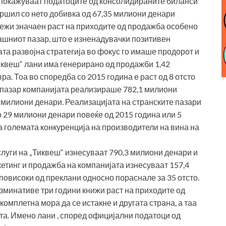
а, покажуваат податоците од консолидираните биланси
вршил со нето добивка од 67,35 милиони денари
лежи значаен раст на приходите од продажба особено
ашниот пазар, што е изненадувачки позитивен
ата развојна стратегија во фокус го имаше продорот и
иквеш“ лани има генерирано од продажби 1,42
а. Тоа во споредба со 2015 година е раст од 8 отсто
пазар компанијата реализираше 782,1 милиони
,5 милиони денари. Реализацијата на странските пазари
 29 милиони денари повеќе од 2015 година или 5
на големата конкуренција на производители на вина на
луги на „Тиквеш“ изнесуваат 790,3 милиони денари и
кетинг и продажба на компанијата изнесуваат 157,4
повисоки од преклани односно пораснале за 35 отсто.
зминативе три години книжи раст на приходите од
комплетна мора да се истакне и другата страна, а таа
а. Имено лани , според официјални податоци од