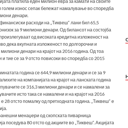
нијата платила еден милион евра за камати на своите
 и голем износ сепак бележат намалување во споредба
лиони денари.
 финансиски расходи на „Тиквеш“ лани бил 65,5
онизок за 9 милиони денари. Од билансот на состојба
произлегуваат од високата кредитна изложеност на
иво дека вкупната изложеност по долгорочни и
 милиони денари на крајот на 2016 година. Од тоа
и тие се за 9 отсто повисоки во споредба со 2015
минатата година се 644,9 милиони денари и се за 9
алихите на компанијата на крајот на ланската година
упувачите се 316,3 милиони денари и се намалени за
ачите исто така се намалени и на крајот на 2016
е 28 отсто помалку од претходната година. „Тиквеш“ е
ја.
ранешни менаџери од скопската пиварница
а поседува 80 отсто од акциите во „Тиквеш“. Акцијата