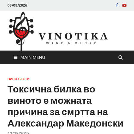
08/08/2026
Ви
Во слу
на нег
величе
Винот
MAIN MENU
ВИНО ВЕСТИ
Токсична билка во
виното е можната
причина за смртта на
Александар Македонски
12/09/2019