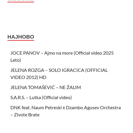
НАЈНОВО
JOCE PANOV – Ajmo na more (Official video 2025
Leto)
JELENA ROZGA – SOLO IGRACICA (OFFICIAL
VIDEO 2012) HD
JELENA TOMAŠEVIĆ – NE ŽALIM
S.A.R.S. – Lutka (Official video)
DNK feat. Naum Petreski х Dzambo Agusev Orchestra
– Zivote Brate