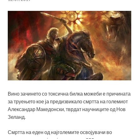
Вино зачинето со токсична билка можеби е причината
за труењето кое ја предизвикало смртта на големиот
Александар Македонски, тврдат научниците од Нов
Зеланд.
Смртта на еден од најголемите освојувачи во