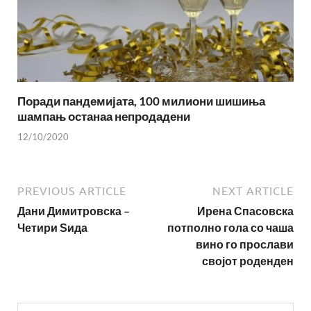
Поради пандемијата, 100 милиони шишиња
шампањ останаа непродадени
12/10/2020
PREVIOUS ARTICLE
NEXT ARTICLE
Дани Димитровска –
Ирена Спасовска
Четири Ѕида
потполно гола со чаша
вино го прослави
својот роденден