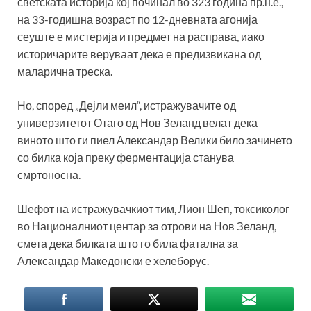
светската историја кој починал во 323 година пр.н.е.,
на 33-годишна возраст по 12-дневната агонија
сеуште е мистерија и предмет на расправа, иако
историчарите веруваат дека е предизвикана од
маларична треска.
Но, според „Дејли меил“, истражувачите од
универзитетот Отаго од Нов Зеланд велат дека
виното што ги пиел Александар Велики било зачинето
со билка која преку ферментација станува
смртоносна.
Шефот на истражувачкиот тим, Лион Шеп, токсиколог
во Националниот центар за отрови на Нов Зеланд,
смета дека билката што го била фатална за
Александар Македонски е хелеборус.