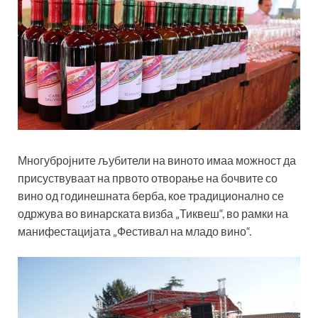
Многубројните љубители на виното имаа можност да
присуствуваат на првото отворање на бочвите со
вино од годинешната берба, кое традиционално се
одржува во винарската визба „Тиквеш“, во рамки на
манифестацијата „Фестивал на младо вино“.