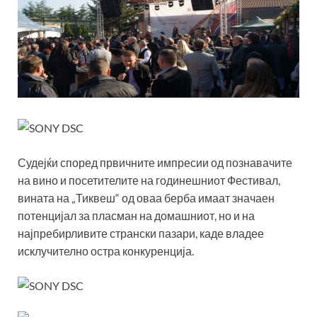
Судејќи според првичните импресии од познавачите
на вино и посетителите на годинешниот Фестивал,
вината на „Тиквеш“ од оваа берба имаат значаен
потенцијал за пласман на домашниот, но и на
најпребирливите странски пазари, каде владее
исклучително остра конкуренција.