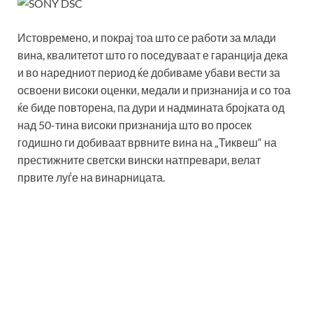
Истовремено, и покрај тоа што се работи за млади
вина, квалитетот што го поседуваат е гаранција дека
и во наредниот период ќе добиваме убави вести за
освоени високи оценки, медали и признанија и со тоа
ќе биде повторена, па дури и надмината бројката од
над 50-тина високи признанија што во просек
годишно ги добиваат врвните вина на „Тиквеш“ на
престижните светски вински натпревари, велат
првите луѓе на винарницата.