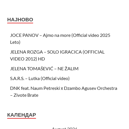
НАЈНОВО
JOCE PANOV – Ajmo na more (Official video 2025
Leto)
JELENA ROZGA – SOLO IGRACICA (OFFICIAL
VIDEO 2012) HD
JELENA TOMAŠEVIĆ – NE ŽALIM
S.A.R.S. – Lutka (Official video)
DNK feat. Naum Petreski х Dzambo Agusev Orchestra
– Zivote Brate
КАЛЕНДАР
August 2026