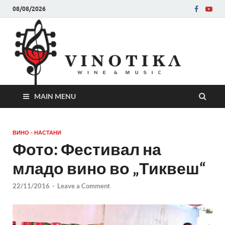
08/08/2026
Ви
Во слу
на нег
величе
Винот
MAIN MENU
ВИНО - НАСТАНИ
Фото: Фестивал на
младо вино во „Тиквеш“
22/11/2016
-
Leave a Comment