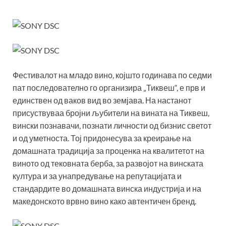
Фестивалот на младо вино, којшто годинава по седми
пат последователно го организира „Тиквеш“, е прв и
единствен од ваков вид во земјава. На настанот
присуствуваа бројни љубители на вината на Тиквеш,
вински познавачи, познати личности од бизнис светот
и од уметноста. Тој придонесува за креирање на
домашната традиција за проценка на квалитетот на
виното од тековната берба, за развојот на винската
култура и за унапредување на репутацијата и
стандардите во домашната винска индустрија и на
македонското врвно вино како автентичен бренд.