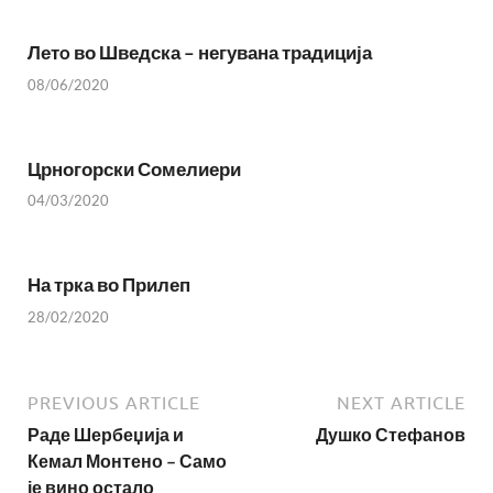
Летo во Шведска – негувана традиција
08/06/2020
Црногорски Сомелиери
04/03/2020
На трка во Прилеп
28/02/2020
PREVIOUS ARTICLE
NEXT ARTICLE
Раде Шербеџија и
Душко Стефанов
Кемал Монтено – Само
је вино остало