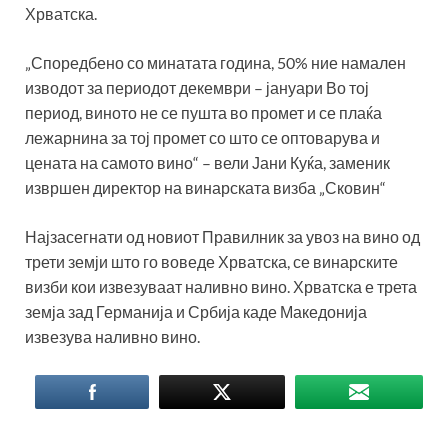
Хрватска.
„Споредбено со минатата година, 50% ние намален
изводот за периодот декември – јануари Во тој
период, виното не се пушта во промет и се плаќа
лежарнина за тој промет со што се оптоварува и
цената на самото вино“ – вели Јани Куќа, заменик
извршен директор на винарската визба „Сковин“
Најзасегнати од новиот Правилник за увоз на вино од
трети земји што го воведе Хрватска, се винарските
визби кои извезуваат наливно вино. Хрватска е трета
земја зад Германија и Србија каде Македонија
извезува наливно вино.