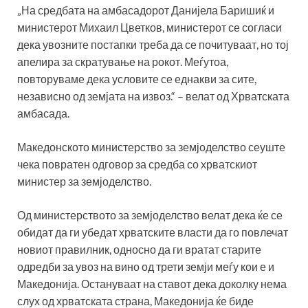
„На средбата на амбасадорот Данијела Баришиќ и
министерот Михаил Цветков, министерот се согласи
дека увозните постапки треба да се почитуваат, но тој
апелира за скратување на рокот. Меѓутоа,
повторуваме дека условите се еднакви за сите,
независно од земјата на извоз.“ – велат од Хрватската
амбасада.
Македонското министерство за земјоделство сеуште
чека повратен одговор за средба со хрватскиот
министер за земјоделство.
Од министерството за земјоделство велат дека ќе се
обидат да ги убедат хрватските власти да го повлечат
новиот правилник, односно да ги вратат старите
одредби за увоз на вино од трети земји меѓу кои е и
Македонија. Остануваат на ставот дека доколку нема
слух од хрватската страна, Македонија ќе биде