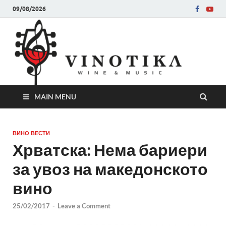
09/08/2026
Ви
Во слу
на нег
величе
Винот
MAIN MENU
ВИНО ВЕСТИ
Хрватска: Нема бариери
за увоз на македонското
вино
25/02/2017
-
Leave a Comment