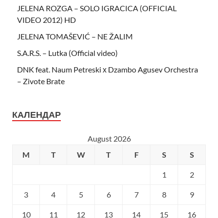
JELENA ROZGA – SOLO IGRACICA (OFFICIAL
VIDEO 2012) HD
JELENA TOMAŠEVIĆ – NE ŽALIM
S.A.R.S. – Lutka (Official video)
DNK feat. Naum Petreski х Dzambo Agusev Orchestra
– Zivote Brate
КАЛЕНДАР
August 2026
M
T
W
T
F
S
S
1
2
3
4
5
6
7
8
9
10
11
12
13
14
15
16