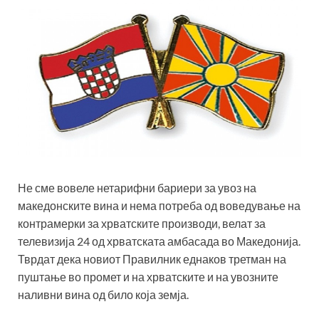
Не сме вовеле нетарифни бариери за увоз на
македонските вина и нема потреба од воведување на
контрамерки за хрватските производи, велат за
телевизија 24 од хрватската амбасада во Македонија.
Тврдат дека новиот Правилник еднаков третман на
пуштање во промет и на хрватските и на увозните
наливни вина од било која земја.