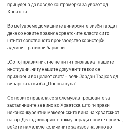
принудена да воведе контрамерки за увозот од
Хрватска.
Во меѓувреме домашните винарските визби тврдат
дека со новите правила хрватските власти си го
штитат сопственото производство користејќи
административни бариери.
„Со тој правилник тие не ни ги признаваат нашите
инстиуции, ниту нашите документите кои се
признаени во целиот свет.“ – вели Јордан Трајков од
винарската визба „Попова кула“
Со новите правила се зголемуваа трошоците за
застапниците за вино во Хрватска, што ги прави
неконконкурентни македонските вина на хрватскиот
пазар. Дел од винариите токму поради новите првила,
веќе ги намалиле количините за извоз на вино во