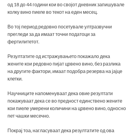
од 18 до 44 години кои во својот дневник запишувале
колку вино пиеле во текот на еден месец.
Во тој период редовно посетувале ултразвучни
прегледи за да имаат точни податоци за
фертилитетот.
Резултатите од истражувањето покажало дека
жените кои редовно пијат црвено вино, без разлика
на другите фактори, имаат подобра резерва на јајце
клетки.
Научниците напоменуваат дека овие резултати
покажуваат дека се во предност единствено жените
кои пиеле умерени количини на црвено вино, односно
пет чашки месечно.
Покрај тоа, нагласуваат дека резултатите од ова