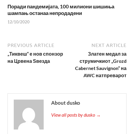
Поради пандемијата, 100 милиони шишиња
шампањ останаа непродадени
12/10/2020
PREVIOUS ARTICLE
NEXT ARTICLE
„Тиквеш“ е нов спонзор
Златен медал за
на Црвена Ѕвезда
струмичкиот „Grozd
Cabernet Sauvignon“ на
AWC натпреварот
About dusko
View all posts by dusko →