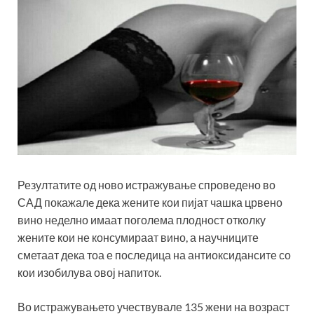
Резултатите од ново истражување спроведено во
САД покажалe дека жените кои пијат чашка црвено
вино неделно имаат поголема плодност отколку
жените кои не консумираат вино, а научниците
сметаат дека тоа е последица на антиоксидансите со
кои изобилува овој напиток.
Во истражувањето учествувале 135 жени на возраст