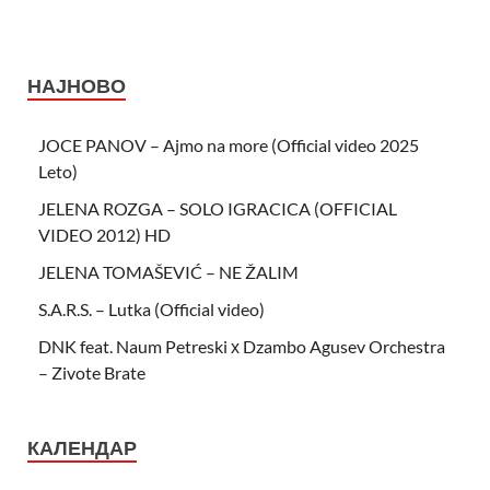
НАЈНОВО
JOCE PANOV – Ajmo na more (Official video 2025
Leto)
JELENA ROZGA – SOLO IGRACICA (OFFICIAL
VIDEO 2012) HD
JELENA TOMAŠEVIĆ – NE ŽALIM
S.A.R.S. – Lutka (Official video)
DNK feat. Naum Petreski х Dzambo Agusev Orchestra
– Zivote Brate
КАЛЕНДАР