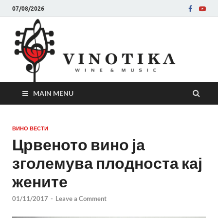
07/08/2026
Ви
Во слу
на нег
величе
Винот
MAIN MENU
ВИНО ВЕСТИ
Црвеното вино ја
зголемува плодноста кај
жените
01/11/2017
-
Leave a Comment