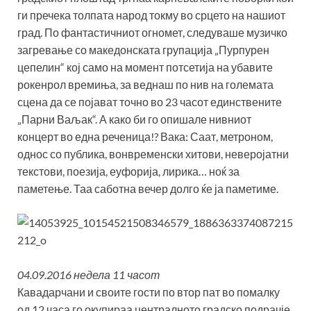
ги пречека толпата народ токму во срцето на нашиот
град. По фантастичниот огномет, следуваше музичко
загревање со македонската групација „Пурпурен
цепелин“ кој само на момент потсетија на убавите
рокенрол времиња, за веднаш по нив на големата
сцена да се појават точно во 23 часот единствените
„Парни Ваљак“. А како би го опишале нивниот
концерт во една реченица!? Вака: Саат, метроном,
однос со публика, вонвременски хитови, неверојатни
текстови, поезија, еуфорија, лирика… ноќ за
паметење. Таа саботна вечер долго ќе ја паметиме.
04.09.2016 недела 11 часот
Кавадарчани и своите гости по втор пат во помалку
од 12 часа го окупираа централното градско подрачје.