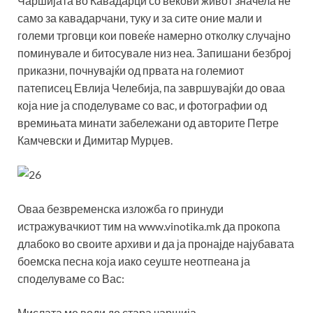
Чаршијата во Кавадарци со векови живот значела не
само за кавадарчани, туку и за сите оние мали и
големи трговци кои повеќе намерно отколку случајно
поминувале и битосувале низ неа. Запишани безброј
приказни, почнувајќи од првата на големиот
патеписец Евлија Челебија, па завршувајќи до оваа
која ние ја споделуваме со вас, и фотографии од
времињата минати забележани од авторите Петре
Камчевски и Димитар Мурџев.
Оваа безвременска изложба го принуди
истражувачкиот тим на www.vinotika.mk да прокопа
длабоко во своите архиви и да ја пронајде најубавата
боемска песна која иако сеуште неотпеана ја
споделуваме со Вас:
Мислата ме води до стара чаршија,