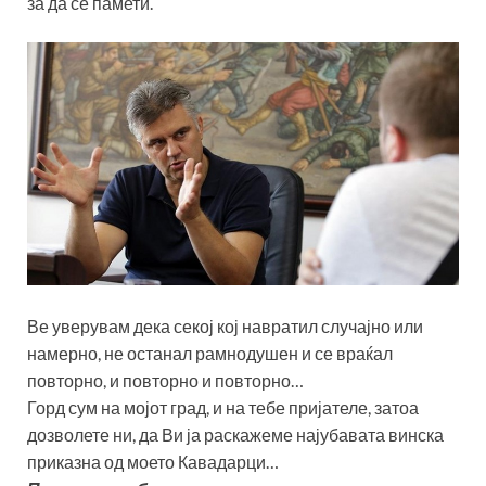
за да се памети.
Ве уверувам дека секој кој навратил случајно или
намерно, не останал рамнодушен и се враќал
повторно, и повторно и повторно…
Горд сум на мојот град, и на тебе пријателе, затоа
дозволете ни, да Ви ја раскажеме најубавата винска
приказна од моето Кавадарци…