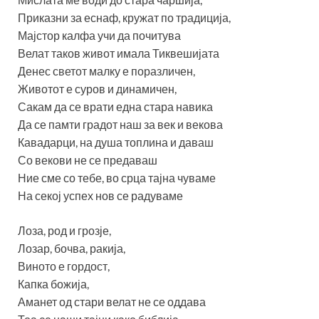
Приказни за еснаф, кружат по традиција,
Мајстор калфа учи да почитува
Велат таков живот имала Тиквешијата
Денес светот малку е поразличен,
Животот е суров и динамичен,
Сакам да се врати една стара навика
Да се памти градот наш за век и векова
Кавадарци, на душа топлина и даваш
Со векови не се предаваш
Ние сме со тебе, во срца тајна чуваме
На секој успех нов се радуваме
Лоза, род и грозје,
Лозар, бочва, ракија,
Виното е гордост,
Капка божија,
Аманет од стари велат не се оддава