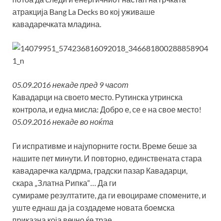
атракција Bang La Decks во кој уживаше
кавадаречката младина.
05.09.2016 некаде пред 9 часот
Кавадарци на своето место. Рутинска утринска
контрола, и една мисла: Добро е, се е на свое место!
05.09.2016 некаде во ноќта
Ги испративме и најупорните гости. Време беше за
нашите пет минути. И повторно, единствената стара
кавадаречка калдрма, градски пазар Кавадарци,
скара „Златна Рипка“… Да ги
сумираме резултатите, да ги евоцираме спомените, и
уште еднаш да ја создадеме новата боемска
приказна која вечно ќе трае…