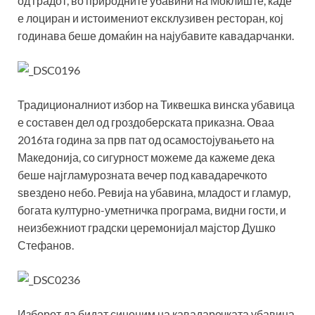
од градот, во природните убавини на Моклиште, каде
е лоциран и истоимениот ексклузивен ресторан, кој
годинава беше домаќин на најубавите кавадарчанки.
Традиционалниот избор на Тиквешка винска убавица
е составен дел од гроздоберската приказна. Оваа
2016та година за прв пат од осамостојувањето на
Македонија, со сигурност можеме да кажеме дека
беше најгламурозната вечер под кавадаречкото
ѕвездено небо. Ревија на убавина, младост и гламур,
богата културно-уметничка програма, видни гости, и
неизбежниот градски церемонијал мајстор Душко
Стефанов.
Изборот да бидат синоним на кавадаречката убавина