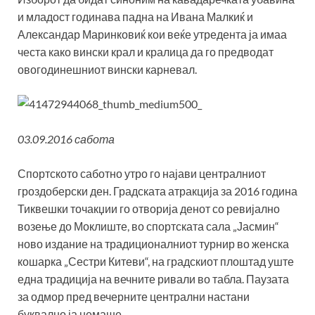
и младост годинава падна на Ивана Малкиќ и
Александар Маринковиќ кои веќе утредента ја имаа
честа како вински крал и кралица да го предводат
овогодинешниот вински карневал.
03.09.2016 сабота
Спортското саботно утро го најави централниот
гроздоберски ден. Градската атракција за 2016 година
Тиквешки точакџии го отворија денот со ревијално
возење до Моклиште, во спортската сала „Јасмин“
ново издание на традиционалниот турнир во женска
кошарка „Сестри Китеви“, на градскиот плоштад уште
една традиција на вечните ривали во табла. Паузата
за одмор пред вечерните централни настани
буквално ја немаше.