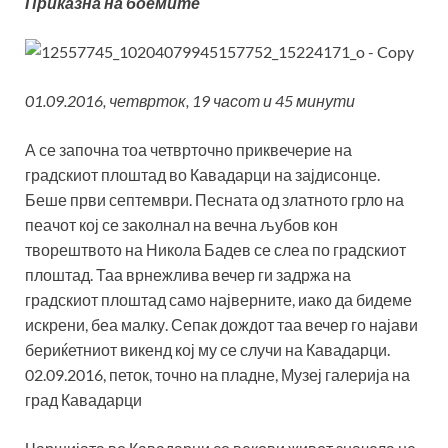
Приказна на боемите
01.09.2016, четврток, 19 часот и 45 минути
А се започна тоа четврточно приквечерие на
градскиот плоштад во Кавадарци на зајдисонце.
Беше први септември. Песната од златното грло на
пеачот кој се заколнал на вечна љубов кон
творештвото на Никола Бадев се слеа по градскиот
плоштад. Таа врнежлива вечер ги задржа на
градскиот плоштад само најверните, иако да бидеме
искрени, беа малку. Сепак дождот таа вечер го најави
бериќетниот викенд кој му се случи на Кавадарци.
02.09.2016, петок, точно на пладне, Музеј галерија на
град Кавадарци