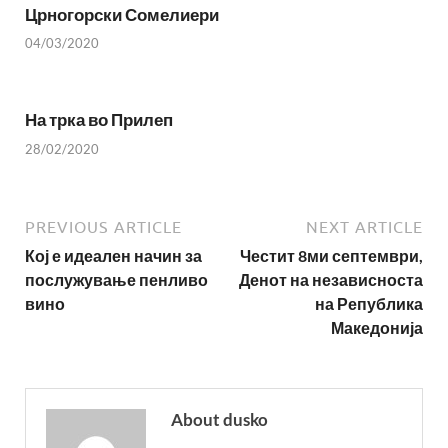
Црногорски Сомелиери
04/03/2020
На трка во Прилеп
28/02/2020
PREVIOUS ARTICLE
NEXT ARTICLE
Кој е идеален начин за
Честит 8ми септември,
послужување пенливо
Денот на независноста
вино
на Република
Македонија
About dusko