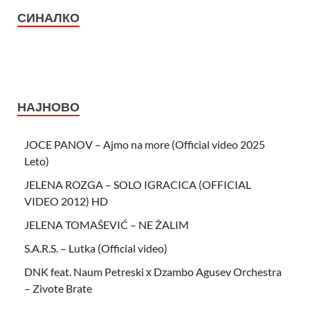
СИНАЛКО
НАЈНОВО
JOCE PANOV – Ajmo na more (Official video 2025
Leto)
JELENA ROZGA – SOLO IGRACICA (OFFICIAL
VIDEO 2012) HD
JELENA TOMAŠEVIĆ – NE ŽALIM
S.A.R.S. – Lutka (Official video)
DNK feat. Naum Petreski х Dzambo Agusev Orchestra
– Zivote Brate