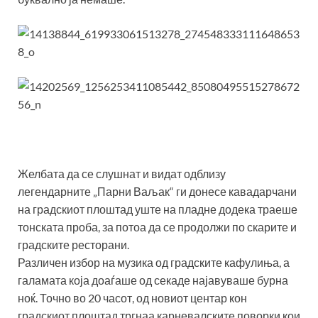
Желбата да се слушнат и видат одблизу
легендарните „Парни Ваљак“ ги донесе кавадарчани
на градскиот плоштад уште на пладне додека траеше
тонската проба, за потоа да се продолжи по скарите и
градските ресторани.
Различен избор на музика од градските кафулиња, а
галамата која доаѓаше од секаде најавуваше бурна
ноќ. Точно во 20 часот, од новиот центар кон
градскиот плоштад тргнаа карневалските поворки кои