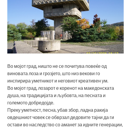
Во мојот град, ништо не се почитува повеќе од
виновата лоза и грозјето, што низ векови го
инспирира уметникот и неговиот креативен ум.
Во мојот град, лозарот е коренот на македонската
душа, на традицијата и љубовта, на песната и
големото добредојде.
Преку уметност, песна, убав збор, ладна ракија
овдешниот човек се обврзал дедовите тајни да ги
остави во наследство со аманет за идните генерации,