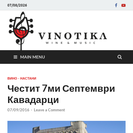
07/08/2026
Ви
Во слу
на нег
величе
Винот
MAIN MENU
ВИНО - НАСТАНИ
Честит 7ми Септември
Кавадарци
07/09/2016
-
Leave a Comment