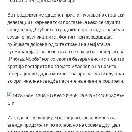
Тоа се наши тајни како библија
Во продолжение од денот пристигнување на странски
делегации и карневалски поставки, а како се спушти
сонцето над Љубаш на градскиот плоштад се разлеаа
звуците на уникатните „Фолтин“ кои ја размрдаа
публиката дојдена од сите страни на земјата, за
кулминацијата на вечерта да се случи на концертот на
„Рибља Чорба“ кои со своите безвременски хитови ги
вратија постарите во својата младост, а на новите
генерации им дадоа можност за прв пат да ги слушнат
во оригинална изведба песните на нивните родители.
Иако денот и официјално заврши, гроздоберската
агенда продолжи и по полноќ, но на сосема друг дел