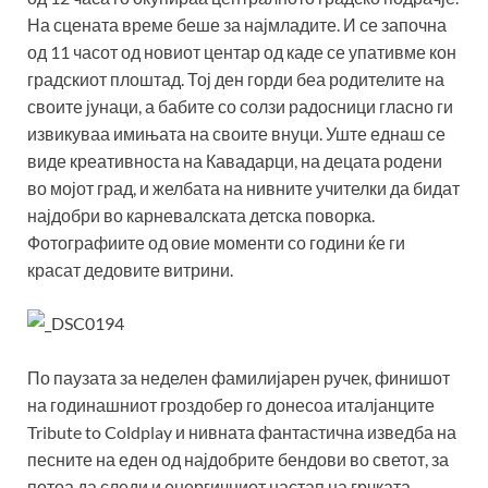
На сцената време беше за најмладите. И се започна
од 11 часот од новиот центар од каде се упативме кон
градскиот плоштад. Тој ден горди беа родителите на
своите јунаци, а бабите со солзи радосници гласно ги
извикуваа имињата на своите внуци. Уште еднаш се
виде креативноста на Кавадарци, на децата родени
во мојот град, и желбата на нивните учителки да бидат
најдобри во карневалската детска поворка.
Фотографиите од овие моменти со години ќе ги
красат дедовите витрини.
По паузата за неделен фамилијарен ручек, финишот
на годинашниот гроздобер го донесоа италјанците
Tribute to Coldplay и нивната фантастична изведба на
песните на еден од најдобрите бендови во светот, за
потоа да следи и енергичниот настап на грчката