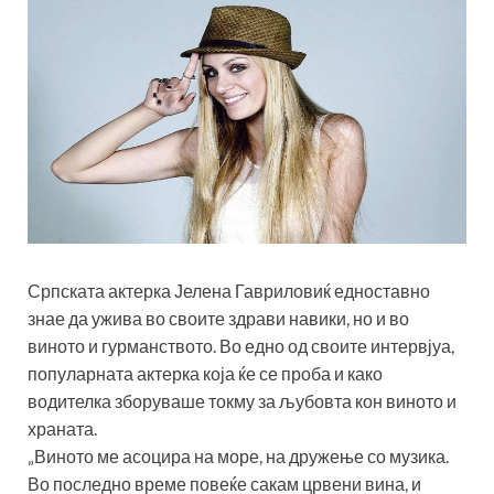
Српската актерка Јелена Гавриловиќ едноставно
знае да ужива во своите здрави навики, но и во
виното и гурманството. Во едно од своите интервјуа,
популарната актерка која ќе се проба и како
водителка зборуваше токму за љубовта кон виното и
храната.
„Виното ме асоцира на море, на дружење со музика.
Во последно време повеќе сакам црвени вина, и