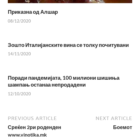
Приказна од Алшар
08/12/2020
Зошто Италијанските вина се толку почитувани
14/11/2020
Поради пандемијата, 100 милиони шишиња
шампањ останаа непродадени
12/10/2020
PREVIOUS ARTICLE
NEXT ARTICLE
Среќен 2ри роденден
Боемот
www.vinotika.mk