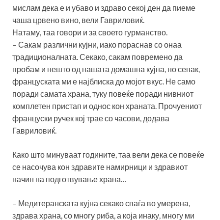
мислам дека е и убаво и здраво секој ден да пиеме
чаша црвено вино, вели Гавриловиќ.
Натаму, таа говори и за своето гурманство.
– Сакам различни кујни, иако пораснав со онаа
традиционалната. Секако, сакам повремено да
пробам и нешто од нашата домашна кујна, но сепак,
француската ми е најблиска до мојот вкус. Не само
поради самата храна, туку повеќе поради нивниот
комплетен пристап и однос кон храната. Прочуениот
француски ручек кој трае со часови, додава
Гавриловиќ.
Како што минуваат годините, таа вели дека се повеќе
се насочува кон здравите намирници и здравиот
начин на подготвување храна…
– Медитеранската кујна секако спаѓа во умерена,
здрава храна, со многу риба, а која инаку, многу ми